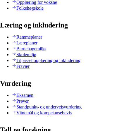
Opplæring for voksne
Folkehøgskole
Læring og inkludering
Rammeplaner
Læreplaner
Barnehagemiljø
Skolemiljø
Tilpasset opplæring og inkludering
Fravær
Vurdering
Eksamen
Prøver
Standpunkt- og underveisvurdering
Vitnemål og kompetansebevis
Tall og forskning