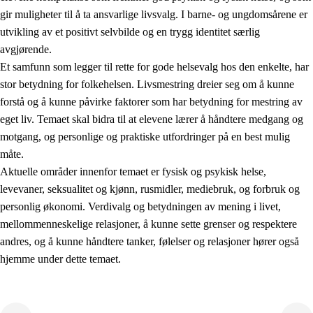
gir muligheter til å ta ansvarlige livsvalg. I barne- og ungdomsårene er
utvikling av et positivt selvbilde og en trygg identitet særlig
avgjørende.
Et samfunn som legger til rette for gode helsevalg hos den enkelte, har
stor betydning for folkehelsen. Livsmestring dreier seg om å kunne
forstå og å kunne påvirke faktorer som har betydning for mestring av
2.
Prinsipper for læring, utvikling og danning
eget liv. Temaet skal bidra til at elevene lærer å håndtere medgang og
motgang, og personlige og praktiske utfordringer på en best mulig
2.1
Sosial læring og utvikling
måte.
2.2
Kompetanse i fagene
Aktuelle områder innenfor temaet er fysisk og psykisk helse,
levevaner, seksualitet og kjønn, rusmidler, mediebruk, og forbruk og
2.3
Grunnleggende ferdigheter
personlig økonomi. Verdivalg og betydningen av mening i livet,
2.4
Å lære å lære
mellommenneskelige relasjoner, å kunne sette grenser og respektere
andres, og å kunne håndtere tanker, følelser og relasjoner hører også
Tverrfaglige temaer
hjemme under dette temaet.
2.5
Tverrfaglige temaer
2.5.1
Folkehelse og livsmestring