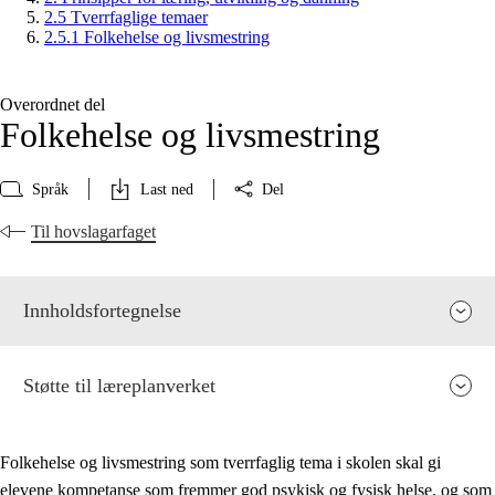
2.5 Tverrfaglige temaer
2.5.1 Folkehelse og livsmestring
Overordnet del
Folkehelse og livsmestring
Språk
Last ned
Del
Til hovslagarfaget
Innholdsfortegnelse
Støtte til læreplanverket
Folkehelse og livsmestring som tverrfaglig tema i skolen skal gi
elevene kompetanse som fremmer god psykisk og fysisk helse, og som