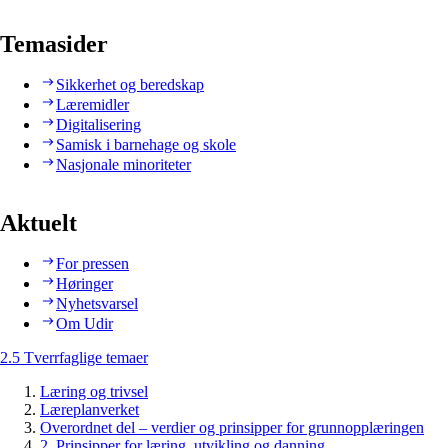
Temasider
Sikkerhet og beredskap
Læremidler
Digitalisering
Samisk i barnehage og skole
Nasjonale minoriteter
Aktuelt
For pressen
Høringer
Nyhetsvarsel
Om Udir
2.5 Tverrfaglige temaer
Læring og trivsel
Læreplanverket
Overordnet del – verdier og prinsipper for grunnopplæringen
2. Prinsipper for læring, utvikling og danning