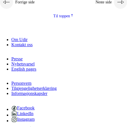
Forrige side
Neste side
2.5.2
Demokrati og medborgerskap
2.5.3
Bærekraftig utvikling
Til toppen
Om Udir
Kontakt oss
Presse
Nyhetsvarsel
English pages
Personvern
Tilgjengelighetserklæring
Informasjonskapsler
Facebook
LinkedIn
Instagram