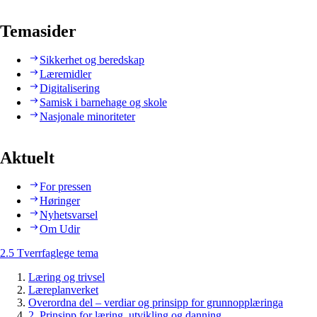
Temasider
Sikkerhet og beredskap
Læremidler
Digitalisering
Samisk i barnehage og skole
Nasjonale minoriteter
Aktuelt
For pressen
Høringer
Nyhetsvarsel
Om Udir
2.5 Tverrfaglege tema
Læring og trivsel
Læreplanverket
Overordna del – verdiar og prinsipp for grunnopplæringa
2. Prinsipp for læring, utvikling og danning