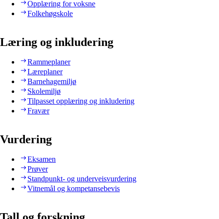
Opplæring for voksne
Folkehøgskole
Læring og inkludering
Rammeplaner
Læreplaner
Barnehagemiljø
Skolemiljø
Tilpasset opplæring og inkludering
Fravær
Vurdering
Eksamen
Prøver
Standpunkt- og underveisvurdering
Vitnemål og kompetansebevis
Tall og forskning