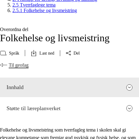
2.5 Tverrfaglege tema
2.5.1 Folkehelse og livsmeistring
Overordna del
Folkehelse og livsmeistring
Språk
Last ned
Del
Til geofag
Innhald
Støtte til læreplanverket
Folkehelse og livsmeistring som tverrfagleg tema i skolen skal gi
elevane kompetanse som fremjar god psykisk og fysisk helse, og som