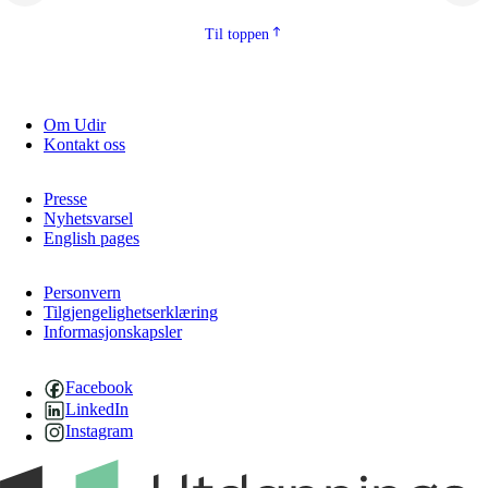
2.5.2
Demokrati og medborgarskap
Til toppen
2.5.3
Berekraftig utvikling
Om Udir
Kontakt oss
Presse
Nyhetsvarsel
English pages
Personvern
Tilgjengelighetserklæring
Informasjonskapsler
Facebook
LinkedIn
Instagram