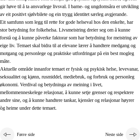
gir høve til å ta ansvarlege livsval. I barne- og ungdomsåra er utvikling
av eit positivt sjølvbilete og ein trygg identitet særleg avgjerande.
Eit samfunn som legg til rette for gode helseval hos den enkelte, har
stor betydning for folkehelsa. Livsmeistring dreier seg om å kunne
forstå og å kunne påverke faktorar som har betydning for meistring av
eige liv. Temaet skal bidra til at elevane lærer å handtere medgang og
2.
Prinsipp for læring, utvikling og danning
motgang og personlege og praktiske utfordringar på ein best mogleg
måte.
2.1
Sosial læring og utvikling
Aktuelle område innanfor temaet er fysisk og psykisk helse, levevanar,
2.2
Kompetanse i faga
seksualitet og kjønn, rusmiddel, mediebruk, og forbruk og personleg
økonomi. Verdival og betydninga av meining i livet,
2.3
Grunnleggjande ferdigheiter
mellommenneskelege relasjonar, å kunne setje grenser og respektere
2.4
Å lære å lære
andre sine, og å kunne handtere tankar, kjensler og relasjonar høyrer
òg heime under dette temaet.
Tverrfaglege tema
2.5
Tverrfaglege tema
2.5.1
Folkehelse og livsmeistring
Førre side
Neste side