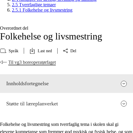
2.5 Tverrfaglige temaer
2.5.1 Folkehelse og livsmestring
Overordnet del
Folkehelse og livsmestring
Språk
Last ned
Del
Til vg3 boreoperatørfaget
Innholdsfortegnelse
Støtte til læreplanverket
Folkehelse og livsmestring som tverrfaglig tema i skolen skal gi
elevene kompetanse som fremmer god psykisk og fysisk helse, og som