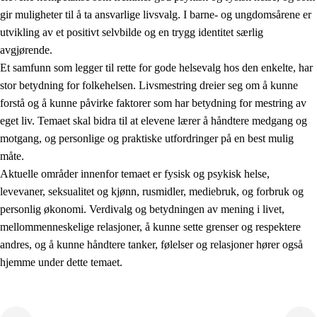
gir muligheter til å ta ansvarlige livsvalg. I barne- og ungdomsårene er
utvikling av et positivt selvbilde og en trygg identitet særlig
avgjørende.
Et samfunn som legger til rette for gode helsevalg hos den enkelte, har
stor betydning for folkehelsen. Livsmestring dreier seg om å kunne
forstå og å kunne påvirke faktorer som har betydning for mestring av
2.
Prinsipper for læring, utvikling og danning
eget liv. Temaet skal bidra til at elevene lærer å håndtere medgang og
motgang, og personlige og praktiske utfordringer på en best mulig
2.1
Sosial læring og utvikling
måte.
2.2
Kompetanse i fagene
Aktuelle områder innenfor temaet er fysisk og psykisk helse,
levevaner, seksualitet og kjønn, rusmidler, mediebruk, og forbruk og
2.3
Grunnleggende ferdigheter
personlig økonomi. Verdivalg og betydningen av mening i livet,
2.4
Å lære å lære
mellommenneskelige relasjoner, å kunne sette grenser og respektere
andres, og å kunne håndtere tanker, følelser og relasjoner hører også
Tverrfaglige temaer
hjemme under dette temaet.
2.5
Tverrfaglige temaer
2.5.1
Folkehelse og livsmestring