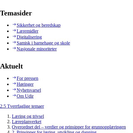
Temasider
Sikkerhet og beredskap
Læremidler
Digitalisering
Samisk i barnehage og skole
Nasjonale minoriteter
Aktuelt
For pressen
Høringer
Nyhetsvarsel
Om Udir
2.5 Tverrfaglige temaer
Læring og trivsel
Læreplanverket
Overordnet del – verdier og prinsipper for grunnopplæringen
2. Prinsipper for læring, utvikling og danning