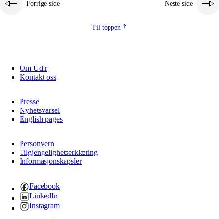
Forrige side
Neste side
2.5.2
Demokrati og medborgerskap
2.5.3
Bærekraftig utvikling
Til toppen
Om Udir
Kontakt oss
Presse
Nyhetsvarsel
English pages
Personvern
Tilgjengelighetserklæring
Informasjonskapsler
Facebook
LinkedIn
Instagram