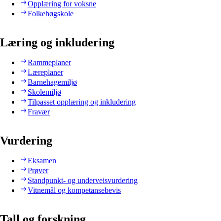
Opplæring for voksne
Folkehøgskole
Læring og inkludering
Rammeplaner
Læreplaner
Barnehagemiljø
Skolemiljø
Tilpasset opplæring og inkludering
Fravær
Vurdering
Eksamen
Prøver
Standpunkt- og underveisvurdering
Vitnemål og kompetansebevis
Tall og forskning