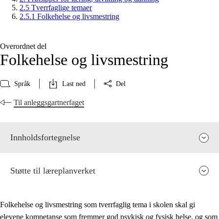
2.5 Tverrfaglige temaer
2.5.1 Folkehelse og livsmestring
Overordnet del
Folkehelse og livsmestring
Språk
Last ned
Del
Til anleggsgartnerfaget
Innholdsfortegnelse
Støtte til læreplanverket
Folkehelse og livsmestring som tverrfaglig tema i skolen skal gi
elevene kompetanse som fremmer god psykisk og fysisk helse, og som