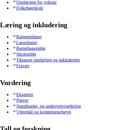
Opplæring for voksne
Folkehøgskole
Læring og inkludering
Rammeplaner
Læreplaner
Barnehagemiljø
Skolemiljø
Tilpasset opplæring og inkludering
Fravær
Vurdering
Eksamen
Prøver
Standpunkt- og underveisvurdering
Vitnemål og kompetansebevis
Tall og forskning