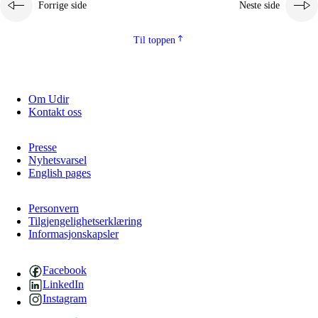
Forrige side
Neste side
2.5.2
Demokrati og medborgerskap
2.5.3
Bærekraftig utvikling
Til toppen
Om Udir
Kontakt oss
Presse
Nyhetsvarsel
English pages
Personvern
Tilgjengelighetserklæring
Informasjonskapsler
Facebook
LinkedIn
Instagram