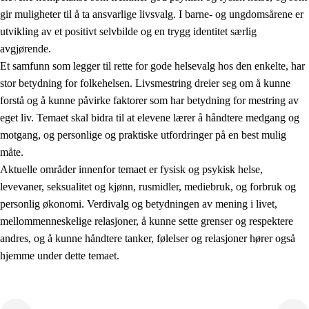
gir muligheter til å ta ansvarlige livsvalg. I barne- og ungdomsårene er
utvikling av et positivt selvbilde og en trygg identitet særlig
avgjørende.
Et samfunn som legger til rette for gode helsevalg hos den enkelte, har
stor betydning for folkehelsen. Livsmestring dreier seg om å kunne
forstå og å kunne påvirke faktorer som har betydning for mestring av
2.
Prinsipper for læring, utvikling og danning
eget liv. Temaet skal bidra til at elevene lærer å håndtere medgang og
motgang, og personlige og praktiske utfordringer på en best mulig
2.1
Sosial læring og utvikling
måte.
2.2
Kompetanse i fagene
Aktuelle områder innenfor temaet er fysisk og psykisk helse,
levevaner, seksualitet og kjønn, rusmidler, mediebruk, og forbruk og
2.3
Grunnleggende ferdigheter
personlig økonomi. Verdivalg og betydningen av mening i livet,
2.4
Å lære å lære
mellommenneskelige relasjoner, å kunne sette grenser og respektere
andres, og å kunne håndtere tanker, følelser og relasjoner hører også
Tverrfaglige temaer
hjemme under dette temaet.
2.5
Tverrfaglige temaer
2.5.1
Folkehelse og livsmestring