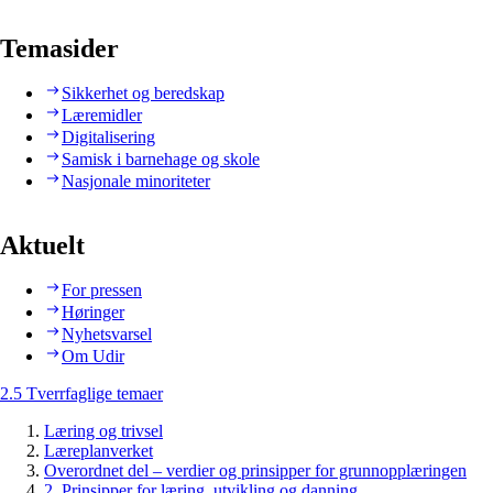
Temasider
Sikkerhet og beredskap
Læremidler
Digitalisering
Samisk i barnehage og skole
Nasjonale minoriteter
Aktuelt
For pressen
Høringer
Nyhetsvarsel
Om Udir
2.5 Tverrfaglige temaer
Læring og trivsel
Læreplanverket
Overordnet del – verdier og prinsipper for grunnopplæringen
2. Prinsipper for læring, utvikling og danning