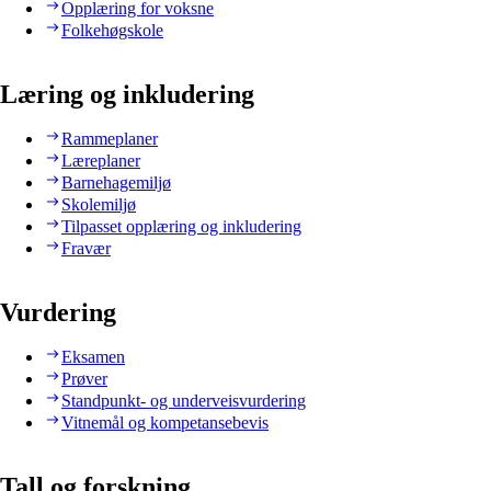
Opplæring for voksne
Folkehøgskole
Læring og inkludering
Rammeplaner
Læreplaner
Barnehagemiljø
Skolemiljø
Tilpasset opplæring og inkludering
Fravær
Vurdering
Eksamen
Prøver
Standpunkt- og underveisvurdering
Vitnemål og kompetansebevis
Tall og forskning