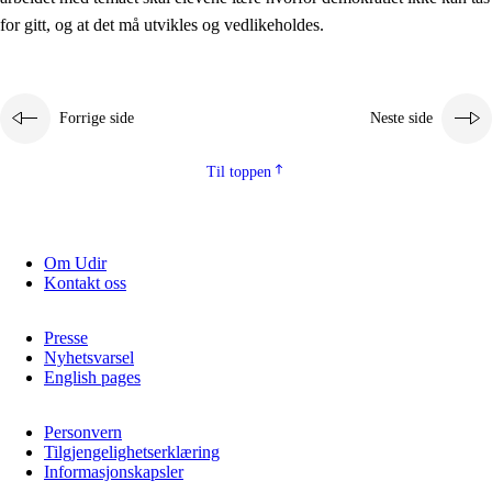
2.5.2
Demokrati og medborgerskap
for gitt, og at det må utvikles og vedlikeholdes.
2.5.3
Bærekraftig utvikling
Forrige side
Neste side
Til toppen
Om Udir
Kontakt oss
Presse
Nyhetsvarsel
English pages
Personvern
Tilgjengelighetserklæring
Informasjonskapsler