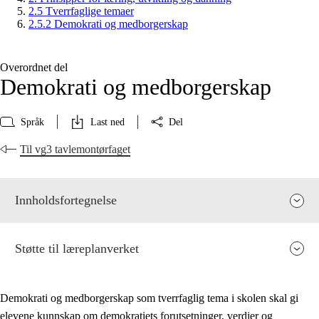
2.5 Tverrfaglige temaer
2.5.2 Demokrati og medborgerskap
Overordnet del
Demokrati og medborgerskap
Språk
Last ned
Del
Til vg3 tavlemontørfaget
Innholdsfortegnelse
Støtte til læreplanverket
Demokrati og medborgerskap som tverrfaglig tema i skolen skal gi
elevene kunnskap om demokratiets forutsetninger, verdier og