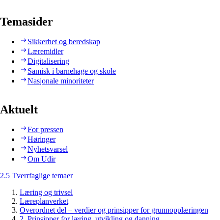
Temasider
Sikkerhet og beredskap
Læremidler
Digitalisering
Samisk i barnehage og skole
Nasjonale minoriteter
Aktuelt
For pressen
Høringer
Nyhetsvarsel
Om Udir
2.5 Tverrfaglige temaer
Læring og trivsel
Læreplanverket
Overordnet del – verdier og prinsipper for grunnopplæringen
2. Prinsipper for læring, utvikling og danning