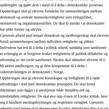
spilleregler, og gjøre dem i stand til å delta i demokratiske prosesser.
Opplæringen skal gi elevene forståelse for sammenhengen mellom
demokrati og sentrale menneskerettigheter som ytringsfrihet,
stemmerett og organisasjonsfrihet. De skal få innsikt i at demokratiet
har ulike former og uttrykk.
Gjennom arbeid med temaet demokrati og medborgerskap skal elevene
2.
Prinsipper for læring, utvikling og danning
forstå sammenhengen mellom individets rettigheter og plikter.
Individene har rett til å delta i politisk arbeid, samtidig som samfunnet
2.1
Sosial læring og utvikling
er avhengig av at borgerne bruker rettighetene til politisk deltakelse og
2.2
Kompetanse i fagene
utforming av det sivile samfunnet. Skolen skal stimulere elevene til å
bli aktive medborgere, og gi dem kompetanse til å delta i
2.3
Grunnleggende ferdigheter
videreutviklingen av demokratiet i Norge.
2.4
Å lære å lære
Opplæringen skal gi elevene kunnskaper og ferdigheter til å møte
utfordringer i tråd med demokratiske prinsipper. De skal forstå
Tverrfaglige temaer
dilemmaer som ligger i å anerkjenne både flertallets rett og
2.5
Tverrfaglige temaer
mindretallets rettigheter. De skal øve opp evnen til å tenke kritisk, lære
seg å håndtere meningsbrytninger og respektere uenighet. Gjennom
2.5.1
Folkehelse og livsmestring
arbeidet med temaet skal elevene lære hvorfor demokratiet ikke kan tas