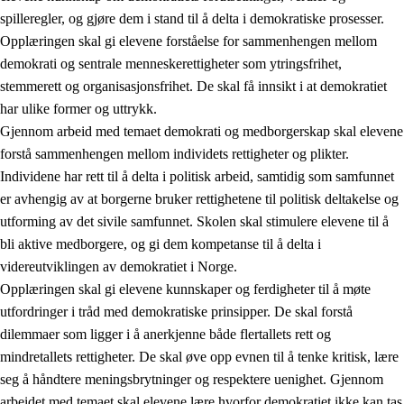
spilleregler, og gjøre dem i stand til å delta i demokratiske prosesser.
Opplæringen skal gi elevene forståelse for sammenhengen mellom
demokrati og sentrale menneskerettigheter som ytringsfrihet,
stemmerett og organisasjonsfrihet. De skal få innsikt i at demokratiet
har ulike former og uttrykk.
Gjennom arbeid med temaet demokrati og medborgerskap skal elevene
2.
Prinsipper for læring, utvikling og danning
forstå sammenhengen mellom individets rettigheter og plikter.
Individene har rett til å delta i politisk arbeid, samtidig som samfunnet
2.1
Sosial læring og utvikling
er avhengig av at borgerne bruker rettighetene til politisk deltakelse og
2.2
Kompetanse i fagene
utforming av det sivile samfunnet. Skolen skal stimulere elevene til å
bli aktive medborgere, og gi dem kompetanse til å delta i
2.3
Grunnleggende ferdigheter
videreutviklingen av demokratiet i Norge.
2.4
Å lære å lære
Opplæringen skal gi elevene kunnskaper og ferdigheter til å møte
utfordringer i tråd med demokratiske prinsipper. De skal forstå
Tverrfaglige temaer
dilemmaer som ligger i å anerkjenne både flertallets rett og
2.5
Tverrfaglige temaer
mindretallets rettigheter. De skal øve opp evnen til å tenke kritisk, lære
seg å håndtere meningsbrytninger og respektere uenighet. Gjennom
2.5.1
Folkehelse og livsmestring
arbeidet med temaet skal elevene lære hvorfor demokratiet ikke kan tas