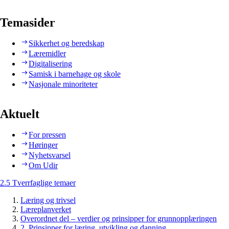
Temasider
Sikkerhet og beredskap
Læremidler
Digitalisering
Samisk i barnehage og skole
Nasjonale minoriteter
Aktuelt
For pressen
Høringer
Nyhetsvarsel
Om Udir
2.5 Tverrfaglige temaer
Læring og trivsel
Læreplanverket
Overordnet del – verdier og prinsipper for grunnopplæringen
2. Prinsipper for læring, utvikling og danning