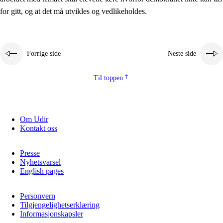
2.5.2
Demokrati og medborgerskap
for gitt, og at det må utvikles og vedlikeholdes.
2.5.3
Bærekraftig utvikling
Forrige side
Neste side
Til toppen
Om Udir
Kontakt oss
Presse
Nyhetsvarsel
English pages
Personvern
Tilgjengelighetserklæring
Informasjonskapsler