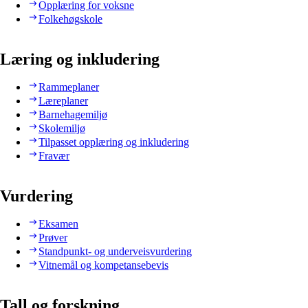
Opplæring for voksne
Folkehøgskole
Læring og inkludering
Rammeplaner
Læreplaner
Barnehagemiljø
Skolemiljø
Tilpasset opplæring og inkludering
Fravær
Vurdering
Eksamen
Prøver
Standpunkt- og underveisvurdering
Vitnemål og kompetansebevis
Tall og forskning