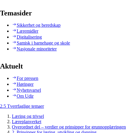
Temasider
Sikkerhet og beredskap
Læremidler
Digitalisering
Samisk i barnehage og skole
Nasjonale minoriteter
Aktuelt
For pressen
Høringer
Nyhetsvarsel
Om Udir
2.5 Tverrfaglige temaer
Læring og trivsel
Læreplanverket
Overordnet del – verdier og prinsipper for grunnopplæringen
2. Prinsipper for læring, utvikling og danning