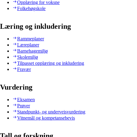
Opplæring for voksne
Folkehøgskole
Læring og inkludering
Rammeplaner
Læreplaner
Barnehagemiljø
Skolemiljø
Tilpasset opplæring og inkludering
Fravær
Vurdering
Eksamen
Prøver
Standpunkt- og underveisvurdering
Vitnemål og kompetansebevis
Tall og forskning