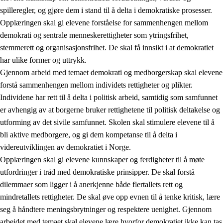
spilleregler, og gjøre dem i stand til å delta i demokratiske prosesser.
Opplæringen skal gi elevene forståelse for sammenhengen mellom
demokrati og sentrale menneskerettigheter som ytringsfrihet,
stemmerett og organisasjonsfrihet. De skal få innsikt i at demokratiet
har ulike former og uttrykk.
Gjennom arbeid med temaet demokrati og medborgerskap skal elevene
2.
Prinsipper for læring, utvikling og danning
forstå sammenhengen mellom individets rettigheter og plikter.
Individene har rett til å delta i politisk arbeid, samtidig som samfunnet
2.1
Sosial læring og utvikling
er avhengig av at borgerne bruker rettighetene til politisk deltakelse og
2.2
Kompetanse i fagene
utforming av det sivile samfunnet. Skolen skal stimulere elevene til å
bli aktive medborgere, og gi dem kompetanse til å delta i
2.3
Grunnleggende ferdigheter
videreutviklingen av demokratiet i Norge.
2.4
Å lære å lære
Opplæringen skal gi elevene kunnskaper og ferdigheter til å møte
utfordringer i tråd med demokratiske prinsipper. De skal forstå
Tverrfaglige temaer
dilemmaer som ligger i å anerkjenne både flertallets rett og
2.5
Tverrfaglige temaer
mindretallets rettigheter. De skal øve opp evnen til å tenke kritisk, lære
seg å håndtere meningsbrytninger og respektere uenighet. Gjennom
2.5.1
Folkehelse og livsmestring
arbeidet med temaet skal elevene lære hvorfor demokratiet ikke kan tas