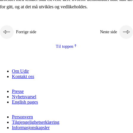
2.5.2
Demokrati og medborgerskap
for gitt, og at det må utvikles og vedlikeholdes.
2.5.3
Bærekraftig utvikling
Forrige side
Neste side
Til toppen
Om Udir
Kontakt oss
Presse
Nyhetsvarsel
English pages
Personvern
Tilgjengelighetserklæring
Informasjonskapsler