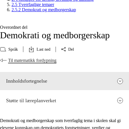
2.5 Tverrfaglige temaer
2.5.2 Demokrati og medborgerskap
Overordnet del
Demokrati og medborgerskap
Språk
Last ned
Del
Til matematikk fordypning
Innholdsfortegnelse
Støtte til læreplanverket
Demokrati og medborgerskap som tverrfaglig tema i skolen skal gi
elevene kunnskap om demokratiets forutsetninger, verdier og