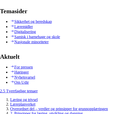
Temasider
Sikkerhet og beredskap
Læremidler
Digitalisering
Samisk i barnehage og skole
Nasjonale minoriteter
Aktuelt
For pressen
Høringer
Nyhetsvarsel
Om Udir
2.5 Tverrfaglige temaer
Læring og trivsel
Læreplanverket
Overordnet del – verdier og prinsipper for grunnopplæringen
2. Prinsipper for læring, utvikling og danning