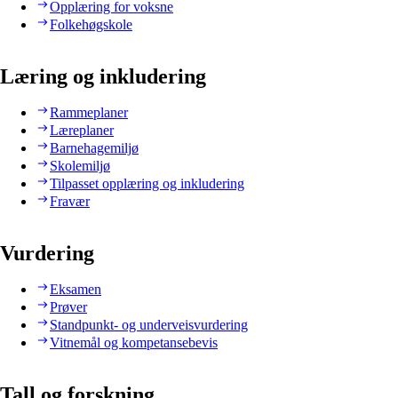
Opplæring for voksne
Folkehøgskole
Læring og inkludering
Rammeplaner
Læreplaner
Barnehagemiljø
Skolemiljø
Tilpasset opplæring og inkludering
Fravær
Vurdering
Eksamen
Prøver
Standpunkt- og underveisvurdering
Vitnemål og kompetansebevis
Tall og forskning