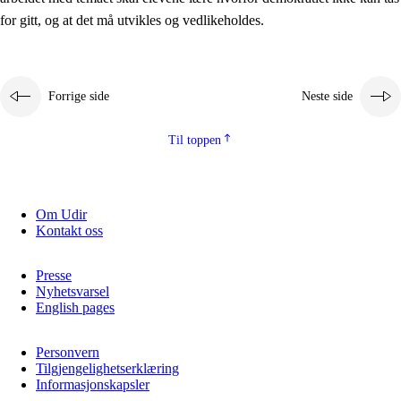
2.5.2
Demokrati og medborgerskap
for gitt, og at det må utvikles og vedlikeholdes.
2.5.3
Bærekraftig utvikling
Forrige side
Neste side
Til toppen
Om Udir
Kontakt oss
Presse
Nyhetsvarsel
English pages
Personvern
Tilgjengelighetserklæring
Informasjonskapsler