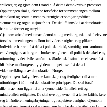
spilleregler, og gjøre dem i stand til å delta i demokratiske prosesser.
Opplæringen skal gi elevene forståelse for sammenhengen mellom
demokrati og sentrale menneskerettigheter som ytringsfrihet,
stemmerett og organisasjonsfrihet. De skal få innsikt i at demokratiet
har ulike former og uttrykk.
Gjennom arbeid med temaet demokrati og medborgerskap skal elevene
2.
Prinsipper for læring, utvikling og danning
forstå sammenhengen mellom individets rettigheter og plikter.
Individene har rett til å delta i politisk arbeid, samtidig som samfunnet
2.1
Sosial læring og utvikling
er avhengig av at borgerne bruker rettighetene til politisk deltakelse og
2.2
Kompetanse i fagene
utforming av det sivile samfunnet. Skolen skal stimulere elevene til å
bli aktive medborgere, og gi dem kompetanse til å delta i
2.3
Grunnleggende ferdigheter
videreutviklingen av demokratiet i Norge.
2.4
Å lære å lære
Opplæringen skal gi elevene kunnskaper og ferdigheter til å møte
utfordringer i tråd med demokratiske prinsipper. De skal forstå
Tverrfaglige temaer
dilemmaer som ligger i å anerkjenne både flertallets rett og
2.5
Tverrfaglige temaer
mindretallets rettigheter. De skal øve opp evnen til å tenke kritisk, lære
seg å håndtere meningsbrytninger og respektere uenighet. Gjennom
2.5.1
Folkehelse og livsmestring
arbeidet med temaet skal elevene lære hvorfor demokratiet ikke kan tas