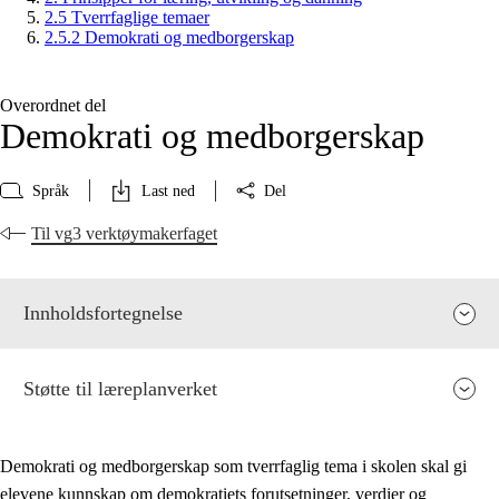
2.5 Tverrfaglige temaer
2.5.2 Demokrati og medborgerskap
Overordnet del
Demokrati og medborgerskap
Språk
Last ned
Del
Til vg3 verktøymakerfaget
Innholdsfortegnelse
Støtte til læreplanverket
Demokrati og medborgerskap som tverrfaglig tema i skolen skal gi
elevene kunnskap om demokratiets forutsetninger, verdier og