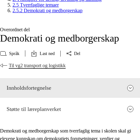
2.5 Tverrfaglige temaer
2.5.2 Demokrati og medborgerskap
Overordnet del
Demokrati og medborgerskap
Språk
Last ned
Del
Til vg2 transport og logistikk
Innholdsfortegnelse
Støtte til læreplanverket
Demokrati og medborgerskap som tverrfaglig tema i skolen skal gi
elevene kunnskap om demokratiets forutsetninger, verdier og