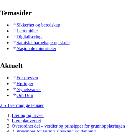
Temasider
Sikkerhet og beredskap
Læremidler
Digitalisering
Samisk i barnehage og skole
Nasjonale minoriteter
Aktuelt
For pressen
Høringer
Nyhetsvarsel
Om Udir
2.5 Tverrfaglige temaer
Læring og trivsel
Læreplanverket
Overordnet del – verdier og prinsipper for grunnopplæringen
2. Prinsipper for læring, utvikling og danning