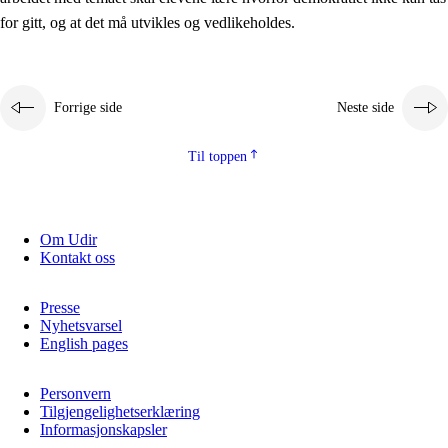
2.5.2
Demokrati og medborgerskap
for gitt, og at det må utvikles og vedlikeholdes.
2.5.3
Bærekraftig utvikling
Forrige side
Neste side
Til toppen
Om Udir
Kontakt oss
Presse
Nyhetsvarsel
English pages
Personvern
Tilgjengelighetserklæring
Informasjonskapsler