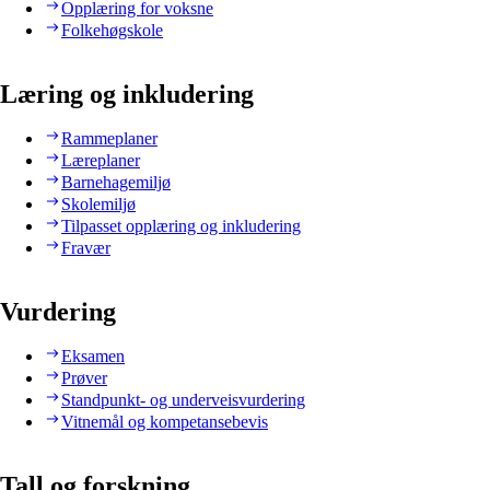
Opplæring for voksne
Folkehøgskole
Læring og inkludering
Rammeplaner
Læreplaner
Barnehagemiljø
Skolemiljø
Tilpasset opplæring og inkludering
Fravær
Vurdering
Eksamen
Prøver
Standpunkt- og underveisvurdering
Vitnemål og kompetansebevis
Tall og forskning