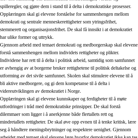
spilleregler, og gjøre dem i stand til å delta i demokratiske prosesser.
Opplæringen skal gi elevene forståelse for sammenhengen mellom
demokrati og sentrale menneskerettigheter som ytringsfrihet,
stemmerett og organisasjonsfrihet. De skal få innsikt i at demokratiet
har ulike former og uttrykk.
Gjennom arbeid med temaet demokrati og medborgerskap skal elevene
2.
Prinsipper for læring, utvikling og danning
forstå sammenhengen mellom individets rettigheter og plikter.
Individene har rett til å delta i politisk arbeid, samtidig som samfunnet
2.1
Sosial læring og utvikling
er avhengig av at borgerne bruker rettighetene til politisk deltakelse og
2.2
Kompetanse i fagene
utforming av det sivile samfunnet. Skolen skal stimulere elevene til å
bli aktive medborgere, og gi dem kompetanse til å delta i
2.3
Grunnleggende ferdigheter
videreutviklingen av demokratiet i Norge.
2.4
Å lære å lære
Opplæringen skal gi elevene kunnskaper og ferdigheter til å møte
utfordringer i tråd med demokratiske prinsipper. De skal forstå
Tverrfaglige temaer
dilemmaer som ligger i å anerkjenne både flertallets rett og
2.5
Tverrfaglige temaer
mindretallets rettigheter. De skal øve opp evnen til å tenke kritisk, lære
seg å håndtere meningsbrytninger og respektere uenighet. Gjennom
2.5.1
Folkehelse og livsmestring
arbeidet med temaet skal elevene lære hvorfor demokratiet ikke kan tas