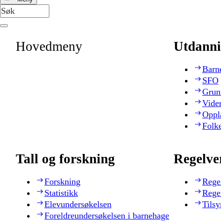
Hovedmeny
Utdanni
Barn
SFO
Grun
Vide
Oppl
Folk
Tall og forskning
Regelve
Forskning
Rege
Statistikk
Rege
Elevundersøkelsen
Tilsy
Foreldreundersøkelsen i barnehage