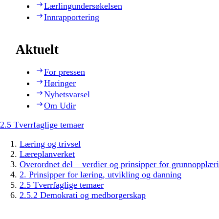
Lærlingundersøkelsen
Innrapportering
Aktuelt
For pressen
Høringer
Nyhetsvarsel
Om Udir
2.5 Tverrfaglige temaer
Læring og trivsel
Læreplanverket
Overordnet del – verdier og prinsipper for grunnopplær
2. Prinsipper for læring, utvikling og danning
2.5 Tverrfaglige temaer
2.5.2 Demokrati og medborgerskap