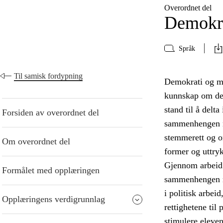
Overordnet del
Demokra
Språk
Til samisk fordypning
Demokrati og me
kunnskap om demo
stand til å delt
Forsiden av overordnet del
sammenhengen me
stemmerett og or
Om overordnet del
former og uttry
Gjennom arbeid 
Formålet med opplæringen
sammenhengen mel
i politisk arbei
Opplæringens verdigrunnlag
rettighetene til
stimulere eleven