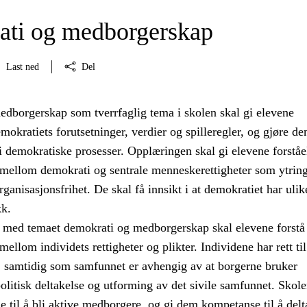
ti og medborgerskap
Last ned
Del
dborgerskap som tverrfaglig tema i skolen skal gi elevene
kratiets forutsetninger, verdier og spilleregler, og gjøre de
a i demokratiske prosesser. Opplæringen skal gi elevene forståe
llom demokrati og sentrale menneskerettigheter som ytrings
ganisasjonsfrihet. De skal få innsikt i at demokratiet har ulik
kk.
med temaet demokrati og medborgerskap skal elevene forstå
lom individets rettigheter og plikter. Individene har rett til
d, samtidig som samfunnet er avhengig av at borgerne bruker
 politisk deltakelse og utforming av det sivile samfunnet. Skole
e til å bli aktive medborgere, og gi dem kompetanse til å delt