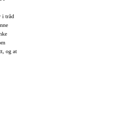
 i tråd
enne
enke
nom
t, og at