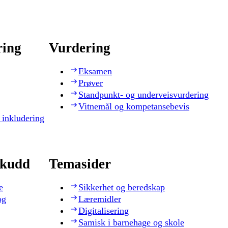
ring
Vurdering
Eksamen
Prøver
Standpunkt- og underveisvurdering
Vitnemål og kompetansebevis
 inkludering
skudd
Temasider
e
Sikkerhet og beredskap
og
Læremidler
Digitalisering
Samisk i barnehage og skole