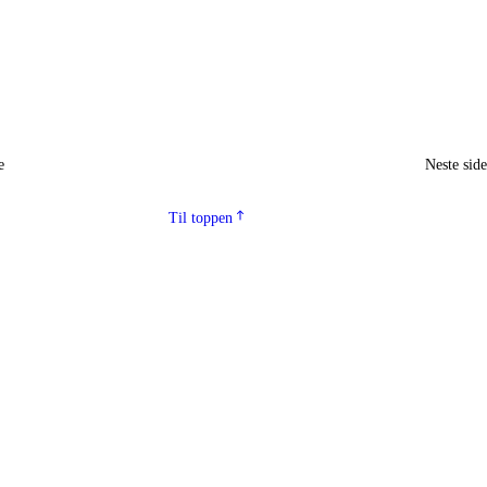
e
Neste sid
Til toppen