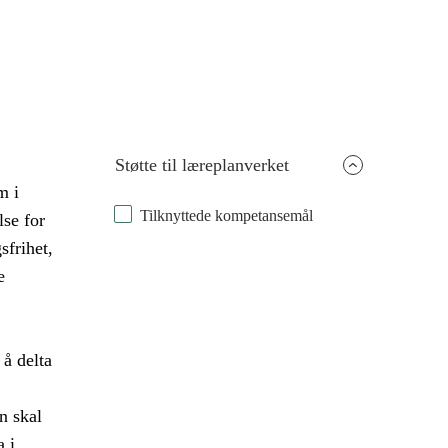
Støtte til læreplanverket
m i
Tilknyttede kompetansemål
lse for
frihet,
e
 å delta
n skal
a i