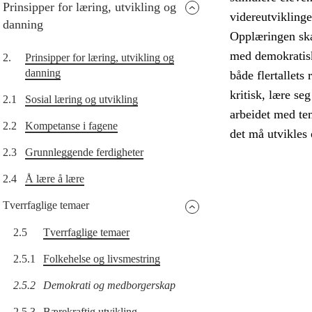
Prinsipper for læring, utvikling og
videreutvikling
danning
Opplæringen skal
med demokratisk
2.
Prinsipper for læring, utvikling og
danning
både flertallets 
kritisk, lære s
2.1
Sosial læring og utvikling
arbeidet med tem
2.2
Kompetanse i fagene
det må utvikles 
2.3
Grunnleggende ferdigheter
2.4
Å lære å lære
Tverrfaglige temaer
2.5
Tverrfaglige temaer
2.5.1
Folkehelse og livsmestring
2.5.2
Demokrati og medborgerskap
2.5.3
Bærekraftig utvikling