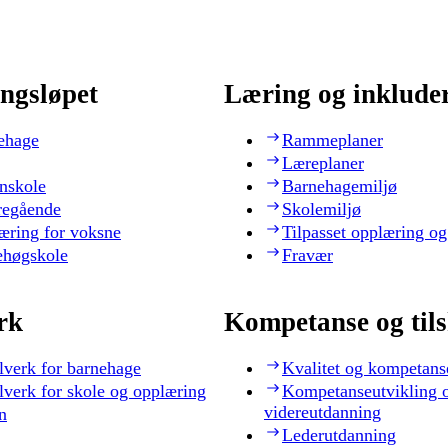
ngsløpet
Læring og inklude
ehage
Rammeplaner
Læreplaner
nskole
Barnehagemiljø
regående
Skolemiljø
æring for voksne
Tilpasset opplæring og
ehøgskole
Fravær
rk
Kompetanse og til
lverk for barnehage
Kvalitet og kompetans
lverk for skole og opplæring
Kompetanseutvikling 
videreutdanning
n
Lederutdanning