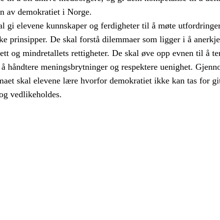
en av demokratiet i Norge.
 gi elevene kunnskaper og ferdigheter til å møte utfordringer
e prinsipper. De skal forstå dilemmaer som ligger i å anerkj
rett og mindretallets rettigheter. De skal øve opp evnen til å t
eg å håndtere meningsbrytninger og respektere uenighet. Gjen
aet skal elevene lære hvorfor demokratiet ikke kan tas for git
og vedlikeholdes.