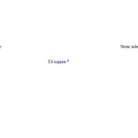
e
Neste sid
Til toppen