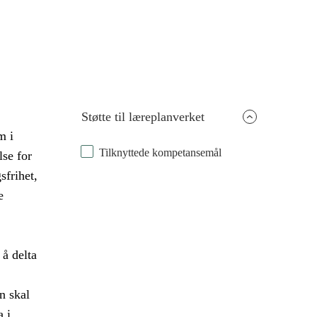
Støtte til læreplanverket
m i
Tilknyttede kompetansemål
lse for
frihet,
e
 å delta
n skal
a i