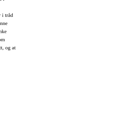
 i tråd
enne
enke
nom
t, og at