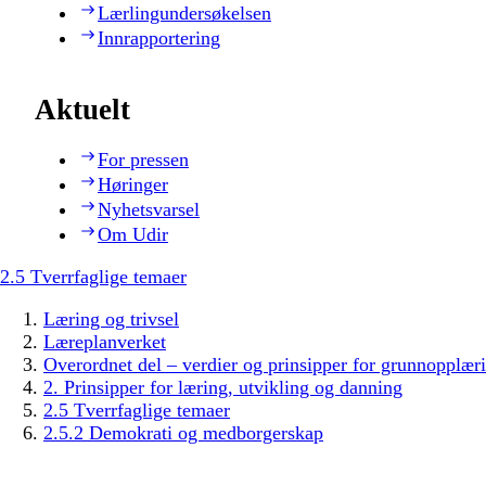
Lærlingundersøkelsen
Innrapportering
Aktuelt
For pressen
Høringer
Nyhetsvarsel
Om Udir
2.5 Tverrfaglige temaer
Læring og trivsel
Læreplanverket
Overordnet del – verdier og prinsipper for grunnopplær
2. Prinsipper for læring, utvikling og danning
2.5 Tverrfaglige temaer
2.5.2 Demokrati og medborgerskap