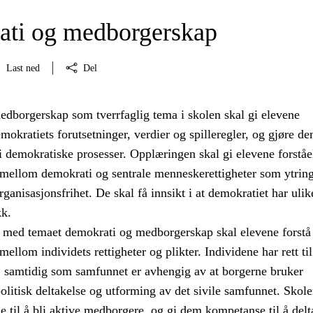
ti og medborgerskap
Last ned
Del
dborgerskap som tverrfaglig tema i skolen skal gi elevene
kratiets forutsetninger, verdier og spilleregler, og gjøre de
a i demokratiske prosesser. Opplæringen skal gi elevene forståe
llom demokrati og sentrale menneskerettigheter som ytrings
ganisasjonsfrihet. De skal få innsikt i at demokratiet har ulik
kk.
med temaet demokrati og medborgerskap skal elevene forstå
lom individets rettigheter og plikter. Individene har rett til
d, samtidig som samfunnet er avhengig av at borgerne bruker
 politisk deltakelse og utforming av det sivile samfunnet. Skole
e til å bli aktive medborgere, og gi dem kompetanse til å delt