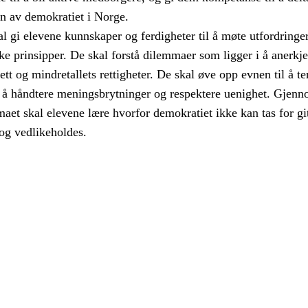
en av demokratiet i Norge.
 gi elevene kunnskaper og ferdigheter til å møte utfordringer
e prinsipper. De skal forstå dilemmaer som ligger i å anerkj
rett og mindretallets rettigheter. De skal øve opp evnen til å t
eg å håndtere meningsbrytninger og respektere uenighet. Gjen
aet skal elevene lære hvorfor demokratiet ikke kan tas for git
og vedlikeholdes.