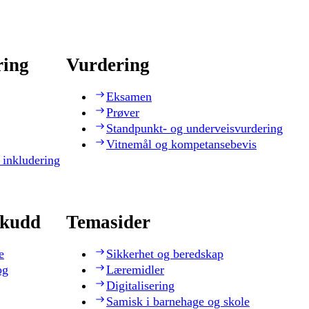
ring
Vurdering
Eksamen
Prøver
Standpunkt- og underveisvurdering
Vitnemål og kompetansebevis
 inkludering
skudd
Temasider
e
Sikkerhet og beredskap
og
Læremidler
Digitalisering
Samisk i barnehage og skole