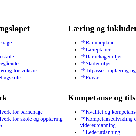
ngsløpet
Læring og inklude
ehage
Rammeplaner
Læreplaner
nskole
Barnehagemiljø
regående
Skolemiljø
æring for voksne
Tilpasset opplæring og
ehøgskole
Fravær
rk
Kompetanse og til
lverk for barnehage
Kvalitet og kompetans
lverk for skole og opplæring
Kompetanseutvikling 
videreutdanning
n
Lederutdanning