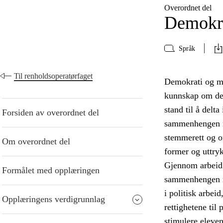
Overordnet del
Demokra
Språk
Til renholdsoperatørfaget
Demokrati og me
kunnskap om demo
stand til å delt
Forsiden av overordnet del
sammenhengen me
stemmerett og or
Om overordnet del
former og uttry
Gjennom arbeid 
Formålet med opplæringen
sammenhengen mel
i politisk arbei
Opplæringens verdigrunnlag
rettighetene til
stimulere eleven