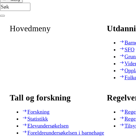
Hovedmeny
Utdanni
Barn
SFO
Grun
Vide
Oppl
Folk
Tall og forskning
Regelve
Forskning
Rege
Statistikk
Rege
Elevundersøkelsen
Tilsy
Foreldreundersøkelsen i barnehage