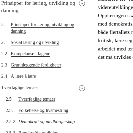
Prinsipper for læring, utvikling og
videreutvikling
danning
Opplæringen skal
med demokratisk
2.
Prinsipper for læring, utvikling og
danning
både flertallets 
kritisk, lære s
2.1
Sosial læring og utvikling
arbeidet med tem
2.2
Kompetanse i fagene
det må utvikles 
2.3
Grunnleggende ferdigheter
2.4
Å lære å lære
Tverrfaglige temaer
2.5
Tverrfaglige temaer
2.5.1
Folkehelse og livsmestring
2.5.2
Demokrati og medborgerskap
2.5.3
Bærekraftig utvikling