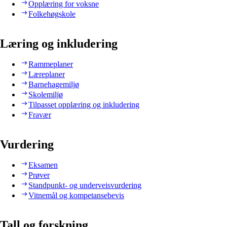
Opplæring for voksne
Folkehøgskole
Læring og inkludering
Rammeplaner
Læreplaner
Barnehagemiljø
Skolemiljø
Tilpasset opplæring og inkludering
Fravær
Vurdering
Eksamen
Prøver
Standpunkt- og underveisvurdering
Vitnemål og kompetansebevis
Tall og forskning