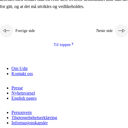
2.5.2
Demokrati og medborgerskap
for gitt, og at det må utvikles og vedlikeholdes.
2.5.3
Bærekraftig utvikling
Forrige side
Neste side
Til toppen
Om Udir
Kontakt oss
Presse
Nyhetsvarsel
English pages
Personvern
Tilgjengelighetserklæring
Informasjonskapsler