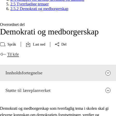
2.5 Tverrfaglige temaer
2.5.2 Demokrati og medborgerskap
Overordnet del
Demokrati og medborgerskap
Språk
Last ned
Del
Til krle
Innholdsfortegnelse
Støtte til læreplanverket
Demokrati og medborgerskap som tverrfaglig tema i skolen skal gi
elevene kunnskap om demokratiets forutsetninger, verdier og