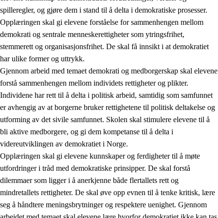
spilleregler, og gjøre dem i stand til å delta i demokratiske prosesser.
Opplæringen skal gi elevene forståelse for sammenhengen mellom
demokrati og sentrale menneskerettigheter som ytringsfrihet,
stemmerett og organisasjonsfrihet. De skal få innsikt i at demokratiet
har ulike former og uttrykk.
Gjennom arbeid med temaet demokrati og medborgerskap skal elevene
2.
Prinsipper for læring, utvikling og danning
forstå sammenhengen mellom individets rettigheter og plikter.
Individene har rett til å delta i politisk arbeid, samtidig som samfunnet
2.1
Sosial læring og utvikling
er avhengig av at borgerne bruker rettighetene til politisk deltakelse og
2.2
Kompetanse i fagene
utforming av det sivile samfunnet. Skolen skal stimulere elevene til å
bli aktive medborgere, og gi dem kompetanse til å delta i
2.3
Grunnleggende ferdigheter
videreutviklingen av demokratiet i Norge.
2.4
Å lære å lære
Opplæringen skal gi elevene kunnskaper og ferdigheter til å møte
utfordringer i tråd med demokratiske prinsipper. De skal forstå
Tverrfaglige temaer
dilemmaer som ligger i å anerkjenne både flertallets rett og
2.5
Tverrfaglige temaer
mindretallets rettigheter. De skal øve opp evnen til å tenke kritisk, lære
seg å håndtere meningsbrytninger og respektere uenighet. Gjennom
2.5.1
Folkehelse og livsmestring
arbeidet med temaet skal elevene lære hvorfor demokratiet ikke kan tas