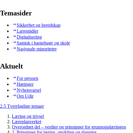
Temasider
Sikkerhet og beredskap
Læremidler
Digitalisering
Samisk i barnehage og skole
Nasjonale minoriteter
Aktuelt
For pressen
Høringer
Nyhetsvarsel
Om Udir
2.5 Tverrfaglige temaer
Læring og trivsel
Læreplanverket
Overordnet del – verdier og prinsipper for grunnopplæringen
2. Prinsipper for læring, utvikling og danning