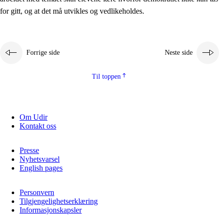
2.5.2
Demokrati og medborgerskap
for gitt, og at det må utvikles og vedlikeholdes.
2.5.3
Bærekraftig utvikling
Forrige side
Neste side
Til toppen
Om Udir
Kontakt oss
Presse
Nyhetsvarsel
English pages
Personvern
Tilgjengelighetserklæring
Informasjonskapsler