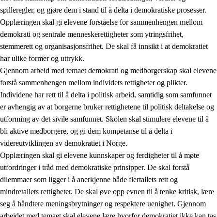
spilleregler, og gjøre dem i stand til å delta i demokratiske prosesser.
Opplæringen skal gi elevene forståelse for sammenhengen mellom
demokrati og sentrale menneskerettigheter som ytringsfrihet,
stemmerett og organisasjonsfrihet. De skal få innsikt i at demokratiet
har ulike former og uttrykk.
Gjennom arbeid med temaet demokrati og medborgerskap skal elevene
2.
Prinsipper for læring, utvikling og danning
forstå sammenhengen mellom individets rettigheter og plikter.
Individene har rett til å delta i politisk arbeid, samtidig som samfunnet
2.1
Sosial læring og utvikling
er avhengig av at borgerne bruker rettighetene til politisk deltakelse og
2.2
Kompetanse i fagene
utforming av det sivile samfunnet. Skolen skal stimulere elevene til å
bli aktive medborgere, og gi dem kompetanse til å delta i
2.3
Grunnleggende ferdigheter
videreutviklingen av demokratiet i Norge.
2.4
Å lære å lære
Opplæringen skal gi elevene kunnskaper og ferdigheter til å møte
utfordringer i tråd med demokratiske prinsipper. De skal forstå
Tverrfaglige temaer
dilemmaer som ligger i å anerkjenne både flertallets rett og
2.5
Tverrfaglige temaer
mindretallets rettigheter. De skal øve opp evnen til å tenke kritisk, lære
seg å håndtere meningsbrytninger og respektere uenighet. Gjennom
2.5.1
Folkehelse og livsmestring
arbeidet med temaet skal elevene lære hvorfor demokratiet ikke kan tas