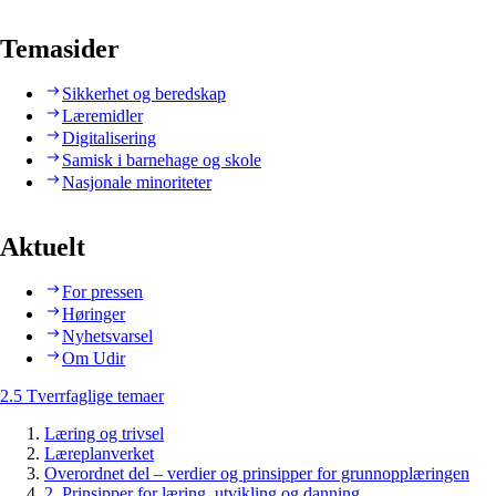
Temasider
Sikkerhet og beredskap
Læremidler
Digitalisering
Samisk i barnehage og skole
Nasjonale minoriteter
Aktuelt
For pressen
Høringer
Nyhetsvarsel
Om Udir
2.5 Tverrfaglige temaer
Læring og trivsel
Læreplanverket
Overordnet del – verdier og prinsipper for grunnopplæringen
2. Prinsipper for læring, utvikling og danning