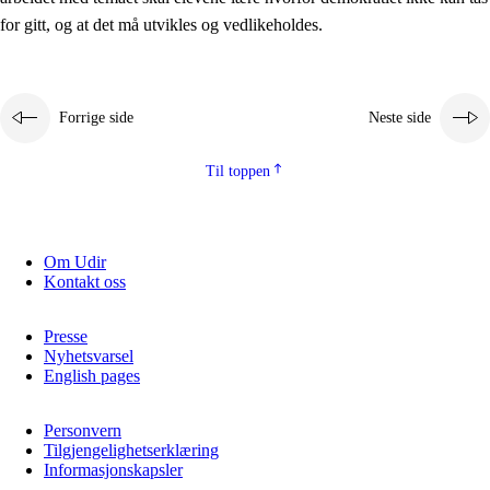
2.5.2
Demokrati og medborgerskap
for gitt, og at det må utvikles og vedlikeholdes.
2.5.3
Bærekraftig utvikling
Forrige side
Neste side
Til toppen
Om Udir
Kontakt oss
Presse
Nyhetsvarsel
English pages
Personvern
Tilgjengelighetserklæring
Informasjonskapsler