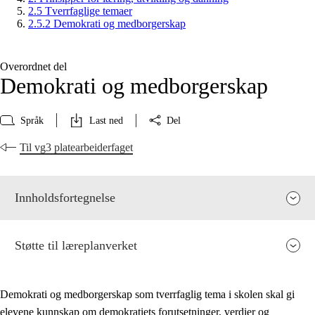
2.5 Tverrfaglige temaer
2.5.2 Demokrati og medborgerskap
Overordnet del
Demokrati og medborgerskap
Språk
Last ned
Del
Til vg3 platearbeiderfaget
Innholdsfortegnelse
Støtte til læreplanverket
Demokrati og medborgerskap som tverrfaglig tema i skolen skal gi
elevene kunnskap om demokratiets forutsetninger, verdier og