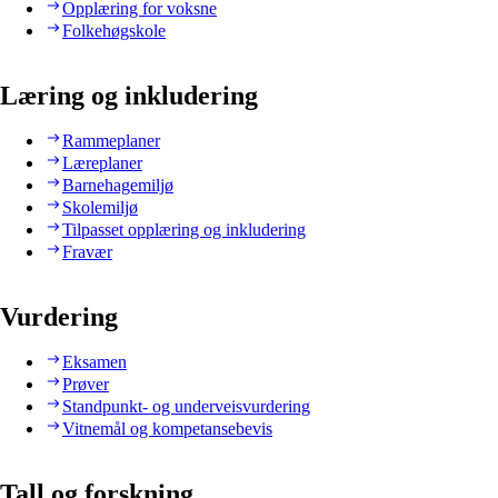
Opplæring for voksne
Folkehøgskole
Læring og inkludering
Rammeplaner
Læreplaner
Barnehagemiljø
Skolemiljø
Tilpasset opplæring og inkludering
Fravær
Vurdering
Eksamen
Prøver
Standpunkt- og underveisvurdering
Vitnemål og kompetansebevis
Tall og forskning