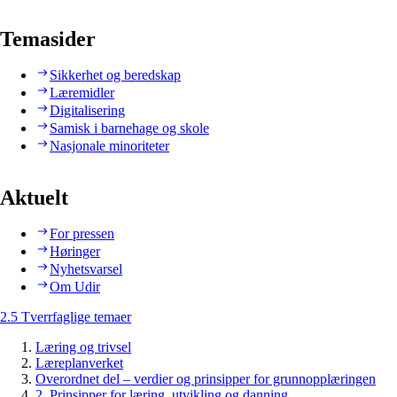
Temasider
Sikkerhet og beredskap
Læremidler
Digitalisering
Samisk i barnehage og skole
Nasjonale minoriteter
Aktuelt
For pressen
Høringer
Nyhetsvarsel
Om Udir
2.5 Tverrfaglige temaer
Læring og trivsel
Læreplanverket
Overordnet del – verdier og prinsipper for grunnopplæringen
2. Prinsipper for læring, utvikling og danning