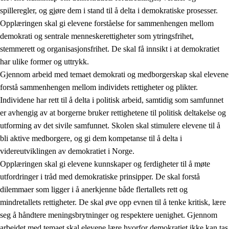
spilleregler, og gjøre dem i stand til å delta i demokratiske prosesser.
Opplæringen skal gi elevene forståelse for sammenhengen mellom
demokrati og sentrale menneskerettigheter som ytringsfrihet,
stemmerett og organisasjonsfrihet. De skal få innsikt i at demokratiet
har ulike former og uttrykk.
Gjennom arbeid med temaet demokrati og medborgerskap skal elevene
2.
Prinsipper for læring, utvikling og danning
forstå sammenhengen mellom individets rettigheter og plikter.
Individene har rett til å delta i politisk arbeid, samtidig som samfunnet
2.1
Sosial læring og utvikling
er avhengig av at borgerne bruker rettighetene til politisk deltakelse og
2.2
Kompetanse i fagene
utforming av det sivile samfunnet. Skolen skal stimulere elevene til å
bli aktive medborgere, og gi dem kompetanse til å delta i
2.3
Grunnleggende ferdigheter
videreutviklingen av demokratiet i Norge.
2.4
Å lære å lære
Opplæringen skal gi elevene kunnskaper og ferdigheter til å møte
utfordringer i tråd med demokratiske prinsipper. De skal forstå
Tverrfaglige temaer
dilemmaer som ligger i å anerkjenne både flertallets rett og
2.5
Tverrfaglige temaer
mindretallets rettigheter. De skal øve opp evnen til å tenke kritisk, lære
seg å håndtere meningsbrytninger og respektere uenighet. Gjennom
2.5.1
Folkehelse og livsmestring
arbeidet med temaet skal elevene lære hvorfor demokratiet ikke kan tas