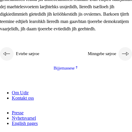
2.5.2
Demokratije jïh meatanårrojevoete
dej maehtelesvoetem laejhtehks ussjedidh, lïeredh tsælloeh jïh
digkiedimmieh gïetedidh jïh krööhkestidh jis ovsïemes. Barkoen tjïrrh
2.5.3
Monnehke evtiedimmie
teemine edtjieh learohkh lïeredh man gaavhtan tjoerebe demokratijem
vaarjelidh, jïh daam tjoerebe evtiedidh jïh geehtedh.
Evtebe sæjroe
Minngebe sæjroe
Bijjemassese
Om Udir
Kontakt oss
Presse
Nyhetsvarsel
English pages