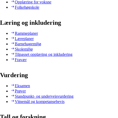
Opplæring for voksne
Folkehøgskole
Læring og inkludering
Rammeplaner
Læreplaner
Barnehagemiljø
Skolemiljø
Tilpasset opplæring og inkludering
Fravær
Vurdering
Eksamen
Prøver
Standpunkt- og underveisvurdering
Vitnemål og kompetansebevis
Tall og forskning