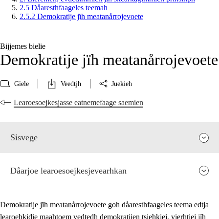
2.5 Dåaresthfaageles teemah
2.5.2 Demokratije jïh meatanårrojevoete
Bijjemes bielie
Demokratije jïh meatanårrojevoete
Gïele
Veedtjh
Juekieh
Learoesoejkesjasse eatnemefaage saemien
Sisvege
Dåarjoe learoesoejkesjevearhkan
Demokratije jïh meatanårrojevoete goh dåaresthfaageles teema edtja
learoehkidie maahtoem vedtedh demokratijen tsiehkiej, vierhtiej jïh