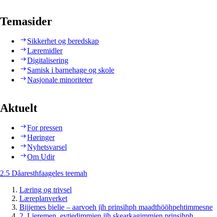
Temasider
Sikkerhet og beredskap
Læremidler
Digitalisering
Samisk i barnehage og skole
Nasjonale minoriteter
Aktuelt
For pressen
Høringer
Nyhetsvarsel
Om Udir
2.5 Dåaresthfaageles teemah
Læring og trivsel
Læreplanverket
Bijjemes bielie – aarvoeh jïh prinsihph maadthööhpehtimmesne
2. Lïeremen, evtiedimmien jïh skearkagimmien prinsihph