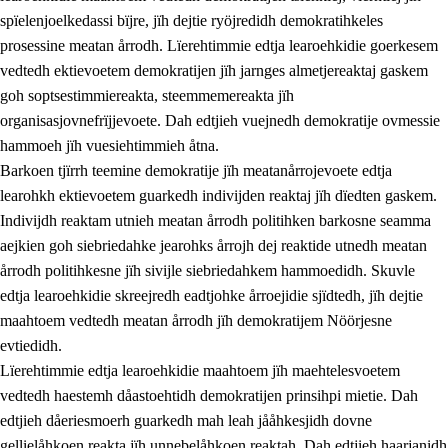
spïelenjoelkedassi bïjre, jïh dejtie ryöjredidh demokratihkeles
prosessine meatan årrodh. Lïerehtimmie edtja learoehkidie goerkesem
vedtedh ektievoetem demokratijen jïh jarnges almetjereaktaj gaskem
goh soptsestimmiereakta, steemmemereakta jïh
organisasjovnefrïjjevoete. Dah edtjieh vuejnedh demokratije ovmessie
hammoeh jïh vuesiehtimmieh åtna.
2.
Lïeremen, evtiedimmien jïh skearkagimmien prinsihph
Barkoen tjïrrh teemine demokratije jïh meatanårrojevoete edtja
learohkh ektievoetem guarkedh indivijden reaktaj jïh dïedten gaskem.
2.1
Sosijaale lïereme jïh evtiedimmie
Indivijdh reaktam utnieh meatan årrodh politihken barkosne seamma
2.2
Maahtoe faagine
aejkien goh siebriedahke jearohks årrojh dej reaktide utnedh meatan
årrodh politihkesne jïh sivijle siebriedahkem hammoedidh. Skuvle
2.3
Vihkeles tjiehpiesvoeth
edtja learoehkidie skreejredh eadtjohke årroejidie sjïdtedh, jïh dejtie
2.4
Lïeredh lïeredh
maahtoem vedtedh meatan årrodh jïh demokratijem Nöörjesne
evtiedidh.
Dåaresthfaageles teemah
Lïerehtimmie edtja learoehkidie maahtoem jïh maehtelesvoetem
2.5
Dåaresthfaageles teemah
vedtedh haestemh dåastoehtidh demokratijen prinsihpi mietie. Dah
edtjieh dåeriesmoerh guarkedh mah leah jååhkesjidh dovne
2.5.1
Almetjehealsoe jïh jieledehaalveme
gellielåhkoen reakta jïh unnebelåhkoen reaktah. Dah edtjieh haarjanidh