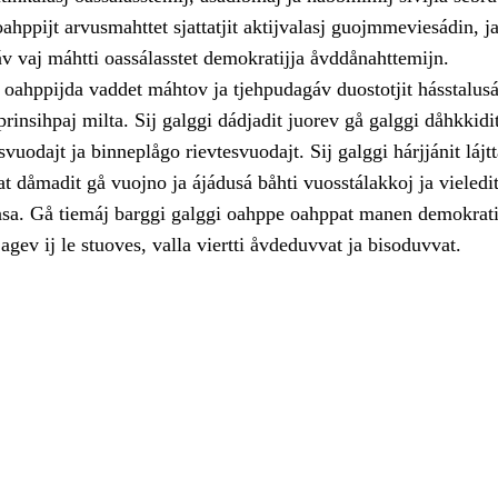
ahppijt arvusmahttet sjattatjit aktijvalasj guojmmeviesádin, j
v vaj máhtti oassálasstet demokratijja åvddånahttemijn.
oahppijda vaddet máhtov ja tjehpudagáv duostotjit hásstalusá
rinsihpaj milta. Sij galggi dádjadit juorev gå galggi dåhkkidit
vuodajt ja binneplågo rievtesvuodajt. Sij galggi hárjjánit lájtt
at dåmadit gå vuojno ja ájádusá båhti vuosstálakkoj ja vieledi
asa. Gå tiemáj barggi galggi oahppe oahppat manen demokratijj
 agev ij le stuoves, valla viertti åvdeduvvat ja bisoduvvat.