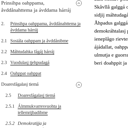
Prinsihpa oahppama,
Skåvllå galggá o
åvddånahttema ja ávddama hárráj
sidjij máhtudagá
Åhpadus galggá 
2.
Prinsihpa oahppama, åvddånahttema ja
ávddama hárráj
demokráhtalasj p
ieneplågo rievtes
2.1
Sosiála oahppam ja åvddånibme
ájádallat, oahpp
2.2
Máhtudahka fágáj hárráj
ulmutja e guorr
2.3
Vuodulasj tjehpudagá
beri doahppit ja
2.4
Oahppat oahppat
Doaresfágalasj tiemá
2.5
Doaresfágalasj tiemá
2.5.1
Álmmukvarresvuohta ja
iellemrijbadibme
2.5.2
Demokratijja ja