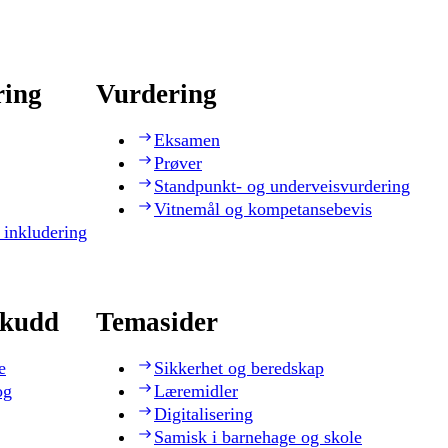
ring
Vurdering
Eksamen
Prøver
Standpunkt- og underveisvurdering
Vitnemål og kompetansebevis
 inkludering
skudd
Temasider
e
Sikkerhet og beredskap
og
Læremidler
Digitalisering
Samisk i barnehage og skole