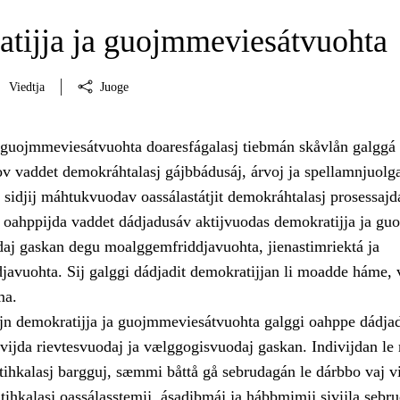
tijja ja guojmmeviesátvuohta
Viedtja
Juoge
 guojmmeviesátvuohta doaresfágalasj tiebmán skåvlån galggá
v vaddet demokráhtalasj gájbbádusáj, árvoj ja spellamnjuolg
t sidjij máhtukvuodav oassálastátjit demokráhtalasj prosessajd
oahppijda vaddet dádjadusáv aktijvuodas demokratijja ja guo
daj gaskan degu moalggemfriddjavuohta, jienastimriektá ja
djavuohta. Sij galggi dádjadit demokratijjan li moadde háme,
ma.
jn demokratijja ja guojmmeviesátvuohta galggi oahppe dádjad
vijda rievtesvuodaj ja vælggogisvuodaj gaskan. Indivijdan le 
itihkalasj bargguj, sæmmi båttå gå sebrudagán le dárbbo vaj v
itihkalasj oassálasstemij, ásadibmáj ja hábbmimij sivijla sebr