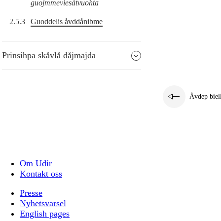
guojmmeviesátvuohta
2.5.3
Guoddelis åvddånibme
Prinsihpa skåvlå dåjmajda
Åvdep biel
Om Udir
Kontakt oss
Presse
Nyhetsvarsel
English pages