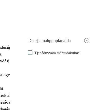
Doarjja oahppoplánajda
adusáj
Tjanáduvvam máhtudakulme
a.
vdásj
 vuoge
it
riektá
iesáda
udagás.