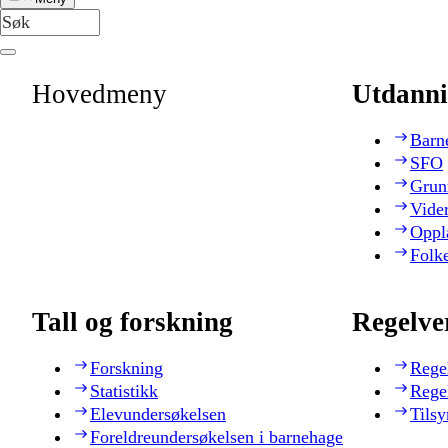
Hovedmeny
Utdanni
Barn
SFO
Grun
Vide
Oppl
Folk
Tall og forskning
Regelve
Forskning
Rege
Statistikk
Rege
Elevundersøkelsen
Tilsy
Foreldreundersøkelsen i barnehage