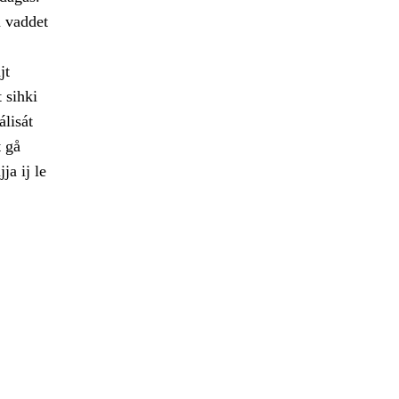
a vaddet
jt
 sihki
álisát
t gå
a ij le