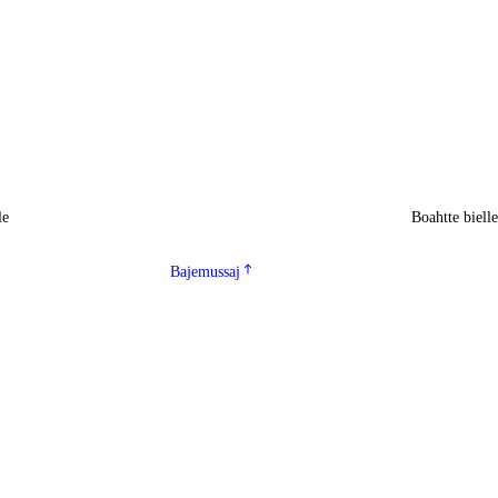
le
Boahtte biell
Bajemussaj