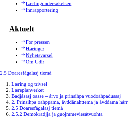
Lærlingundersøkelsen
Innrapportering
Aktuelt
For pressen
Høringer
Nyhetsvarsel
Om Udir
2.5 Doaresfágalasj tiemá
Læring og trivsel
Læreplanverket
Badjásasj oasse – árvo ja prinsihpa vuodoåhpadussaj
2. Prinsihpa oahppama, åvddånahttema ja ávddama hárr
2.5 Doaresfágalasj tiemá
2.5.2 Demokratijja ja guojmmeviesátvuohta