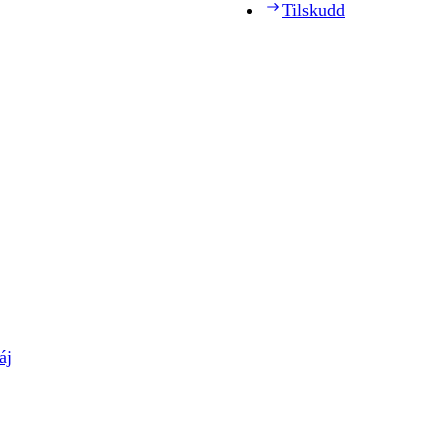
Tilskudd
áj