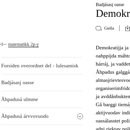
Badjásasj oasse
Demokra
Giella
matematikk 2p-y
Demokratijja ja
oahppijda máhto
hárráj, ja vadde
Forsiden overordnet del - lulesamisk
Åhpadus galggá 
almasjrievtesvo
Badjásasj oasse
organiserimfrid
ja avddånbukte
Åhpadusá ulmme
Gå barggi tiemá
aktijvuodav indi
Åhpadusá árvvovuodo
oassálasstet pol
adni riektav pol