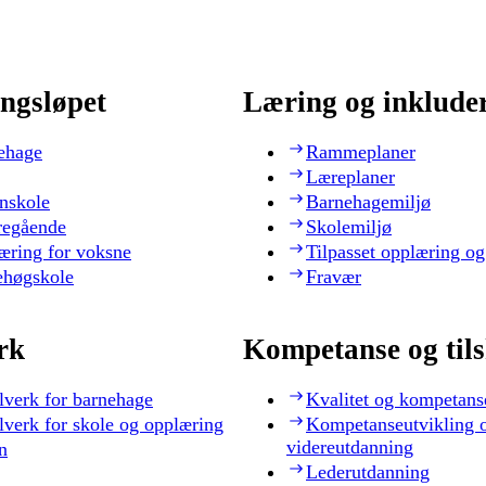
ngsløpet
Læring og inklude
ehage
Rammeplaner
Læreplaner
nskole
Barnehagemiljø
regående
Skolemiljø
æring for voksne
Tilpasset opplæring og
ehøgskole
Fravær
rk
Kompetanse og til
lverk for barnehage
Kvalitet og kompetans
lverk for skole og opplæring
Kompetanseutvikling 
videreutdanning
n
Lederutdanning