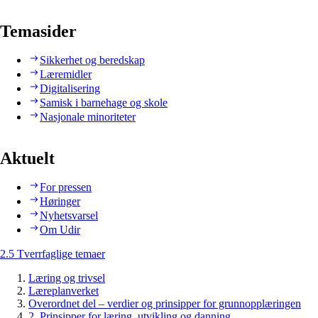
Temasider
Sikkerhet og beredskap
Læremidler
Digitalisering
Samisk i barnehage og skole
Nasjonale minoriteter
Aktuelt
For pressen
Høringer
Nyhetsvarsel
Om Udir
2.5 Tverrfaglige temaer
Læring og trivsel
Læreplanverket
Overordnet del – verdier og prinsipper for grunnopplæringen
2. Prinsipper for læring, utvikling og danning