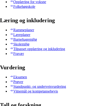
Opplæring for voksne
Folkehøgskole
Læring og inkludering
Rammeplaner
Læreplaner
Barnehagemiljø
Skolemiljø
Tilpasset opplæring og inkludering
Fravær
Vurdering
Eksamen
Prøver
Standpunkt- og underveisvurdering
Vitnemål og kompetansebevis
Tall og forskning