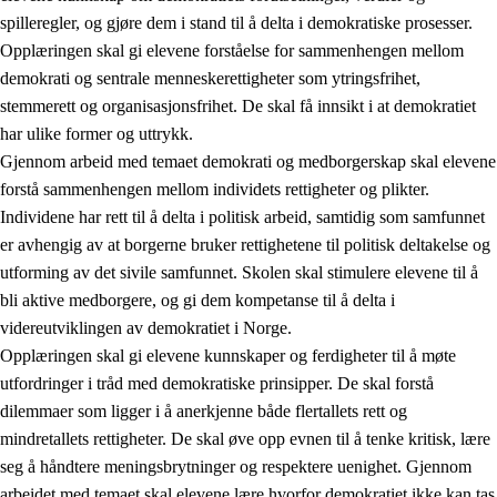
spilleregler, og gjøre dem i stand til å delta i demokratiske prosesser.
Opplæringen skal gi elevene forståelse for sammenhengen mellom
demokrati og sentrale menneskerettigheter som ytringsfrihet,
stemmerett og organisasjonsfrihet. De skal få innsikt i at demokratiet
har ulike former og uttrykk.
Gjennom arbeid med temaet demokrati og medborgerskap skal elevene
2.
Prinsipper for læring, utvikling og danning
forstå sammenhengen mellom individets rettigheter og plikter.
Individene har rett til å delta i politisk arbeid, samtidig som samfunnet
2.1
Sosial læring og utvikling
er avhengig av at borgerne bruker rettighetene til politisk deltakelse og
2.2
Kompetanse i fagene
utforming av det sivile samfunnet. Skolen skal stimulere elevene til å
bli aktive medborgere, og gi dem kompetanse til å delta i
2.3
Grunnleggende ferdigheter
videreutviklingen av demokratiet i Norge.
2.4
Å lære å lære
Opplæringen skal gi elevene kunnskaper og ferdigheter til å møte
utfordringer i tråd med demokratiske prinsipper. De skal forstå
Tverrfaglige temaer
dilemmaer som ligger i å anerkjenne både flertallets rett og
2.5
Tverrfaglige temaer
mindretallets rettigheter. De skal øve opp evnen til å tenke kritisk, lære
seg å håndtere meningsbrytninger og respektere uenighet. Gjennom
2.5.1
Folkehelse og livsmestring
arbeidet med temaet skal elevene lære hvorfor demokratiet ikke kan tas