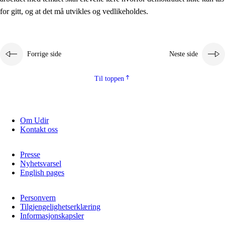
2.5.2
Demokrati og medborgerskap
for gitt, og at det må utvikles og vedlikeholdes.
2.5.3
Bærekraftig utvikling
Forrige side
Neste side
Til toppen
Om Udir
Kontakt oss
Presse
Nyhetsvarsel
English pages
Personvern
Tilgjengelighetserklæring
Informasjonskapsler