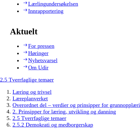
Lærlingundersøkelsen
Innrapportering
Aktuelt
For pressen
Høringer
Nyhetsvarsel
Om Udir
2.5 Tverrfaglige temaer
Læring og trivsel
Læreplanverket
Overordnet del – verdier og prinsipper for grunnopplær
2. Prinsipper for læring, utvikling og danning
2.5 Tverrfaglige temaer
2.5.2 Demokrati og medborgerskap