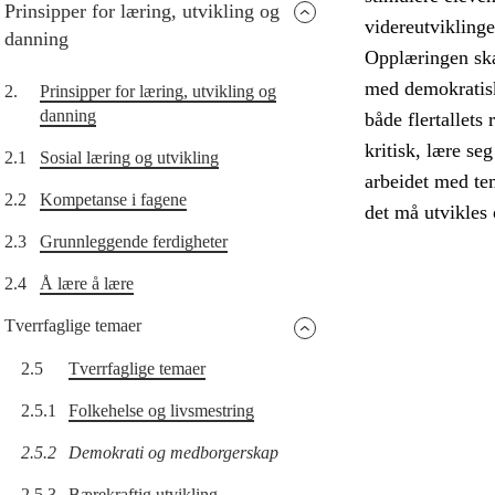
Prinsipper for læring, utvikling og
videreutvikling
danning
Opplæringen skal
med demokratisk
2.
Prinsipper for læring, utvikling og
danning
både flertallets 
kritisk, lære s
2.1
Sosial læring og utvikling
arbeidet med tem
2.2
Kompetanse i fagene
det må utvikles 
2.3
Grunnleggende ferdigheter
2.4
Å lære å lære
Tverrfaglige temaer
2.5
Tverrfaglige temaer
2.5.1
Folkehelse og livsmestring
2.5.2
Demokrati og medborgerskap
2.5.3
Bærekraftig utvikling