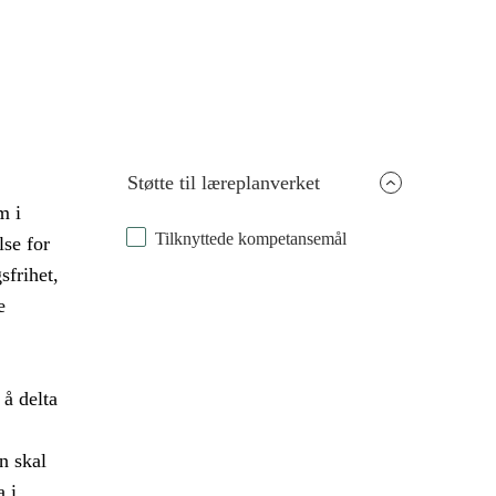
Støtte til læreplanverket
m i
Tilknyttede kompetansemål
lse for
frihet,
e
 å delta
n skal
a i