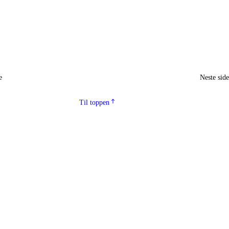
e
Neste sid
Til toppen