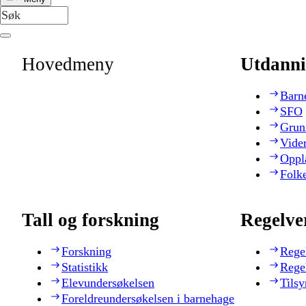
Hovedmeny
Utdanni
Barn
SFO
Grun
Vide
Oppl
Folk
Tall og forskning
Regelve
Forskning
Rege
Statistikk
Rege
Elevundersøkelsen
Tilsy
Foreldreundersøkelsen i barnehage