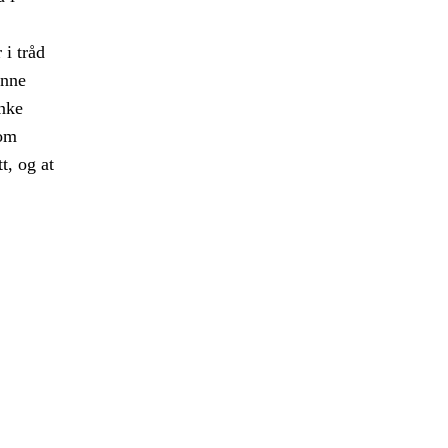
 i tråd
enne
enke
nom
t, og at