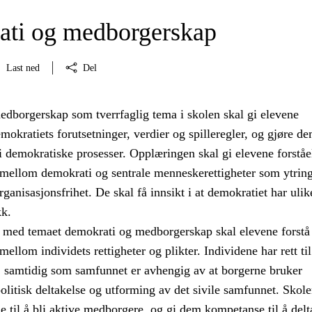
ti og medborgerskap
Last ned
Del
dborgerskap som tverrfaglig tema i skolen skal gi elevene
kratiets forutsetninger, verdier og spilleregler, og gjøre de
a i demokratiske prosesser. Opplæringen skal gi elevene forståe
llom demokrati og sentrale menneskerettigheter som ytrings
ganisasjonsfrihet. De skal få innsikt i at demokratiet har ulik
kk.
med temaet demokrati og medborgerskap skal elevene forstå
lom individets rettigheter og plikter. Individene har rett til
d, samtidig som samfunnet er avhengig av at borgerne bruker
 politisk deltakelse og utforming av det sivile samfunnet. Skole
e til å bli aktive medborgere, og gi dem kompetanse til å delt