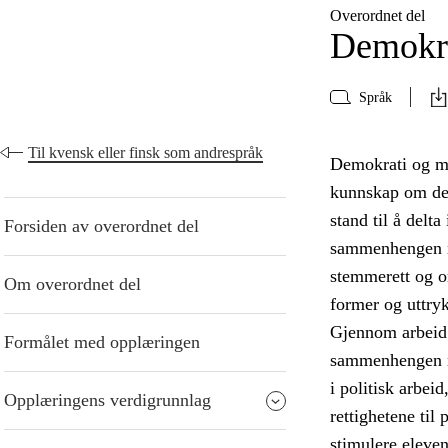
Overordnet del
Demokra
Språk
Til kvensk eller finsk som andrespråk
Demokrati og me
kunnskap om demo
stand til å delt
Forsiden av overordnet del
sammenhengen me
stemmerett og or
Om overordnet del
former og uttry
Gjennom arbeid 
Formålet med opplæringen
sammenhengen mel
i politisk arbei
Opplæringens verdigrunnlag
rettighetene til
stimulere eleven