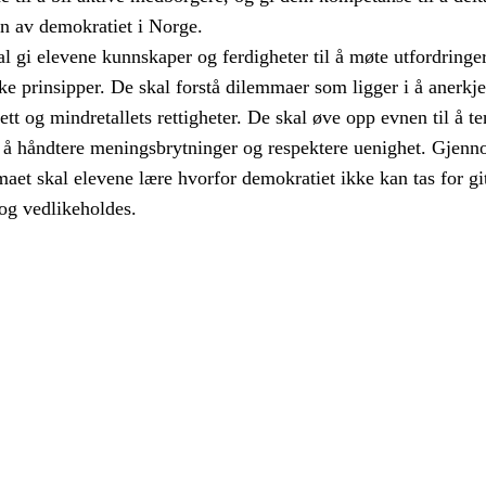
en av demokratiet i Norge.
 gi elevene kunnskaper og ferdigheter til å møte utfordringer
e prinsipper. De skal forstå dilemmaer som ligger i å anerkj
rett og mindretallets rettigheter. De skal øve opp evnen til å t
eg å håndtere meningsbrytninger og respektere uenighet. Gjen
aet skal elevene lære hvorfor demokratiet ikke kan tas for git
og vedlikeholdes.