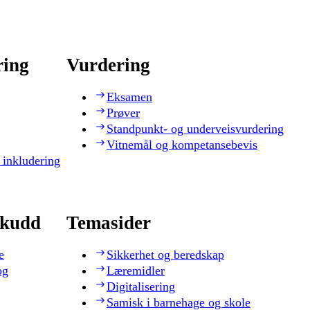
ring
Vurdering
Eksamen
Prøver
Standpunkt- og underveisvurdering
Vitnemål og kompetansebevis
 inkludering
skudd
Temasider
e
Sikkerhet og beredskap
og
Læremidler
Digitalisering
Samisk i barnehage og skole