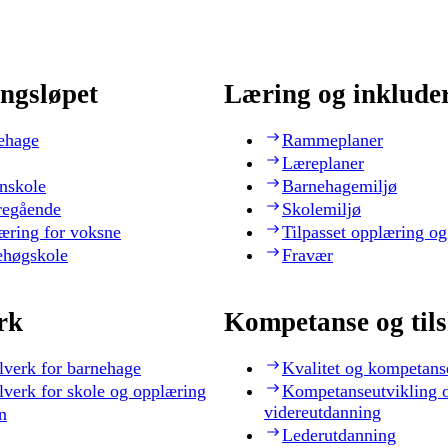
ngsløpet
Læring og inklude
ehage
Rammeplaner
Læreplaner
nskole
Barnehagemiljø
regående
Skolemiljø
æring for voksne
Tilpasset opplæring og
ehøgskole
Fravær
rk
Kompetanse og til
lverk for barnehage
Kvalitet og kompetans
lverk for skole og opplæring
Kompetanseutvikling 
videreutdanning
n
Lederutdanning