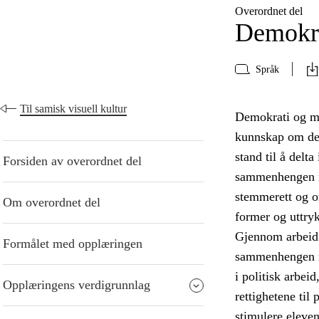
Overordnet del
Demokra
Språk
Til samisk visuell kultur
Demokrati og me
kunnskap om demo
stand til å delt
Forsiden av overordnet del
sammenhengen me
stemmerett og or
Om overordnet del
former og uttry
Gjennom arbeid 
Formålet med opplæringen
sammenhengen mel
i politisk arbei
Opplæringens verdigrunnlag
rettighetene til
stimulere eleven