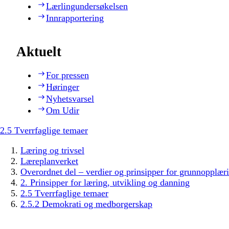
Lærlingundersøkelsen
Innrapportering
Aktuelt
For pressen
Høringer
Nyhetsvarsel
Om Udir
2.5 Tverrfaglige temaer
Læring og trivsel
Læreplanverket
Overordnet del – verdier og prinsipper for grunnopplær
2. Prinsipper for læring, utvikling og danning
2.5 Tverrfaglige temaer
2.5.2 Demokrati og medborgerskap