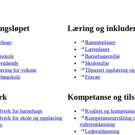
ngsløpet
Læring og inklude
ehage
Rammeplaner
Læreplaner
nskole
Barnehagemiljø
regående
Skolemiljø
æring for voksne
Tilpasset opplæring og
ehøgskole
Fravær
rk
Kompetanse og til
lverk for barnehage
Kvalitet og kompetans
lverk for skole og opplæring
Kompetanseutvikling 
videreutdanning
n
Lederutdanning