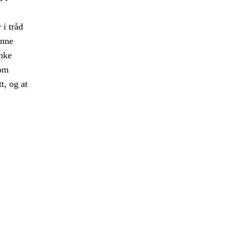
 i tråd
enne
enke
nom
t, og at