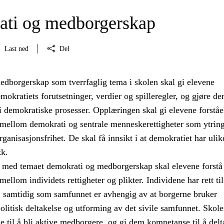
ti og medborgerskap
Last ned
Del
dborgerskap som tverrfaglig tema i skolen skal gi elevene
kratiets forutsetninger, verdier og spilleregler, og gjøre de
a i demokratiske prosesser. Opplæringen skal gi elevene forståe
llom demokrati og sentrale menneskerettigheter som ytrings
ganisasjonsfrihet. De skal få innsikt i at demokratiet har ulik
kk.
med temaet demokrati og medborgerskap skal elevene forstå
lom individets rettigheter og plikter. Individene har rett til
d, samtidig som samfunnet er avhengig av at borgerne bruker
 politisk deltakelse og utforming av det sivile samfunnet. Skole
e til å bli aktive medborgere, og gi dem kompetanse til å delt