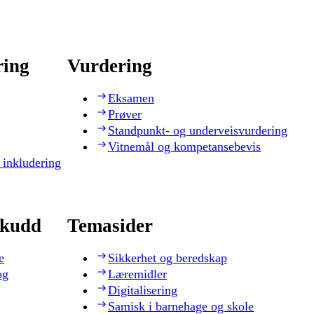
ring
Vurdering
Eksamen
Prøver
Standpunkt- og underveisvurdering
Vitnemål og kompetansebevis
 inkludering
skudd
Temasider
e
Sikkerhet og beredskap
og
Læremidler
Digitalisering
Samisk i barnehage og skole