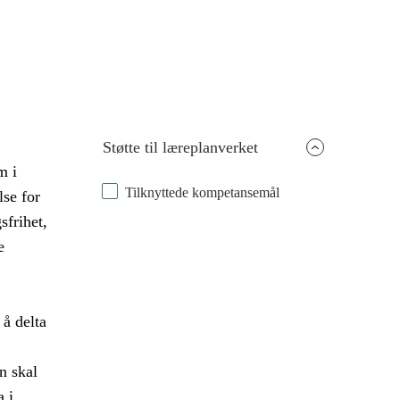
Støtte til læreplanverket
m i
Tilknyttede kompetansemål
lse for
frihet,
e
 å delta
n skal
a i