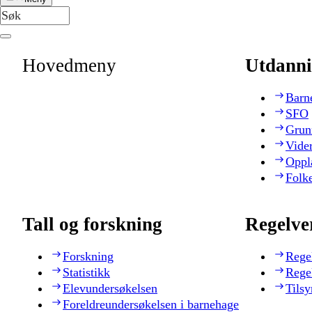
Hovedmeny
Utdanni
Barn
SFO
Grun
Vide
Oppl
Folk
Tall og forskning
Regelve
Forskning
Rege
Statistikk
Rege
Elevundersøkelsen
Tilsy
Foreldreundersøkelsen i barnehage