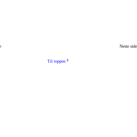
e
Neste sid
Til toppen