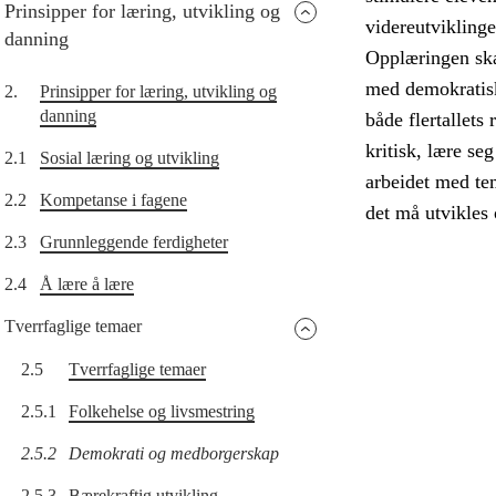
Prinsipper for læring, utvikling og
videreutvikling
danning
Opplæringen skal
med demokratisk
2.
Prinsipper for læring, utvikling og
danning
både flertallets 
kritisk, lære s
2.1
Sosial læring og utvikling
arbeidet med tem
2.2
Kompetanse i fagene
det må utvikles 
2.3
Grunnleggende ferdigheter
2.4
Å lære å lære
Tverrfaglige temaer
2.5
Tverrfaglige temaer
2.5.1
Folkehelse og livsmestring
2.5.2
Demokrati og medborgerskap
2.5.3
Bærekraftig utvikling