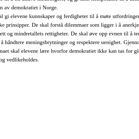
en av demokratiet i Norge.
 gi elevene kunnskaper og ferdigheter til å møte utfordringer
e prinsipper. De skal forstå dilemmaer som ligger i å anerkj
rett og mindretallets rettigheter. De skal øve opp evnen til å t
eg å håndtere meningsbrytninger og respektere uenighet. Gjen
aet skal elevene lære hvorfor demokratiet ikke kan tas for git
og vedlikeholdes.