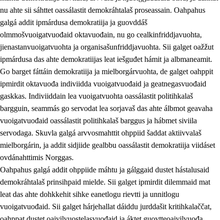
nu ahte sii sáhttet oassálastit demokráhtalaš proseassain. Oahpahus
galgá addit ipmárdusa demokratiija ja guovddáš
olmmošvuoigatvuođaid oktavuođain, nu go cealkinfriddjavuohta,
jienastanvuoigatvuohta ja organisašunfriddjavuohta. Sii galget oažžut
ipmárdusa das ahte demokratiijas leat iešguđet hámit ja albmaneamit.
Go barget fáttáin demokratiija ja mielborgárvuohta, de galget oahppit
2.
Oahppama prinsihpat, ovdáneapmi ja oahppahábmen
ipmirdit oktavuođa indiviidda vuoigatvuođaid ja geatnegasvuođaid
gaskkas. Indiviiddain lea vuoigatvuohta oassálastit politihkalaš
2.1
Sosiála oahppan ja ovdáneapmi
bargguin, seammás go servodat lea sorjavaš das ahte álbmot geavaha
2.2
Gealbu fágain
vuoigatvuođaid oassálastit politihkalaš barggus ja hábmet siviila
servodaga. Skuvla galgá arvvosmahttit ohppiid šaddat aktiivvalaš
2.3
Vuođđogálggat
mielborgárin, ja addit sidjiide gealbbu oassálastit demokratiija viidáset
2.4
Oahppat oahppat
ovdánahttimis Norggas.
Oahpahus galgá addit ohppiide máhtu ja gálggaid dustet hástalusaid
Fágaidrasttideaddji fáttát
demokráhtalaš prinsihpaid mielde. Sii galget ipmirdit dilemmaid mat
2.5
Fágaidrasttideaddji fáttát
leat das ahte dohkkehit sihke eanetlogu rievtti ja unnitlogu
vuoigatvuođaid. Sii galget hárjehallat dáiddu jurddašit kritihkalaččat,
2.5.1
Álbmotdearvvašvuohta ja eallimis birget
oahppat dustet oaivilvuostelasvuođaid ja áktet guovtteoaivilvuođa.