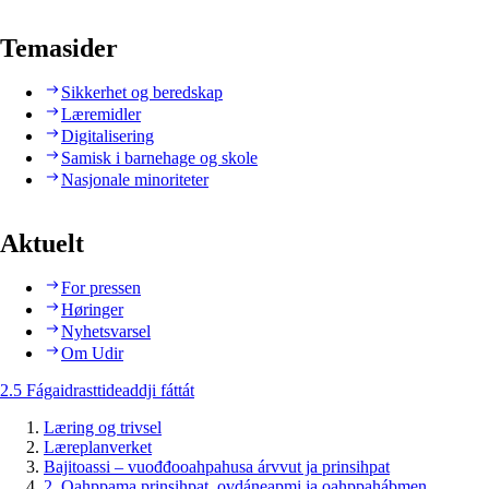
Temasider
Sikkerhet og beredskap
Læremidler
Digitalisering
Samisk i barnehage og skole
Nasjonale minoriteter
Aktuelt
For pressen
Høringer
Nyhetsvarsel
Om Udir
2.5 Fágaidrasttideaddji fáttát
Læring og trivsel
Læreplanverket
Bajitoassi – vuođđooahpahusa árvvut ja prinsihpat
2. Oahppama prinsihpat, ovdáneapmi ja oahppahábmen