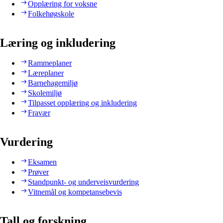
Opplæring for voksne
Folkehøgskole
Læring og inkludering
Rammeplaner
Læreplaner
Barnehagemiljø
Skolemiljø
Tilpasset opplæring og inkludering
Fravær
Vurdering
Eksamen
Prøver
Standpunkt- og underveisvurdering
Vitnemål og kompetansebevis
Tall og forskning