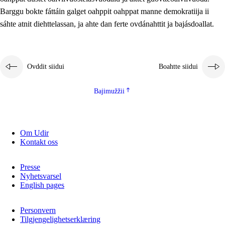
2.5.2
Demokratiija ja mielborgárvuohta
Barggu bokte fáttáin galget oahppit oahppat manne demokratiija ii
sáhte atnit diehttelassan, ja ahte dan ferte ovdánahttit ja bajásdoallat.
2.5.3
Guoddevaš ovdáneapmi
Ovddit siidui
Boahtte siidui
Bajimužžii
Om Udir
Kontakt oss
Presse
Nyhetsvarsel
English pages
Personvern
Tilgjengelighetserklæring