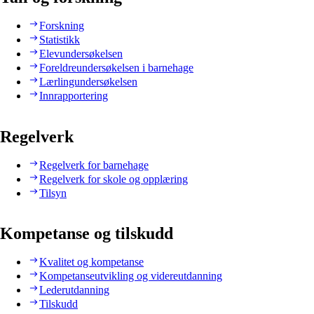
Forskning
Statistikk
Elevundersøkelsen
Foreldreundersøkelsen i barnehage
Lærlingundersøkelsen
Innrapportering
Regelverk
Regelverk for barnehage
Regelverk for skole og opplæring
Tilsyn
Kompetanse og tilskudd
Kvalitet og kompetanse
Kompetanseutvikling og videreutdanning
Lederutdanning
Tilskudd