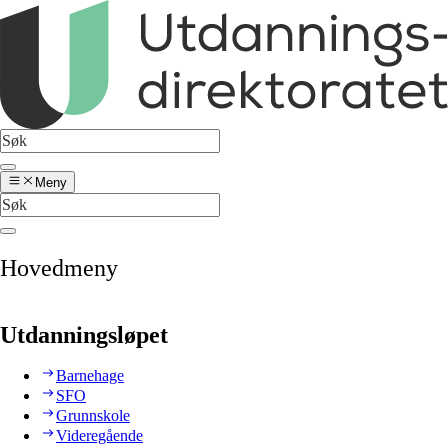
Meny
Hovedmeny
Utdanningsløpet
Barnehage
SFO
Grunnskole
Videregående