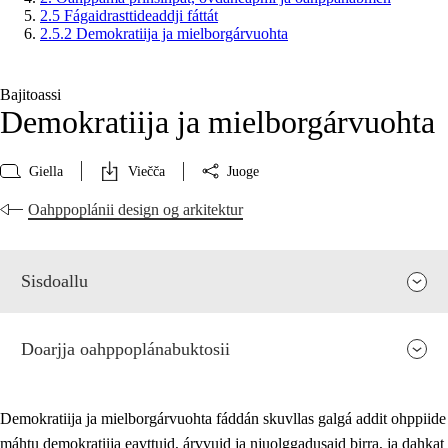
2.5 Fágaidrasttideaddji fáttát
2.5.2 Demokratiija ja mielborgárvuohta
Bajitoassi
Demokratiija ja mielborgárvuohta
Giella
Viečča
Juoge
Oahppoplánii design og arkitektur
Sisdoallu
Doarjja oahppoplánabuktosii
Demokratiija ja mielborgárvuohta fáddán skuvllas galgá addit ohppiide
máhtu demokratiija eavttuid, árvvuid ja njuolggadusaid birra, ja dahkat