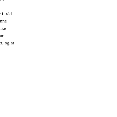
 i tråd
enne
enke
nom
t, og at