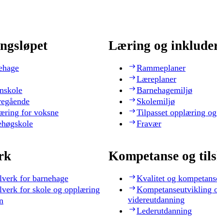
ngsløpet
Læring og inklude
ehage
Rammeplaner
Læreplaner
nskole
Barnehagemiljø
regående
Skolemiljø
æring for voksne
Tilpasset opplæring og
ehøgskole
Fravær
rk
Kompetanse og til
lverk for barnehage
Kvalitet og kompetans
lverk for skole og opplæring
Kompetanseutvikling 
videreutdanning
n
Lederutdanning