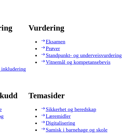
ring
Vurdering
Eksamen
Prøver
Standpunkt- og underveisvurdering
Vitnemål og kompetansebevis
 inkludering
skudd
Temasider
e
Sikkerhet og beredskap
og
Læremidler
Digitalisering
Samisk i barnehage og skole