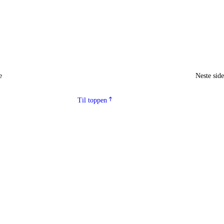
e
Neste sid
Til toppen