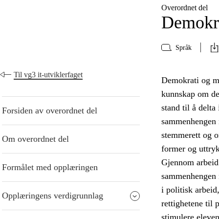
Overordnet del
Demokra
Språk
Til vg3 it-utviklerfaget
Demokrati og me
kunnskap om demo
stand til å delt
Forsiden av overordnet del
sammenhengen me
stemmerett og or
Om overordnet del
former og uttry
Gjennom arbeid 
Formålet med opplæringen
sammenhengen mel
i politisk arbei
Opplæringens verdigrunnlag
rettighetene til
stimulere eleven