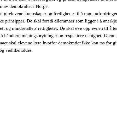
en av demokratiet i Norge.
 gi elevene kunnskaper og ferdigheter til å møte utfordringer
e prinsipper. De skal forstå dilemmaer som ligger i å anerkj
rett og mindretallets rettigheter. De skal øve opp evnen til å t
eg å håndtere meningsbrytninger og respektere uenighet. Gjen
aet skal elevene lære hvorfor demokratiet ikke kan tas for git
og vedlikeholdes.