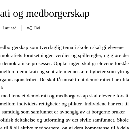
ti og medborgerskap
Last ned
Del
dborgerskap som tverrfaglig tema i skolen skal gi elevene
kratiets forutsetninger, verdier og spilleregler, og gjøre de
a i demokratiske prosesser. Opplæringen skal gi elevene forståe
llom demokrati og sentrale menneskerettigheter som ytrings
ganisasjonsfrihet. De skal få innsikt i at demokratiet har ulik
kk.
med temaet demokrati og medborgerskap skal elevene forstå
lom individets rettigheter og plikter. Individene har rett til
d, samtidig som samfunnet er avhengig av at borgerne bruker
 politisk deltakelse og utforming av det sivile samfunnet. Skole
e til å bli aktive medborgere, og gi dem kompetanse til å delt