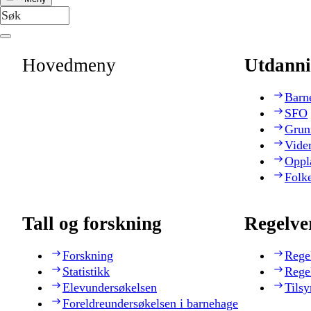
Hovedmeny
Utdanni
Barn
SFO
Grun
Vide
Oppl
Folk
Tall og forskning
Regelve
Forskning
Rege
Statistikk
Rege
Elevundersøkelsen
Tilsy
Foreldreundersøkelsen i barnehage