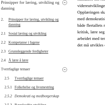
Prinsipper for læring, utvikling og
videreutvikling
danning
Opplæringen skal
med demokratisk
2.
Prinsipper for læring, utvikling og
danning
både flertallets 
kritisk, lære s
2.1
Sosial læring og utvikling
arbeidet med tem
2.2
Kompetanse i fagene
det må utvikles 
2.3
Grunnleggende ferdigheter
2.4
Å lære å lære
Tverrfaglige temaer
2.5
Tverrfaglige temaer
2.5.1
Folkehelse og livsmestring
2.5.2
Demokrati og medborgerskap
2.5.3
Bærekraftig utvikling