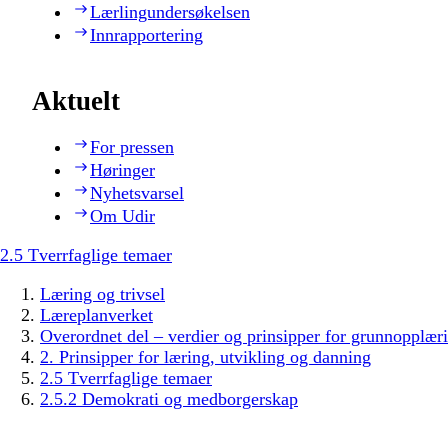
Lærlingundersøkelsen
Innrapportering
Aktuelt
For pressen
Høringer
Nyhetsvarsel
Om Udir
2.5 Tverrfaglige temaer
Læring og trivsel
Læreplanverket
Overordnet del – verdier og prinsipper for grunnopplær
2. Prinsipper for læring, utvikling og danning
2.5 Tverrfaglige temaer
2.5.2 Demokrati og medborgerskap