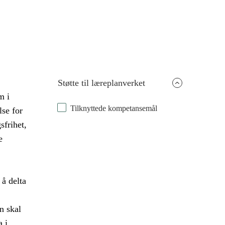
Støtte til læreplanverket
m i
Tilknyttede kompetansemål
lse for
frihet,
e
 å delta
n skal
a i