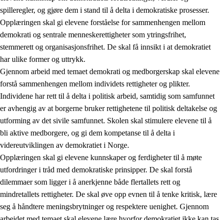
spilleregler, og gjøre dem i stand til å delta i demokratiske prosesser.
Opplæringen skal gi elevene forståelse for sammenhengen mellom
demokrati og sentrale menneskerettigheter som ytringsfrihet,
stemmerett og organisasjonsfrihet. De skal få innsikt i at demokratiet
har ulike former og uttrykk.
Gjennom arbeid med temaet demokrati og medborgerskap skal elevene
2.
Prinsipper for læring, utvikling og danning
forstå sammenhengen mellom individets rettigheter og plikter.
Individene har rett til å delta i politisk arbeid, samtidig som samfunnet
2.1
Sosial læring og utvikling
er avhengig av at borgerne bruker rettighetene til politisk deltakelse og
2.2
Kompetanse i fagene
utforming av det sivile samfunnet. Skolen skal stimulere elevene til å
bli aktive medborgere, og gi dem kompetanse til å delta i
2.3
Grunnleggende ferdigheter
videreutviklingen av demokratiet i Norge.
2.4
Å lære å lære
Opplæringen skal gi elevene kunnskaper og ferdigheter til å møte
utfordringer i tråd med demokratiske prinsipper. De skal forstå
Tverrfaglige temaer
dilemmaer som ligger i å anerkjenne både flertallets rett og
2.5
Tverrfaglige temaer
mindretallets rettigheter. De skal øve opp evnen til å tenke kritisk, lære
seg å håndtere meningsbrytninger og respektere uenighet. Gjennom
2.5.1
Folkehelse og livsmestring
arbeidet med temaet skal elevene lære hvorfor demokratiet ikke kan tas