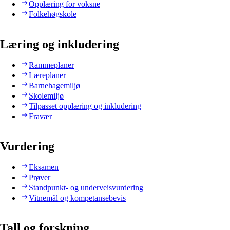
Opplæring for voksne
Folkehøgskole
Læring og inkludering
Rammeplaner
Læreplaner
Barnehagemiljø
Skolemiljø
Tilpasset opplæring og inkludering
Fravær
Vurdering
Eksamen
Prøver
Standpunkt- og underveisvurdering
Vitnemål og kompetansebevis
Tall og forskning