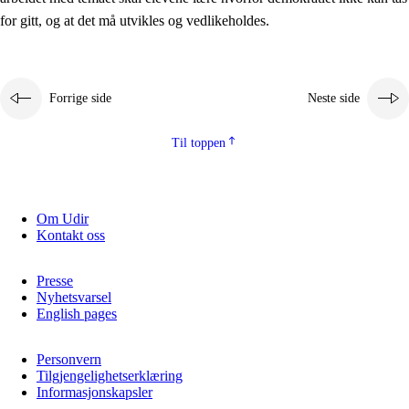
2.5.2
Demokrati og medborgerskap
for gitt, og at det må utvikles og vedlikeholdes.
2.5.3
Bærekraftig utvikling
Forrige side
Neste side
Til toppen
Om Udir
Kontakt oss
Presse
Nyhetsvarsel
English pages
Personvern
Tilgjengelighetserklæring
Informasjonskapsler