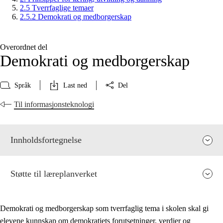
2.5 Tverrfaglige temaer
2.5.2 Demokrati og medborgerskap
Overordnet del
Demokrati og medborgerskap
Språk
Last ned
Del
Til informasjonsteknologi
Innholdsfortegnelse
Støtte til læreplanverket
Demokrati og medborgerskap som tverrfaglig tema i skolen skal gi
elevene kunnskap om demokratiets forutsetninger, verdier og