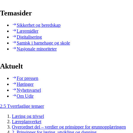
Temasider
Sikkerhet og beredskap
Læremidler
Digitalisering
Samisk i barnehage og skole
Nasjonale minoriteter
Aktuelt
For pressen
Høringer
Nyhetsvarsel
Om Udir
2.5 Tverrfaglige temaer
Læring og trivsel
Læreplanverket
Overordnet del – verdier og prinsipper for grunnopplæringen
2. Prinsipper for læring, utvikling og danning