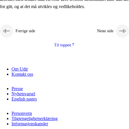
2.5.2
Demokrati og medborgerskap
for gitt, og at det må utvikles og vedlikeholdes.
2.5.3
Bærekraftig utvikling
Forrige side
Neste side
Til toppen
Om Udir
Kontakt oss
Presse
Nyhetsvarsel
English pages
Personvern
Tilgjengelighetserklæring
Informasjonskapsler