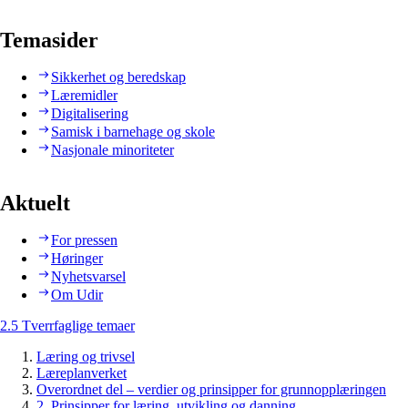
Temasider
Sikkerhet og beredskap
Læremidler
Digitalisering
Samisk i barnehage og skole
Nasjonale minoriteter
Aktuelt
For pressen
Høringer
Nyhetsvarsel
Om Udir
2.5 Tverrfaglige temaer
Læring og trivsel
Læreplanverket
Overordnet del – verdier og prinsipper for grunnopplæringen
2. Prinsipper for læring, utvikling og danning