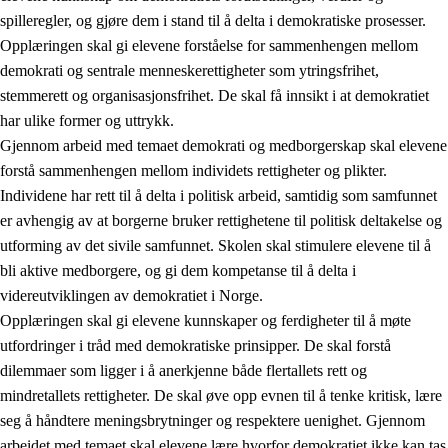
spilleregler, og gjøre dem i stand til å delta i demokratiske prosesser.
Opplæringen skal gi elevene forståelse for sammenhengen mellom
demokrati og sentrale menneskerettigheter som ytringsfrihet,
stemmerett og organisasjonsfrihet. De skal få innsikt i at demokratiet
har ulike former og uttrykk.
Gjennom arbeid med temaet demokrati og medborgerskap skal elevene
2.
Prinsipper for læring, utvikling og danning
forstå sammenhengen mellom individets rettigheter og plikter.
Individene har rett til å delta i politisk arbeid, samtidig som samfunnet
2.1
Sosial læring og utvikling
er avhengig av at borgerne bruker rettighetene til politisk deltakelse og
2.2
Kompetanse i fagene
utforming av det sivile samfunnet. Skolen skal stimulere elevene til å
bli aktive medborgere, og gi dem kompetanse til å delta i
2.3
Grunnleggende ferdigheter
videreutviklingen av demokratiet i Norge.
2.4
Å lære å lære
Opplæringen skal gi elevene kunnskaper og ferdigheter til å møte
utfordringer i tråd med demokratiske prinsipper. De skal forstå
Tverrfaglige temaer
dilemmaer som ligger i å anerkjenne både flertallets rett og
2.5
Tverrfaglige temaer
mindretallets rettigheter. De skal øve opp evnen til å tenke kritisk, lære
seg å håndtere meningsbrytninger og respektere uenighet. Gjennom
2.5.1
Folkehelse og livsmestring
arbeidet med temaet skal elevene lære hvorfor demokratiet ikke kan tas