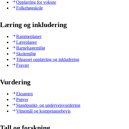
Opplæring for voksne
Folkehøgskole
Læring og inkludering
Rammeplaner
Læreplaner
Barnehagemiljø
Skolemiljø
Tilpasset opplæring og inkludering
Fravær
Vurdering
Eksamen
Prøver
Standpunkt- og underveisvurdering
Vitnemål og kompetansebevis
Tall og forskning