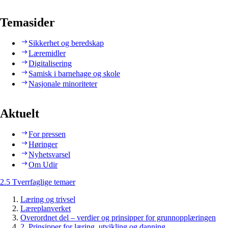
Temasider
Sikkerhet og beredskap
Læremidler
Digitalisering
Samisk i barnehage og skole
Nasjonale minoriteter
Aktuelt
For pressen
Høringer
Nyhetsvarsel
Om Udir
2.5 Tverrfaglige temaer
Læring og trivsel
Læreplanverket
Overordnet del – verdier og prinsipper for grunnopplæringen
2. Prinsipper for læring, utvikling og danning