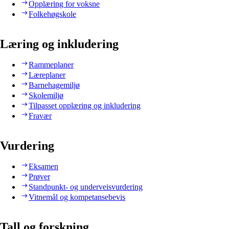
Opplæring for voksne
Folkehøgskole
Læring og inkludering
Rammeplaner
Læreplaner
Barnehagemiljø
Skolemiljø
Tilpasset opplæring og inkludering
Fravær
Vurdering
Eksamen
Prøver
Standpunkt- og underveisvurdering
Vitnemål og kompetansebevis
Tall og forskning