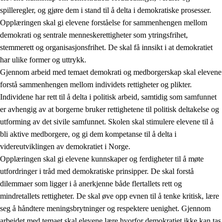
spilleregler, og gjøre dem i stand til å delta i demokratiske prosesser.
Opplæringen skal gi elevene forståelse for sammenhengen mellom
demokrati og sentrale menneskerettigheter som ytringsfrihet,
stemmerett og organisasjonsfrihet. De skal få innsikt i at demokratiet
har ulike former og uttrykk.
Gjennom arbeid med temaet demokrati og medborgerskap skal elevene
2.
Prinsipper for læring, utvikling og danning
forstå sammenhengen mellom individets rettigheter og plikter.
Individene har rett til å delta i politisk arbeid, samtidig som samfunnet
2.1
Sosial læring og utvikling
er avhengig av at borgerne bruker rettighetene til politisk deltakelse og
2.2
Kompetanse i fagene
utforming av det sivile samfunnet. Skolen skal stimulere elevene til å
bli aktive medborgere, og gi dem kompetanse til å delta i
2.3
Grunnleggende ferdigheter
videreutviklingen av demokratiet i Norge.
2.4
Å lære å lære
Opplæringen skal gi elevene kunnskaper og ferdigheter til å møte
utfordringer i tråd med demokratiske prinsipper. De skal forstå
Tverrfaglige temaer
dilemmaer som ligger i å anerkjenne både flertallets rett og
2.5
Tverrfaglige temaer
mindretallets rettigheter. De skal øve opp evnen til å tenke kritisk, lære
seg å håndtere meningsbrytninger og respektere uenighet. Gjennom
2.5.1
Folkehelse og livsmestring
arbeidet med temaet skal elevene lære hvorfor demokratiet ikke kan tas