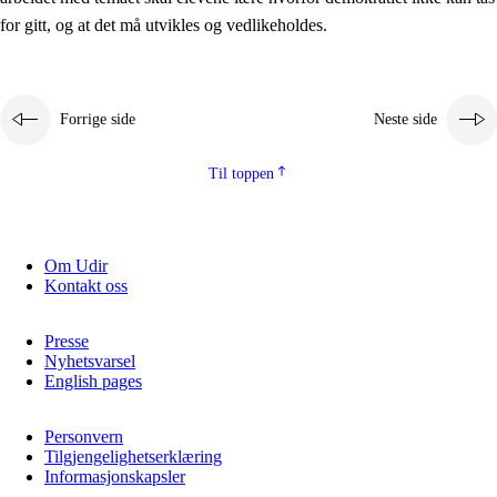
2.5.2
Demokrati og medborgerskap
for gitt, og at det må utvikles og vedlikeholdes.
2.5.3
Bærekraftig utvikling
Forrige side
Neste side
Til toppen
Om Udir
Kontakt oss
Presse
Nyhetsvarsel
English pages
Personvern
Tilgjengelighetserklæring
Informasjonskapsler