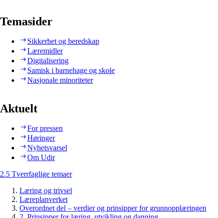
Temasider
Sikkerhet og beredskap
Læremidler
Digitalisering
Samisk i barnehage og skole
Nasjonale minoriteter
Aktuelt
For pressen
Høringer
Nyhetsvarsel
Om Udir
2.5 Tverrfaglige temaer
Læring og trivsel
Læreplanverket
Overordnet del – verdier og prinsipper for grunnopplæringen
2. Prinsipper for læring, utvikling og danning