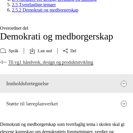
2.5 Tverrfaglige temaer
2.5.2 Demokrati og medborgerskap
Overordnet del
Demokrati og medborgerskap
Språk
Last ned
Del
Til vg1 håndverk, design og produktutvikling
Innholdsfortegnelse
Støtte til læreplanverket
Demokrati og medborgerskap som tverrfaglig tema i skolen skal gi
elevene kunnskap om demokratiets forutsetninger, verdier og