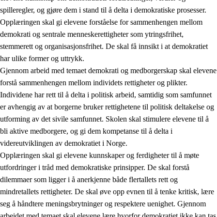
spilleregler, og gjøre dem i stand til å delta i demokratiske prosesser.
Opplæringen skal gi elevene forståelse for sammenhengen mellom
demokrati og sentrale menneskerettigheter som ytringsfrihet,
stemmerett og organisasjonsfrihet. De skal få innsikt i at demokratiet
har ulike former og uttrykk.
Gjennom arbeid med temaet demokrati og medborgerskap skal elevene
2.
Prinsipper for læring, utvikling og danning
forstå sammenhengen mellom individets rettigheter og plikter.
Individene har rett til å delta i politisk arbeid, samtidig som samfunnet
2.1
Sosial læring og utvikling
er avhengig av at borgerne bruker rettighetene til politisk deltakelse og
2.2
Kompetanse i fagene
utforming av det sivile samfunnet. Skolen skal stimulere elevene til å
bli aktive medborgere, og gi dem kompetanse til å delta i
2.3
Grunnleggende ferdigheter
videreutviklingen av demokratiet i Norge.
2.4
Å lære å lære
Opplæringen skal gi elevene kunnskaper og ferdigheter til å møte
utfordringer i tråd med demokratiske prinsipper. De skal forstå
Tverrfaglige temaer
dilemmaer som ligger i å anerkjenne både flertallets rett og
2.5
Tverrfaglige temaer
mindretallets rettigheter. De skal øve opp evnen til å tenke kritisk, lære
seg å håndtere meningsbrytninger og respektere uenighet. Gjennom
2.5.1
Folkehelse og livsmestring
arbeidet med temaet skal elevene lære hvorfor demokratiet ikke kan tas