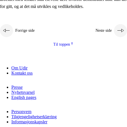
2.5.2
Demokrati og medborgerskap
for gitt, og at det må utvikles og vedlikeholdes.
2.5.3
Bærekraftig utvikling
Forrige side
Neste side
Til toppen
Om Udir
Kontakt oss
Presse
Nyhetsvarsel
English pages
Personvern
Tilgjengelighetserklæring
Informasjonskapsler