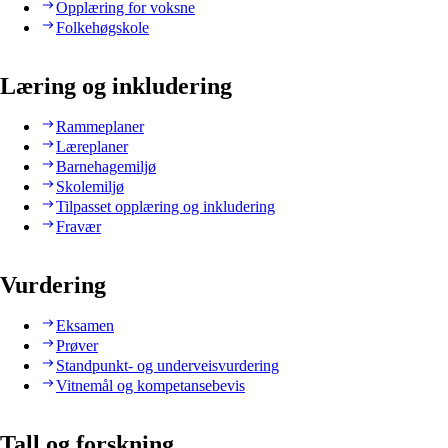
Opplæring for voksne
Folkehøgskole
Læring og inkludering
Rammeplaner
Læreplaner
Barnehagemiljø
Skolemiljø
Tilpasset opplæring og inkludering
Fravær
Vurdering
Eksamen
Prøver
Standpunkt- og underveisvurdering
Vitnemål og kompetansebevis
Tall og forskning