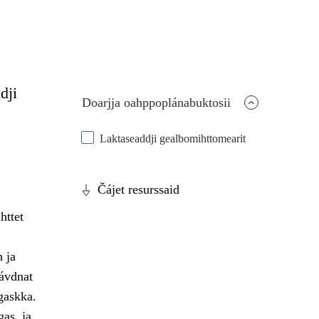
dji
Doarjja oahppoplánabuktosii
Laktaseaddji gealbomihttomearit
Čájet resurssaid
httet
 ja
gávdnat
gaskka.
as, ja