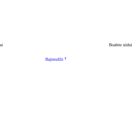
ui
Boahtte siidu
Bajimužžii