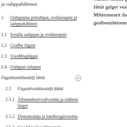
ja oahppahábmen
fáttát galget ve
Mihttomearit das
2.
Oahppama prinsihpat, ovdáneapmi ja
gealbomihttomer
oahppahábmen
2.1
Sosiála oahppan ja ovdáneapmi
2.2
Gealbu fágain
2.3
Vuođđogálggat
2.4
Oahppat oahppat
Fágaidrasttideaddji fáttát
2.5
Fágaidrasttideaddji fáttát
2.5.1
Álbmotdearvvašvuohta ja eallimis
birget
2.5.2
Demokratiija ja mielborgárvuohta