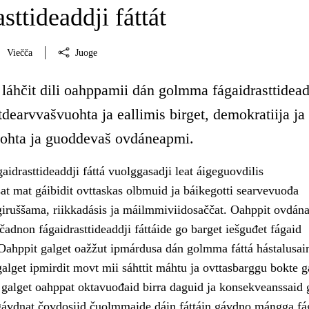
sttideaddji fáttát
Viečča
Juoge
láhčit dili oahppamii dán golmma fágaidrasttidead
tdearvvašvuohta ja eallimis birget, demokratiija ja
ohta ja guoddevaš ovdáneapmi.
drasttideaddji fáttá vuolggasadji leat áigeguovdilis
at mat gáibidit ovttaskas olbmuid ja báikegotti searvevuođa
giruššama, riikkadásis ja máilmmiviidosaččat. Oahppit ovdána
čadnon fágaidrasttideaddji fáttáide go barget iešguđet fágaid
ahppit galget oažžut ipmárdusa dán golmma fáttá hástalusain
alget ipmirdit movt mii sáhttit máhtu ja ovttasbarggu bokte 
i galget oahppat oktavuođaid birra daguid ja konsekveanssaid 
vdnat čovdosiid čuolmmaide dáin fáttáin gávdno máŋgga fág