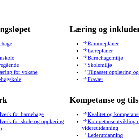
ngsløpet
Læring og inklude
ehage
Rammeplaner
Læreplaner
nskole
Barnehagemiljø
regående
Skolemiljø
æring for voksne
Tilpasset opplæring og
ehøgskole
Fravær
rk
Kompetanse og til
lverk for barnehage
Kvalitet og kompetans
lverk for skole og opplæring
Kompetanseutvikling 
videreutdanning
n
Lederutdanning