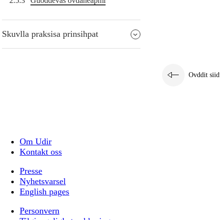
2.5.3
Guoddevaš ovdáneapmi
Skuvlla praksisa prinsihpat
Ovddit siid
Om Udir
Kontakt oss
Presse
Nyhetsvarsel
English pages
Personvern