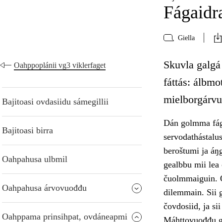
Fágaidra
Giella
Skuvla galgá 
Oahppoplánii vg3 viklerfaget
fáttás: álbmo
mielborgárvu
Bajitoasi ovdasiidu sámegillii
Dán golmma fágai
Bajitoasi birra
servodathástalus
beroštumi ja áŋ
Oahpahusa ulbmil
gealbbu mii lea 
čuolmmaiguin. O
Oahpahusa árvovuođđu
dilemmain. Sii g
čovdosiid, ja si
Oahppama prinsihpat, ovdáneapmi
Máhttovuođđu gá