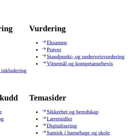
ring
Vurdering
Eksamen
Prøver
Standpunkt- og underveisvurdering
Vitnemål og kompetansebevis
 inkludering
skudd
Temasider
e
Sikkerhet og beredskap
og
Læremidler
Digitalisering
Samisk i barnehage og skole