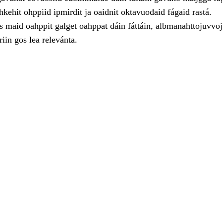
ahkehit ohppiid ipmirdit ja oaidnit oktavuođaid fágaid rastá.
 maid oahppit galget oahppat dáin fáttáin, albmanahttojuvvoj
iin gos lea relevánta.