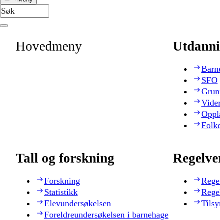
Hovedmeny
Utdanni
Barn
SFO
Grun
Vide
Oppl
Folk
Tall og forskning
Regelve
Forskning
Rege
Statistikk
Rege
Elevundersøkelsen
Tilsy
Foreldreundersøkelsen i barnehage