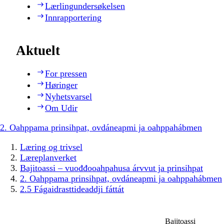
Lærlingundersøkelsen
Innrapportering
Aktuelt
For pressen
Høringer
Nyhetsvarsel
Om Udir
2. Oahppama prinsihpat, ovdáneapmi ja oahppahábmen
Læring og trivsel
Læreplanverket
Bajitoassi – vuođđooahpahusa árvvut ja prinsihpat
2. Oahppama prinsihpat, ovdáneapmi ja oahppahábmen
2.5 Fágaidrasttideaddji fáttát
Bajitoassi