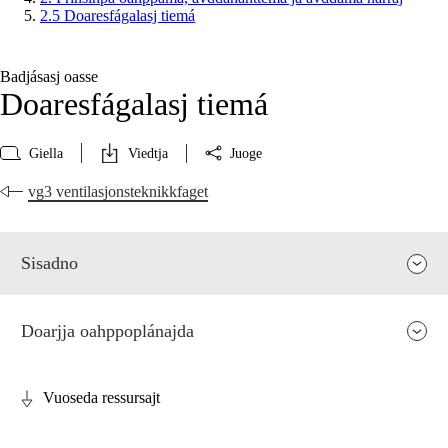
2.5 Doaresfágalasj tiemá
Badjásasj oasse
Doaresfágalasj tiemá
Giella
Viedtja
Juoge
vg3 ventilasjonsteknikkfaget
Sisadno
Doarjja oahppoplánajda
Vuoseda ressursajt