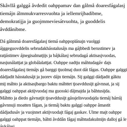
Skåvllå galggá åvdedit oahppamav dan gålmå doaresfágalasj
tiemájn álmmukvarresvuohta ja iellemrijbadibme,
demokratijja ja guojmmeviesátvuohta, ja guoddelis
åvddånibme.
Dá gålmmå doaresfágalasj tiemá oahppoplánajn vuolggi
2.
Prinsihpa oahppama, åvddånahttema ja ávddama hárráj
ájggeguovddelis sebrudakhásstalusájs ma gájbbedi berustimev ja
2.1
Sosiála oahppam ja åvddånibme
ratjástimev ájnegisalmatjijs ja bájkálasj sebrudagá aktisasjvuodas,
nasjunálattjat ja globálalattjat. Oahppe oadtju máhtudagáv dajs
2.2
Máhtudahka fágáj hárráj
doaresfágalasj tiemájs gå barggi tjuolmaj duot dát fágas. Oahppe galggi
2.3
Vuodulasj tjehpudagá
dádjadit hásstalusájt ja juorev dájn tiemájn. Sij galggi dádjadit gåktu
mij máhto ja aktisasjbargo baktu máhttet tjoavddusijt gávnnat, ja sij
2.4
Oahppat oahppat
galggi oahppat aktijvuodaj ma guosski dåjmajda ja båhtusijda.
Doaresfágalasj tiemá
Máhtto ja diedo gávnatjit tjoavddusijt gássjelisvuodajda tiemáj hárráj
gávnnuji moatten fágan, ja tiemáj baktu galggi oahppe åmastit
2.5
Doaresfágalasj tiemá
dádjadusáv ja vuojnnet aktijvuodajt fágaj gaskav. Ulme majt oahppe
2.5.1
Álmmukvarresvuohta ja iellemrijbadibme
galggi oahppat tiemájn, båhti åvddån fágaj máhtudakulmijn dalloj gå le
ávkálasj.
2.5.2
Demokratijja ja guojmmeviesátvuohta