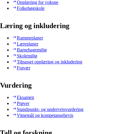
Opplæring for voksne
Folkehøgskole
Læring og inkludering
Rammeplaner
Læreplaner
Barnehagemiljø
Skolemiljø
Tilpasset opplæring og inkludering
Fravær
Vurdering
Eksamen
Prøver
Standpunkt- og underveisvurdering
Vitnemål og kompetansebevis
Tall og forskning