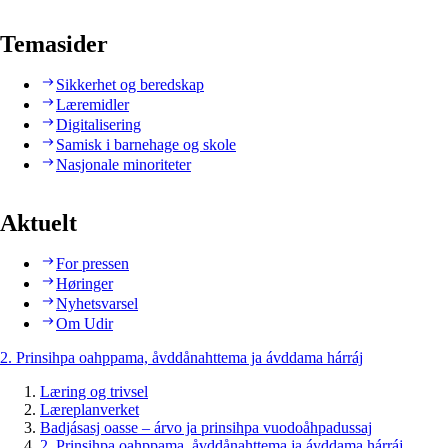
Temasider
Sikkerhet og beredskap
Læremidler
Digitalisering
Samisk i barnehage og skole
Nasjonale minoriteter
Aktuelt
For pressen
Høringer
Nyhetsvarsel
Om Udir
2. Prinsihpa oahppama, åvddånahttema ja ávddama hárráj
Læring og trivsel
Læreplanverket
Badjásasj oasse – árvo ja prinsihpa vuodoåhpadussaj
2. Prinsihpa oahppama, åvddånahttema ja ávddama hárráj