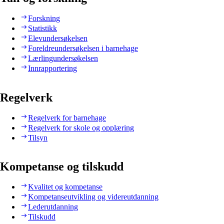
Forskning
Statistikk
Elevundersøkelsen
Foreldreundersøkelsen i barnehage
Lærlingundersøkelsen
Innrapportering
Regelverk
Regelverk for barnehage
Regelverk for skole og opplæring
Tilsyn
Kompetanse og tilskudd
Kvalitet og kompetanse
Kompetanseutvikling og videreutdanning
Lederutdanning
Tilskudd