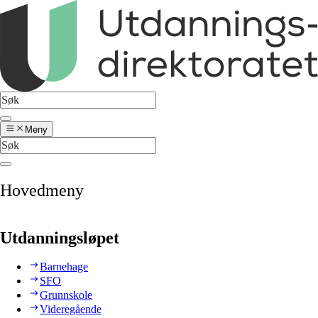
Meny
Hovedmeny
Utdanningsløpet
Barnehage
SFO
Grunnskole
Videregående