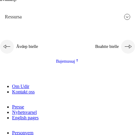
2.5.3
Guoddelis åvddånibme
Ressursa
Åvdep bielle
Boahtte bielle
Bajemussaj
Om Udir
Kontakt oss
Presse
Nyhetsvarsel
English pages
Personvern