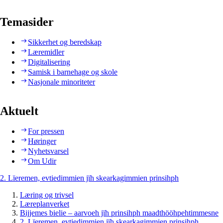
Temasider
Sikkerhet og beredskap
Læremidler
Digitalisering
Samisk i barnehage og skole
Nasjonale minoriteter
Aktuelt
For pressen
Høringer
Nyhetsvarsel
Om Udir
2. Lïeremen, evtiedimmien jïh skearkagimmien prinsihph
Læring og trivsel
Læreplanverket
Bijjemes bielie – aarvoeh jïh prinsihph maadthööhpehtimmesne
2. Lïeremen, evtiedimmien jïh skearkagimmien prinsihph