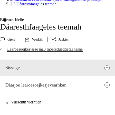
2.5 Dåaresthfaageles teemah
Bijjemes bielie
Dåaresthfaageles teemah
Gïele
Veedtjh
Juekieh
Learoesoejkesjasse jåa3 moereduedtiefaagesne
Sisvege
Dåarjoe learoesoejkesjevearhkan
Vuesehth vierhtieh