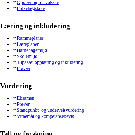
Opplæring for voksne
Folkehøgskole
Læring og inkludering
Rammeplaner
Læreplaner
Barnehagemiljø
Skolemiljø
Tilpasset opplæring og inkludering
Fravær
Vurdering
Eksamen
Prøver
Standpunkt- og underveisvurdering
Vitnemål og kompetansebevis
Tall og forskning