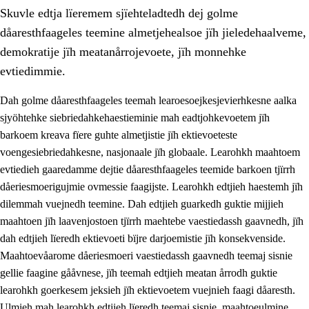
Skuvle edtja lïeremem sjïehteladtedh dej golme
dåaresthfaageles teemine almetjehealsoe jïh jieledehaalveme,
demokratije jïh meatanårrojevoete, jïh monnehke
evtiedimmie.
Dah golme dåaresthfaageles teemah learoesoejkesjevierhkesne aalka
2.
Lïeremen, evtiedimmien jïh skearkagimmien prinsihph
sjyöhtehke siebriedahkehaestieminie mah eadtjohkevoetem jïh
2.1
Sosijaale lïereme jïh evtiedimmie
barkoem kreava fïere guhte almetjistie jïh ektievoeteste
voengesiebriedahkesne, nasjonaale jïh globaale. Learohkh maahtoem
2.2
Maahtoe faagine
evtiedieh gaaredamme dejtie dåaresthfaageles teemide barkoen tjïrrh
2.3
Vihkeles tjiehpiesvoeth
dåeriesmoerigujmie ovmessie faagijste. Learohkh edtjieh haestemh jïh
dilemmah vuejnedh teemine. Dah edtjieh guarkedh guktie mijjieh
2.4
Lïeredh lïeredh
maahtoen jïh laavenjostoen tjïrrh maehtebe vaestiedassh gaavnedh, jïh
Dåaresthfaageles teemah
dah edtjieh lïeredh ektievoeti bïjre darjoemistie jïh konsekvenside.
Maahtoevåarome dåeriesmoeri vaestiedassh gaavnedh teemaj sisnie
2.5
Dåaresthfaageles teemah
gellie faagine gååvnese, jïh teemah edtjieh meatan årrodh guktie
2.5.1
Almetjehealsoe jïh jieledehaalveme
learohkh goerkesem jeksieh jïh ektievoetem vuejnieh faagi dåaresth.
Ulmieh mah learohkh edtjieh lïeredh teemaj sisnie, maahtoeulmine
2.5.2
Demokratije jïh meatanårrojevoete