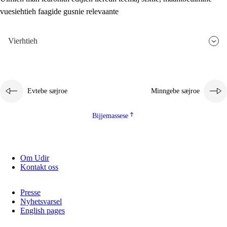
vuesiehtieh faagide gusnie relevaante
2.5.3
Monnehke evtiedimmie
Vierhtieh
Evtebe sæjroe
Minngebe sæjroe
Bijjemassese
Om Udir
Kontakt oss
Presse
Nyhetsvarsel
English pages