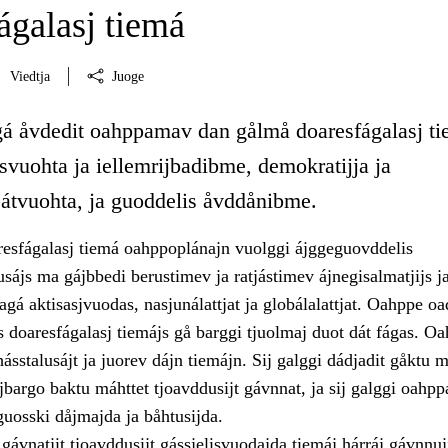
ágalasj tiemá
Viedtja
Juoge
gá åvdedit oahppamav dan gålmå doaresfágalasj ti
vuohta ja iellemrijbadibme, demokratijja ja
tvuohta, ja guoddelis åvddånibme.
sfágalasj tiemá oahppoplánajn vuolggi ájggeguovddelis
sájs ma gájbbedi berustimev ja ratjástimev ájnegisalmatjijs j
agá aktisasjvuodas, nasjunálattjat ja globálalattjat. Oahppe oa
 doaresfágalasj tiemájs gå barggi tjuolmaj duot dát fágas. O
hásstalusájt ja juorev dájn tiemájn. Sij galggi dádjadit gåktu m
jbargo baktu máhttet tjoavddusijt gávnnat, ja sij galggi oahpp
guosski dåjmajda ja båhtusijda.
gávnatjit tjoavddusijt gássjelisvuodajda tiemáj hárráj gávnnuj