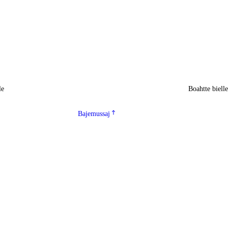
le
Boahtte biell
Bajemussaj