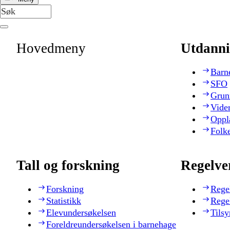
Hovedmeny
Utdanni
Barn
SFO
Grun
Vide
Oppl
Folk
Tall og forskning
Regelve
Forskning
Rege
Statistikk
Rege
Elevundersøkelsen
Tilsy
Foreldreundersøkelsen i barnehage