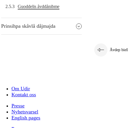
2.5.3
Guoddelis åvddånibme
Prinsihpa skåvlå dåjmajda
Åvdep biel
Om Udir
Kontakt oss
Presse
Nyhetsvarsel
English pages