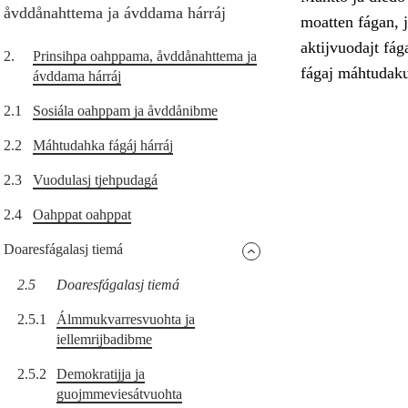
åvddånahttema ja ávddama hárráj
moatten fágan, 
aktijvuodajt fá
2.
Prinsihpa oahppama, åvddånahttema ja
fágaj máhtudakul
ávddama hárráj
2.1
Sosiála oahppam ja åvddånibme
2.2
Máhtudahka fágáj hárráj
2.3
Vuodulasj tjehpudagá
2.4
Oahppat oahppat
Doaresfágalasj tiemá
2.5
Doaresfágalasj tiemá
2.5.1
Álmmukvarresvuohta ja
iellemrijbadibme
2.5.2
Demokratijja ja
guojmmeviesátvuohta