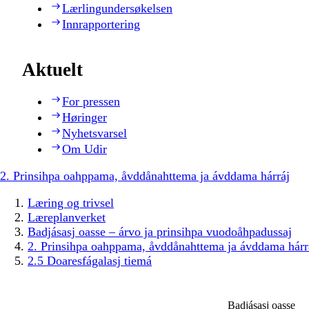
Lærlingundersøkelsen
Innrapportering
Aktuelt
For pressen
Høringer
Nyhetsvarsel
Om Udir
2. Prinsihpa oahppama, åvddånahttema ja ávddama hárráj
Læring og trivsel
Læreplanverket
Badjásasj oasse – árvo ja prinsihpa vuodoåhpadussaj
2. Prinsihpa oahppama, åvddånahttema ja ávddama hárr
2.5 Doaresfágalasj tiemá
Badjásasj oasse