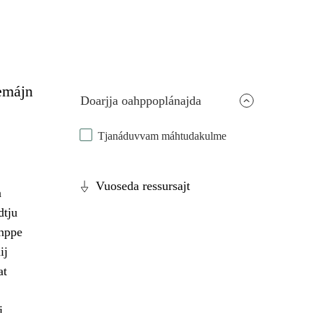
emájn
Doarjja oahppoplánajda
Tjanáduvvam máhtudakulme
Vuoseda ressursajt
a
dtju
ahppe
ij
at
i