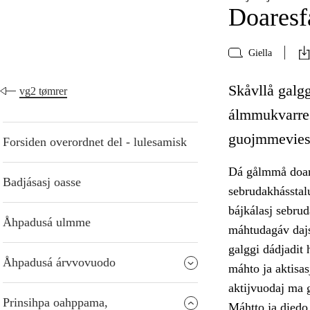
Doaresf
Giella
Skåvllå galg
vg2 tømrer
álmmukvarres
guojmmeviesá
Forsiden overordnet del - lulesamisk
Dá gålmmå doare
Badjásasj oasse
sebrudakhásstalu
bájkálasj sebrud
Åhpadusá ulmme
máhtudagáv dajs
galggi dádjadit 
Åhpadusá árvvovuodo
máhto ja aktisas
aktijvuodaj ma 
Prinsihpa oahppama,
Máhtto ja diedo 