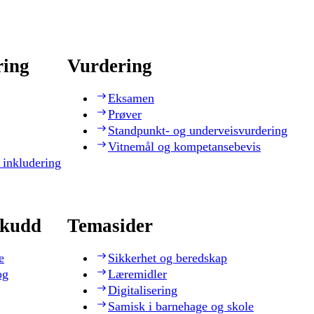
ring
Vurdering
Eksamen
Prøver
Standpunkt- og underveisvurdering
Vitnemål og kompetansebevis
 inkludering
skudd
Temasider
e
Sikkerhet og beredskap
og
Læremidler
Digitalisering
Samisk i barnehage og skole