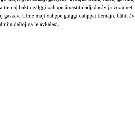
ja tiemáj baktu galggi oahppe åmastit dádjadusáv ja vuojnnet
gaj gaskav. Ulme majt oahppe galggi oahppat tiemájn, båhti å
mijn dalloj gå le ávkálasj.