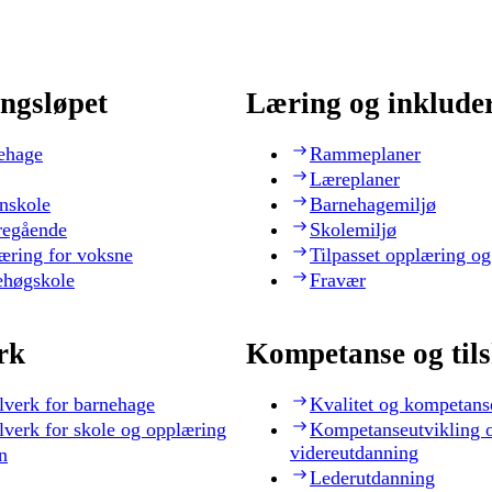
ngsløpet
Læring og inklude
ehage
Rammeplaner
Læreplaner
nskole
Barnehagemiljø
regående
Skolemiljø
æring for voksne
Tilpasset opplæring og
ehøgskole
Fravær
rk
Kompetanse og til
lverk for barnehage
Kvalitet og kompetans
lverk for skole og opplæring
Kompetanseutvikling 
videreutdanning
n
Lederutdanning