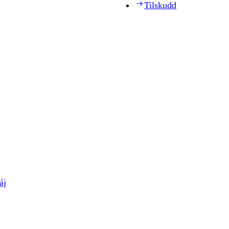
Tilskudd
áj