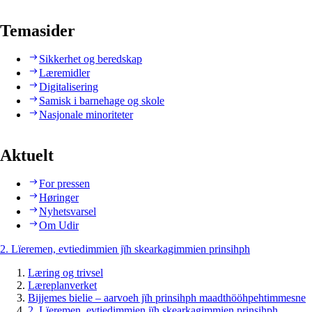
Temasider
Sikkerhet og beredskap
Læremidler
Digitalisering
Samisk i barnehage og skole
Nasjonale minoriteter
Aktuelt
For pressen
Høringer
Nyhetsvarsel
Om Udir
2. Lïeremen, evtiedimmien jïh skearkagimmien prinsihph
Læring og trivsel
Læreplanverket
Bijjemes bielie – aarvoeh jïh prinsihph maadthööhpehtimmesne
2. Lïeremen, evtiedimmien jïh skearkagimmien prinsihph