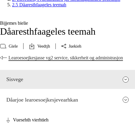
2.5 Dåaresthfaageles teemah
Bijjemes bielie
Dåaresthfaageles teemah
Gïele
Veedtjh
Juekieh
Learoesoejkesjasse vg2 service, sikkerheit og administrasjon
Sisvege
Dåarjoe learoesoejkesjevearhkan
Vuesehth vierhtieh