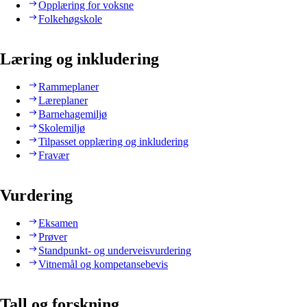
Opplæring for voksne
Folkehøgskole
Læring og inkludering
Rammeplaner
Læreplaner
Barnehagemiljø
Skolemiljø
Tilpasset opplæring og inkludering
Fravær
Vurdering
Eksamen
Prøver
Standpunkt- og underveisvurdering
Vitnemål og kompetansebevis
Tall og forskning