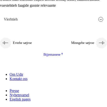
vuesiehtieh faagide gusnie relevaante
2.5.3
Monnehke evtiedimmie
Vierhtieh
Evtebe sæjroe
Minngebe sæjroe
Bijjemassese
Om Udir
Kontakt oss
Presse
Nyhetsvarsel
English pages