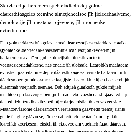
Skuvle edtja lïeremem sjïehteladtedh dej golme
dåaresthfaageles teemine almetjehealsoe jïh jieledehaalveme,
demokratije jïh meatanårrojevoete, jïh monnehke
evtiedimmie.
Dah golme dåaresthfaageles teemah learoesoejkesjevierhkesne aalka
2.
Lïeremen, evtiedimmien jïh skearkagimmien prinsihph
sjyöhtehke siebriedahkehaestieminie mah eadtjohkevoetem jïh
2.1
Sosijaale lïereme jïh evtiedimmie
barkoem kreava fïere guhte almetjistie jïh ektievoeteste
voengesiebriedahkesne, nasjonaale jïh globaale. Learohkh maahtoem
2.2
Maahtoe faagine
evtiedieh gaaredamme dejtie dåaresthfaageles teemide barkoen tjïrrh
2.3
Vihkeles tjiehpiesvoeth
dåeriesmoerigujmie ovmessie faagijste. Learohkh edtjieh haestemh jïh
dilemmah vuejnedh teemine. Dah edtjieh guarkedh guktie mijjieh
2.4
Lïeredh lïeredh
maahtoen jïh laavenjostoen tjïrrh maehtebe vaestiedassh gaavnedh, jïh
Dåaresthfaageles teemah
dah edtjieh lïeredh ektievoeti bïjre darjoemistie jïh konsekvenside.
Maahtoevåarome dåeriesmoeri vaestiedassh gaavnedh teemaj sisnie
2.5
Dåaresthfaageles teemah
gellie faagine gååvnese, jïh teemah edtjieh meatan årrodh guktie
2.5.1
Almetjehealsoe jïh jieledehaalveme
learohkh goerkesem jeksieh jïh ektievoetem vuejnieh faagi dåaresth.
Ulmieh mah learohkh edtjieh lïeredh teemaj sisnie, maahtoeulmine
2.5.2
Demokratije jïh meatanårrojevoete