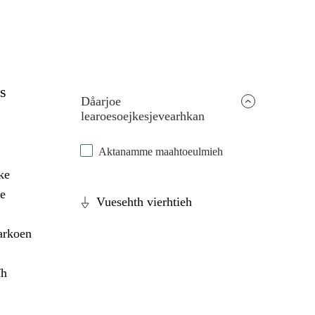
s
Dåarjoe
learoesoejkesjevearhkan
Aktanamme maahtoeulmieh
ke
e
Vuesehth vierhtieh
arkoen
ïh