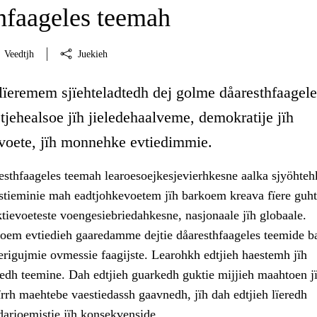
hfaageles teemah
Veedtjh
Juekieh
 lïeremem sjïehteladtedh dej golme dåaresthfaagele
jehealsoe jïh jieledehaalveme, demokratije jïh
voete, jïh monnehke evtiedimmie.
sthfaageles teemah learoesoejkesjevierhkesne aalka sjyöhteh
stieminie mah eadtjohkevoetem jïh barkoem kreava fïere guht
ektievoeteste voengesiebriedahkesne, nasjonaale jïh globaale.
em evtiedieh gaaredamme dejtie dåaresthfaageles teemide b
erigujmie ovmessie faagijste. Learohkh edtjieh haestemh jïh
dh teemine. Dah edtjieh guarkedh guktie mijjieh maahtoen j
ïrrh maehtebe vaestiedassh gaavnedh, jïh dah edtjieh lïeredh
 darjoemistie jïh konsekvenside.