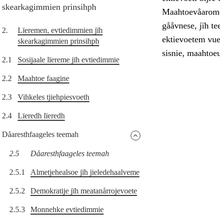
skearkagimmien prinsihph
Maahtoevåarome 
gååvnese, jïh t
2.
Lïeremen, evtiedimmien jïh
ektievoetem vue
skearkagimmien prinsihph
sisnie, maahtoe
2.1
Sosijaale lïereme jïh evtiedimmie
2.2
Maahtoe faagine
2.3
Vihkeles tjiehpiesvoeth
2.4
Lïeredh lïeredh
Dåaresthfaageles teemah
2.5
Dåaresthfaageles teemah
2.5.1
Almetjehealsoe jïh jieledehaalveme
2.5.2
Demokratije jïh meatanårrojevoete
2.5.3
Monnehke evtiedimmie