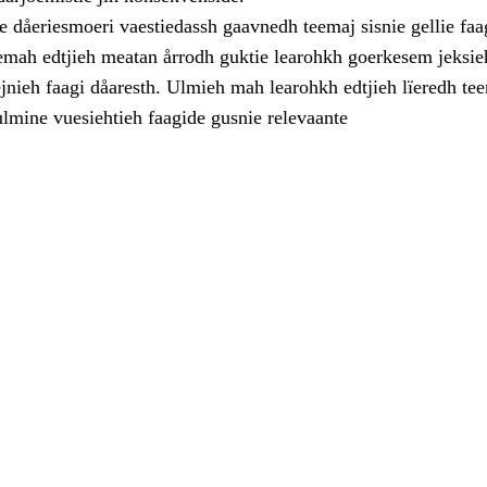
dåeriesmoeri vaestiedassh gaavnedh teemaj sisnie gellie faa
eemah edtjieh meatan årrodh guktie learohkh goerkesem jeksieh
jnieh faagi dåaresth. Ulmieh mah learohkh edtjieh lïeredh te
ulmine vuesiehtieh faagide gusnie relevaante