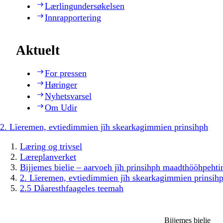
Lærlingundersøkelsen
Innrapportering
Aktuelt
For pressen
Høringer
Nyhetsvarsel
Om Udir
2. Lïeremen, evtiedimmien jïh skearkagimmien prinsihph
Læring og trivsel
Læreplanverket
Bijjemes bielie – aarvoeh jïh prinsihph maadthööhpeh
2. Lïeremen, evtiedimmien jïh skearkagimmien prinsih
2.5 Dåaresthfaageles teemah
Bijjemes bielie