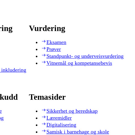
ring
Vurdering
Eksamen
Prøver
Standpunkt- og underveisvurdering
Vitnemål og kompetansebevis
 inkludering
skudd
Temasider
e
Sikkerhet og beredskap
og
Læremidler
Digitalisering
Samisk i barnehage og skole