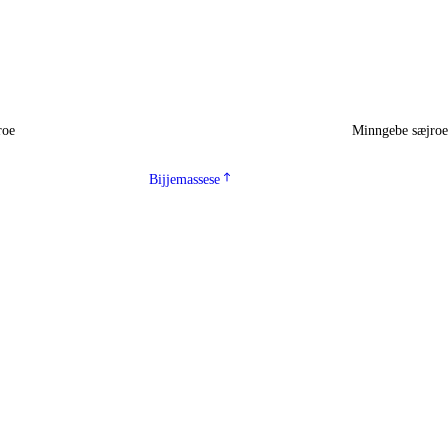
roe
Minngebe sæjro
Bijjemassese