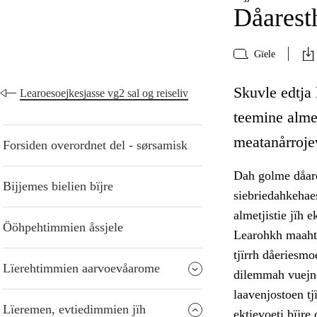
Dåarest
Gïele
Skuvle edtja
Learoesoejkesjasse vg2 sal og reiseliv
teemine almet
meatanårroje
Forsiden overordnet del - sørsamisk
Dah golme dåare
Bijjemes bielien bïjre
siebriedahkehae
almetjistie jïh 
Ööhpehtimmien åssjele
Learohkh maahto
tjïrrh dåeriesmo
Lïerehtimmien aarvoevåarome
dilemmah vuejne
laavenjostoen tj
Lïeremen, evtiedimmien jïh
ektievoeti bïjre