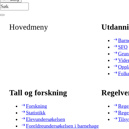
Hovedmeny
Utdanni
Barn
SFO
Grun
Vide
Oppl
Folk
Tall og forskning
Regelve
Forskning
Rege
Statistikk
Rege
Elevundersøkelsen
Tilsy
Foreldreundersøkelsen i barnehage