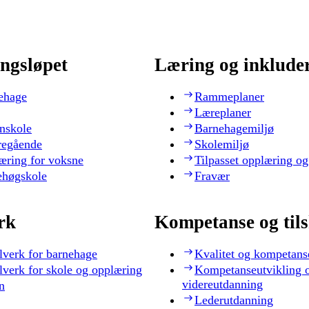
ngsløpet
Læring og inklude
ehage
Rammeplaner
Læreplaner
nskole
Barnehagemiljø
regående
Skolemiljø
æring for voksne
Tilpasset opplæring og
ehøgskole
Fravær
rk
Kompetanse og til
lverk for barnehage
Kvalitet og kompetans
lverk for skole og opplæring
Kompetanseutvikling 
videreutdanning
n
Lederutdanning