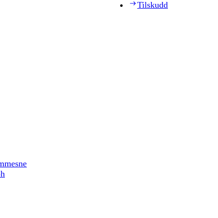
Tilskudd
timmesne
ph