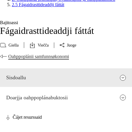
2.5 Fágaidrasttideaddji fáttát
Bajitoassi
Fágaidrasttideaddji fáttát
Giella
Viečča
Juoge
Oahppoplánii samfunnsøkonomi
Sisdoallu
Doarjja oahppoplánabuktosii
Čájet resurssaid