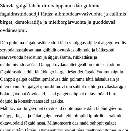
Skuvla galgá láhčit dili oahppamii dán golmma
fágaidrasttideaddji fáttás: álbmotdearvvašvuohta ja eallimis
birget, demokratiija ja mielborgárvuohta ja guoddevaš
ovdáneapmi.
Dán golmma fágaidrasttideaddji fáttá vuolggasadji leat áigeguovdilis
2.
Oahppama prinsihpat, ovdáneapmi ja oahppahábmen
servodathástalusat mat gáibidit ovttaskas olbmuid ja báikegotti
2.1
Sosiála oahppan ja ovdáneapmi
searvevuođa beroštumi ja áŋgiruššama, riikkadásis ja
máilmmiviidosaččat. Oahppit ovdánahttet gealbbu mii lea čadnon
2.2
Gealbu fágain
fágaidrasttideaddji fáttáide go barget iešguđet fágaid čuolmmaiguin.
2.3
Vuođđogálggat
Oahppit galget oažžut ipmárdusa dán golmma fáttá hástalusain ja
dilemmain. Sii galget ipmirdit movt mii sáhttit máhtu ja ovttasbarggu
2.4
Oahppat oahppat
bokte gávdnat čovdosiid, ja sii galget oahppat oktavuođaid birra
Fágaidrasttideaddji fáttát
daguid ja konsekveanssaid gaskka.
Máhttovuođđu gávdnat čovdosiid čuolmmaide dáin fáttáin gávdno
2.5
Fágaidrasttideaddji fáttát
máŋgga fágas, ja fáttát galget veahkehit ohppiid ipmirdit ja oaidnit
2.5.1
Álbmotdearvvašvuohta ja eallimis birget
oktavuođaid fágaid rastá. Mihttomearit das maid oahppit galget
oahppat dáin fáttáin, albmanahttojuvvojit fága gealbomihttomeriin gos
2.5.2
Demokratiija ja mielborgárvuohta