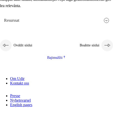
lea relevánta.
2.5.3
Guoddevaš ovdáneapmi
Resurssat
Ovddit siidui
Boahtte siidui
Bajimužžii
Om Udir
Kontakt oss
Presse
Nyhetsvarsel
English pages