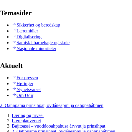
Temasider
Sikkerhet og beredskap
Læremidler
Digitalisering
Samisk i barnehage og skole
Nasjonale minoriteter
Aktuelt
For pressen
Høringer
Nyhetsvarsel
Om Udir
2. Oahppama prinsihpat, ovdáneapmi ja oahppahábmen
Læring og trivsel
Læreplanverket
Bajitoassi – vuođđooahpahusa árvvut ja prinsihpat
2. Oahppama prinsihpat, ovdáneapmi ja oahppahábmen