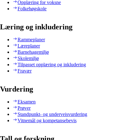
Opplæring for voksne
Folkehøgskole
Læring og inkludering
Rammeplaner
Læreplaner
Barnehagemiljø
Skolemiljø
Tilpasset opplæring og inkludering
Fravær
Vurdering
Eksamen
Prøver
Standpunkt- og underveisvurdering
Vitnemål og kompetansebevis
Tall og forskning