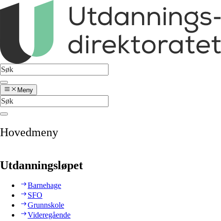
Meny
Hovedmeny
Utdanningsløpet
Barnehage
SFO
Grunnskole
Videregående