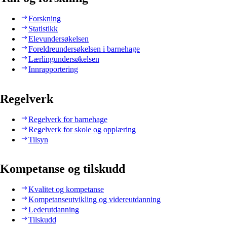
Forskning
Statistikk
Elevundersøkelsen
Foreldreundersøkelsen i barnehage
Lærlingundersøkelsen
Innrapportering
Regelverk
Regelverk for barnehage
Regelverk for skole og opplæring
Tilsyn
Kompetanse og tilskudd
Kvalitet og kompetanse
Kompetanseutvikling og videreutdanning
Lederutdanning
Tilskudd