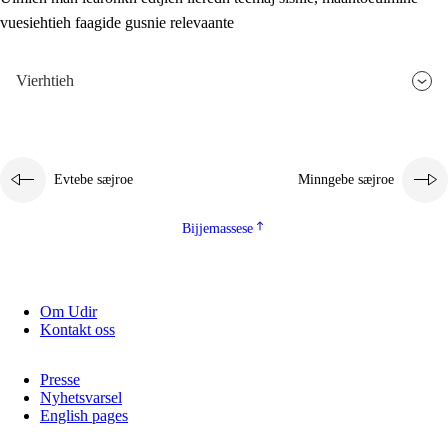
vuesiehtieh faagide gusnie relevaante
2.5.3
Monnehke evtiedimmie
Vierhtieh
Evtebe sæjroe
Minngebe sæjroe
Bijjemassese
Om Udir
Kontakt oss
Presse
Nyhetsvarsel
English pages