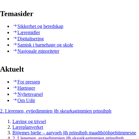
Temasider
Sikkerhet og beredskap
Læremidler
Digitalisering
Samisk i barnehage og skole
Nasjonale minoriteter
Aktuelt
For pressen
Høringer
Nyhetsvarsel
Om Udir
2. Lïeremen, evtiedimmien jïh skearkagimmien prinsihph
Læring og trivsel
Læreplanverket
Bijjemes bielie – aarvoeh jïh prinsihph maadthööhpehtimmesne
2. Lïeremen, evtiedimmien jïh skearkagimmien prinsihph