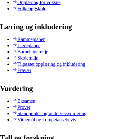
Opplæring for voksne
Folkehøgskole
Læring og inkludering
Rammeplaner
Læreplaner
Barnehagemiljø
Skolemiljø
Tilpasset opplæring og inkludering
Fravær
Vurdering
Eksamen
Prøver
Standpunkt- og underveisvurdering
Vitnemål og kompetansebevis
Tall og forskning