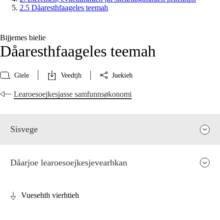
2.5 Dåaresthfaageles teemah
Bijjemes bielie
Dåaresthfaageles teemah
Gïele
Veedtjh
Juekieh
Learoesoejkesjasse samfunnsøkonomi
Sisvege
Dåarjoe learoesoejkesjevearhkan
Vuesehth vierhtieh