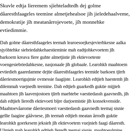
Skuvle edtja lïeremem sjïehteladtedh dej golme
dåaresthfaageles teemine almetjehealsoe jïh jieledehaalveme,
demokratije jïh meatanårrojevoete, jïh monnehke
evtiedimmie.
Dah golme dåaresthfaageles teemah learoesoejkesjevierhkesne aalka
2.
Lïeremen, evtiedimmien jïh skearkagimmien prinsihph
sjyöhtehke siebriedahkehaestieminie mah eadtjohkevoetem jïh
2.1
Sosijaale lïereme jïh evtiedimmie
barkoem kreava fïere guhte almetjistie jïh ektievoeteste
voengesiebriedahkesne, nasjonaale jïh globaale. Learohkh maahtoem
2.2
Maahtoe faagine
evtiedieh gaaredamme dejtie dåaresthfaageles teemide barkoen tjïrrh
2.3
Vihkeles tjiehpiesvoeth
dåeriesmoerigujmie ovmessie faagijste. Learohkh edtjieh haestemh jïh
dilemmah vuejnedh teemine. Dah edtjieh guarkedh guktie mijjieh
2.4
Lïeredh lïeredh
maahtoen jïh laavenjostoen tjïrrh maehtebe vaestiedassh gaavnedh, jïh
Dåaresthfaageles teemah
dah edtjieh lïeredh ektievoeti bïjre darjoemistie jïh konsekvenside.
Maahtoevåarome dåeriesmoeri vaestiedassh gaavnedh teemaj sisnie
2.5
Dåaresthfaageles teemah
gellie faagine gååvnese, jïh teemah edtjieh meatan årrodh guktie
2.5.1
Almetjehealsoe jïh jieledehaalveme
learohkh goerkesem jeksieh jïh ektievoetem vuejnieh faagi dåaresth.
Ulmieh mah learohkh edtjieh lïeredh teemaj sisnie, maahtoeulmine
2.5.2
Demokratije jïh meatanårrojevoete