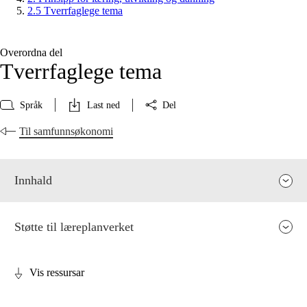
2.5 Tverrfaglege tema
Overordna del
Tverrfaglege tema
Språk
Last ned
Del
Til samfunnsøkonomi
Innhald
Støtte til læreplanverket
Vis ressursar