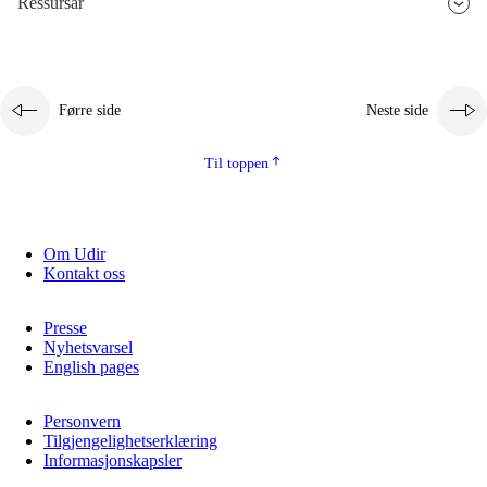
Ressursar
2.5.3
Berekraftig utvikling
Førre side
Neste side
Til toppen
Om Udir
Kontakt oss
Presse
Nyhetsvarsel
English pages
Personvern
Tilgjengelighetserklæring
Informasjonskapsler