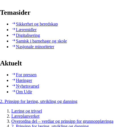
Temasider
Sikkerhet og beredskap
Læremidler
Digitalisering
Samisk i barnehage og skole
Nasjonale minoriteter
Aktuelt
For pressen
Høringer
Nyhetsvarsel
Om Udir
2. Prinsipp for læring, utvikling og danning
Læring og trivsel
Læreplanverket
Overordna del – verdiar og prinsipp for grunnopplæringa
2. Prinsipp for læring, utvikling og danning