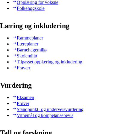
Opplæring for voksne
Folkehøgskole
Læring og inkludering
Rammeplaner
Læreplaner
Barnehagemiljø
Skolemiljø
Tilpasset opplæring og inkludering
Fravær
Vurdering
Eksamen
Prøver
Standpunkt- og underveisvurdering
Vitnemål og kompetansebevis
Tall og forskning