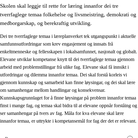
Skolen skal leggje til rette for læring innanfor dei tre
tverrfaglege temaa folkehelse og livsmeistring, demokrati og
medborgarskap, og berekraftig utvikling.
Dei tre tverrfaglege temaa i læreplanverket tek utgangspunkt i aktuelle
samfunnsutfordringar som krev engasjement og innsats frå
2.
Prinsipp for læring, utvikling og danning
enkeltmenneske og fellesskapen i lokalsamfunnet, nasjonalt og globalt.
2.1
Sosial læring og utvikling
Elevane utviklar kompetanse knytt til dei tverrfaglege temaa gjennom
arbeid med problemstillingar frå ulike fag. Elevane skal få innsikt i
2.2
Kompetanse i faga
utfordringar og dilemma innanfor temaa. Dei skal forstå korleis vi
2.3
Grunnleggjande ferdigheiter
gjennom kunnskap og samarbeid kan finne løysingar, og dei skal lære
om samanhengar mellom handlingar og konsekvensar.
2.4
Å lære å lære
Kunnskapsgrunnlaget for å finne løysingar på problem innanfor temaa
Tverrfaglege tema
finst i mange fag, og temaa skal bidra til at elevane oppnår forståing og
ser samanhengar på tvers av fag. Måla for kva elevane skal lære
2.5
Tverrfaglege tema
innanfor temaa, er uttrykte i kompetansemål for fag der det er relevant.
2.5.1
Folkehelse og livsmeistring
2.5.2
Demokrati og medborgarskap