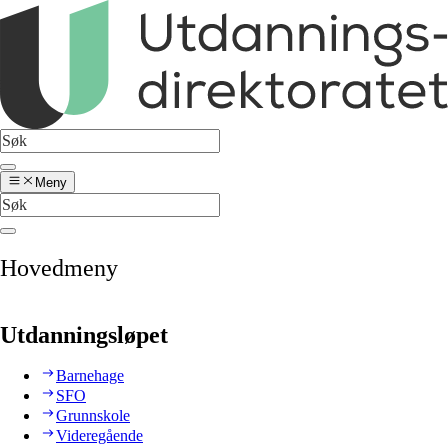
Meny
Hovedmeny
Utdanningsløpet
Barnehage
SFO
Grunnskole
Videregående