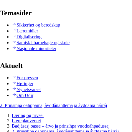
Temasider
Sikkerhet og beredskap
Læremidler
Digitalisering
Samisk i barnehage og skole
Nasjonale minoriteter
Aktuelt
For pressen
Høringer
Nyhetsvarsel
Om Udir
2. Prinsihpa oahppama, åvddånahttema ja ávddama hárráj
Læring og trivsel
Læreplanverket
Badjásasj oasse – árvo ja prinsihpa vuodoåhpadussaj
2. Prinsihpa oahppama, åvddånahttema ja ávddama hárráj