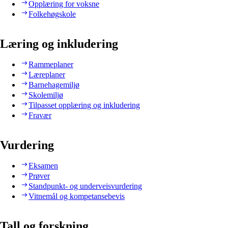
Opplæring for voksne
Folkehøgskole
Læring og inkludering
Rammeplaner
Læreplaner
Barnehagemiljø
Skolemiljø
Tilpasset opplæring og inkludering
Fravær
Vurdering
Eksamen
Prøver
Standpunkt- og underveisvurdering
Vitnemål og kompetansebevis
Tall og forskning