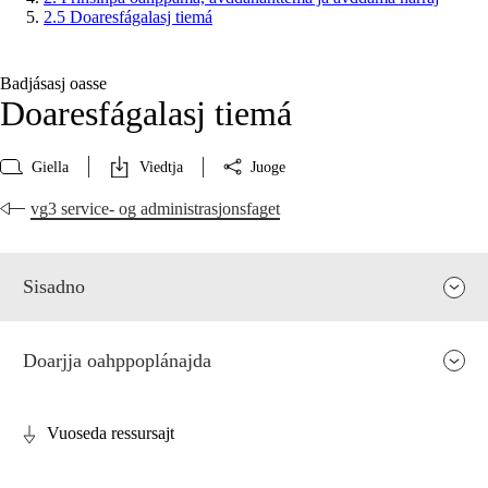
2.5 Doaresfágalasj tiemá
Badjásasj oasse
Doaresfágalasj tiemá
Giella
Viedtja
Juoge
vg3 service- og administrasjonsfaget
Sisadno
Doarjja oahppoplánajda
Vuoseda ressursajt