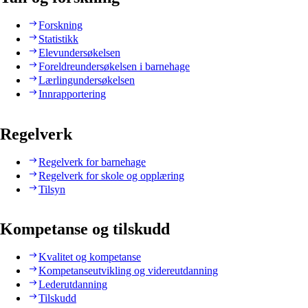
Forskning
Statistikk
Elevundersøkelsen
Foreldreundersøkelsen i barnehage
Lærlingundersøkelsen
Innrapportering
Regelverk
Regelverk for barnehage
Regelverk for skole og opplæring
Tilsyn
Kompetanse og tilskudd
Kvalitet og kompetanse
Kompetanseutvikling og videreutdanning
Lederutdanning
Tilskudd