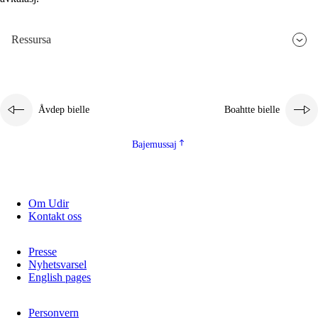
2.5.3
Guoddelis åvddånibme
Ressursa
Åvdep bielle
Boahtte bielle
Bajemussaj
Om Udir
Kontakt oss
Presse
Nyhetsvarsel
English pages
Personvern