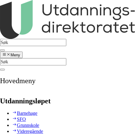
Meny
Hovedmeny
Utdanningsløpet
Barnehage
SFO
Grunnskole
Videregående