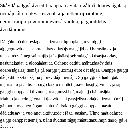
Skåvllå galggá åvdedit oahppamav dan gålmå doaresfágalasj
tiemájn álmmukvarresvuohta ja iellemrijbadibme,
demokratijja ja guojmmeviesátvuohta, ja guoddelis
åvddånibme.
Dá gålmmå doaresfágalasj tiemá oahppoplánajn vuolggi
2.
Prinsihpa oahppama, åvddånahttema ja ávddama hárráj
ájggeguovddelis sebrudakhásstalusájs ma gájbbedi berustimev ja
2.1
Sosiála oahppam ja åvddånibme
ratjástimev ájnegisalmatjijs ja bájkálasj sebrudagá aktisasjvuodas,
nasjunálattjat ja globálalattjat. Oahppe oadtju máhtudagáv dajs
2.2
Máhtudahka fágáj hárráj
doaresfágalasj tiemájs gå barggi tjuolmaj duot dát fágas. Oahppe galggi
2.3
Vuodulasj tjehpudagá
dádjadit hásstalusájt ja juorev dájn tiemájn. Sij galggi dádjadit gåktu
mij máhto ja aktisasjbargo baktu máhttet tjoavddusijt gávnnat, ja sij
2.4
Oahppat oahppat
galggi oahppat aktijvuodaj ma guosski dåjmajda ja båhtusijda.
Doaresfágalasj tiemá
Máhtto ja diedo gávnatjit tjoavddusijt gássjelisvuodajda tiemáj hárráj
gávnnuji moatten fágan, ja tiemáj baktu galggi oahppe åmastit
2.5
Doaresfágalasj tiemá
dádjadusáv ja vuojnnet aktijvuodajt fágaj gaskav. Ulme majt oahppe
2.5.1
Álmmukvarresvuohta ja iellemrijbadibme
galggi oahppat tiemájn, båhti åvddån fágaj máhtudakulmijn dalloj gå le
ávkálasj.
2.5.2
Demokratijja ja guojmmeviesátvuohta