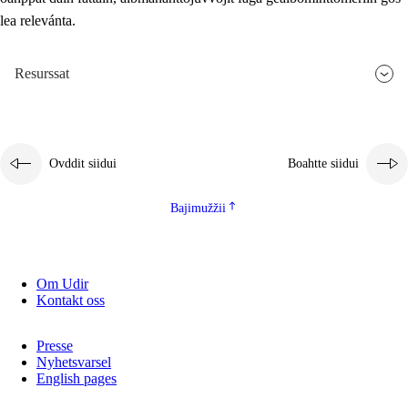
lea relevánta.
2.5.3
Guoddevaš ovdáneapmi
Resurssat
Ovddit siidui
Boahtte siidui
Bajimužžii
Om Udir
Kontakt oss
Presse
Nyhetsvarsel
English pages