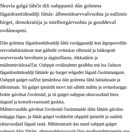
Skuvla galgá láhčit dili oahppamii dán golmma
fágaidrasttideaddji fáttás: álbmotdearvvašvuohta ja eallimis
birget, demokratiija ja mielborgárvuohta ja guoddevaš
ovdáneapmi.
Dán golmma fágaidrasttideaddji fáttá vuolggasadji leat áigeguovdilis
2.
Oahppama prinsihpat, ovdáneapmi ja oahppahábmen
servodathástalusat mat gáibidit ovttaskas olbmuid ja báikegotti
2.1
Sosiála oahppan ja ovdáneapmi
searvevuođa beroštumi ja áŋgiruššama, riikkadásis ja
máilmmiviidosaččat. Oahppit ovdánahttet gealbbu mii lea čadnon
2.2
Gealbu fágain
fágaidrasttideaddji fáttáide go barget iešguđet fágaid čuolmmaiguin.
2.3
Vuođđogálggat
Oahppit galget oažžut ipmárdusa dán golmma fáttá hástalusain ja
dilemmain. Sii galget ipmirdit movt mii sáhttit máhtu ja ovttasbarggu
2.4
Oahppat oahppat
bokte gávdnat čovdosiid, ja sii galget oahppat oktavuođaid birra
Fágaidrasttideaddji fáttát
daguid ja konsekveanssaid gaskka.
Máhttovuođđu gávdnat čovdosiid čuolmmaide dáin fáttáin gávdno
2.5
Fágaidrasttideaddji fáttát
máŋgga fágas, ja fáttát galget veahkehit ohppiid ipmirdit ja oaidnit
2.5.1
Álbmotdearvvašvuohta ja eallimis birget
oktavuođaid fágaid rastá. Mihttomearit das maid oahppit galget
oahppat dáin fáttáin, albmanahttojuvvojit fága gealbomihttomeriin gos
2.5.2
Demokratiija ja mielborgárvuohta