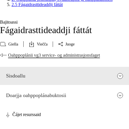
2.5 Fágaidrasttideaddji fáttát
Bajitoassi
Fágaidrasttideaddji fáttát
Giella
Viečča
Juoge
Oahppoplánii vg3 service- og administrasjonsfaget
Sisdoallu
Doarjja oahppoplánabuktosii
Čájet resurssaid