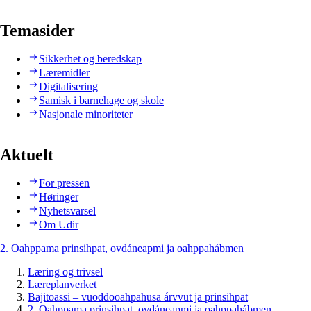
Temasider
Sikkerhet og beredskap
Læremidler
Digitalisering
Samisk i barnehage og skole
Nasjonale minoriteter
Aktuelt
For pressen
Høringer
Nyhetsvarsel
Om Udir
2. Oahppama prinsihpat, ovdáneapmi ja oahppahábmen
Læring og trivsel
Læreplanverket
Bajitoassi – vuođđooahpahusa árvvut ja prinsihpat
2. Oahppama prinsihpat, ovdáneapmi ja oahppahábmen