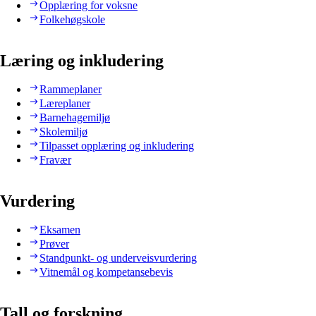
Opplæring for voksne
Folkehøgskole
Læring og inkludering
Rammeplaner
Læreplaner
Barnehagemiljø
Skolemiljø
Tilpasset opplæring og inkludering
Fravær
Vurdering
Eksamen
Prøver
Standpunkt- og underveisvurdering
Vitnemål og kompetansebevis
Tall og forskning