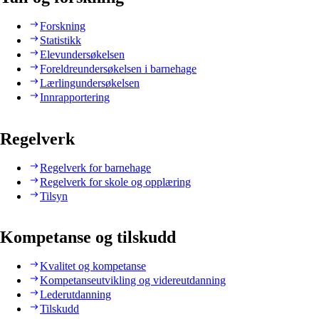
Forskning
Statistikk
Elevundersøkelsen
Foreldreundersøkelsen i barnehage
Lærlingundersøkelsen
Innrapportering
Regelverk
Regelverk for barnehage
Regelverk for skole og opplæring
Tilsyn
Kompetanse og tilskudd
Kvalitet og kompetanse
Kompetanseutvikling og videreutdanning
Lederutdanning
Tilskudd