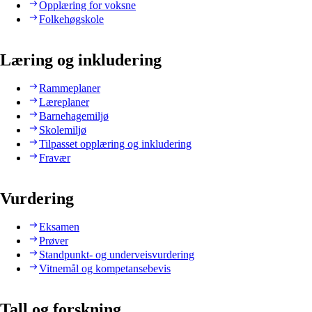
Opplæring for voksne
Folkehøgskole
Læring og inkludering
Rammeplaner
Læreplaner
Barnehagemiljø
Skolemiljø
Tilpasset opplæring og inkludering
Fravær
Vurdering
Eksamen
Prøver
Standpunkt- og underveisvurdering
Vitnemål og kompetansebevis
Tall og forskning