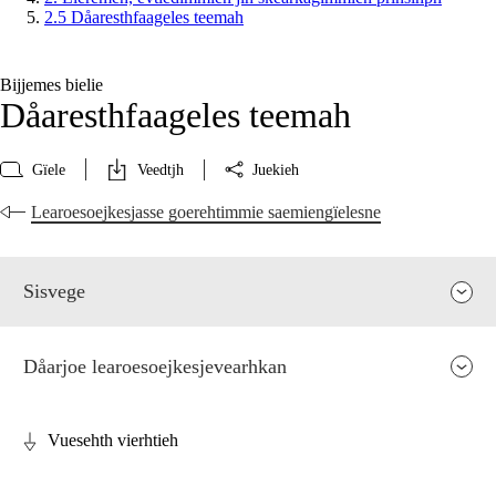
2.5 Dåaresthfaageles teemah
Bijjemes bielie
Dåaresthfaageles teemah
Gïele
Veedtjh
Juekieh
Learoesoejkesjasse goerehtimmie saemiengïelesne
Sisvege
Dåarjoe learoesoejkesjevearhkan
Vuesehth vierhtieh