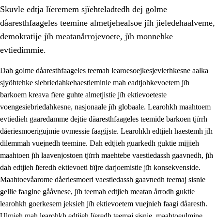
Skuvle edtja lïeremem sjïehteladtedh dej golme
dåaresthfaageles teemine almetjehealsoe jïh jieledehaalveme,
demokratije jïh meatanårrojevoete, jïh monnehke
evtiedimmie.
Dah golme dåaresthfaageles teemah learoesoejkesjevierhkesne aalka
2.
Lïeremen, evtiedimmien jïh skearkagimmien prinsihph
sjyöhtehke siebriedahkehaestieminie mah eadtjohkevoetem jïh
2.1
Sosijaale lïereme jïh evtiedimmie
barkoem kreava fïere guhte almetjistie jïh ektievoeteste
voengesiebriedahkesne, nasjonaale jïh globaale. Learohkh maahtoem
2.2
Maahtoe faagine
evtiedieh gaaredamme dejtie dåaresthfaageles teemide barkoen tjïrrh
2.3
Vihkeles tjiehpiesvoeth
dåeriesmoerigujmie ovmessie faagijste. Learohkh edtjieh haestemh jïh
dilemmah vuejnedh teemine. Dah edtjieh guarkedh guktie mijjieh
2.4
Lïeredh lïeredh
maahtoen jïh laavenjostoen tjïrrh maehtebe vaestiedassh gaavnedh, jïh
Dåaresthfaageles teemah
dah edtjieh lïeredh ektievoeti bïjre darjoemistie jïh konsekvenside.
Maahtoevåarome dåeriesmoeri vaestiedassh gaavnedh teemaj sisnie
2.5
Dåaresthfaageles teemah
gellie faagine gååvnese, jïh teemah edtjieh meatan årrodh guktie
2.5.1
Almetjehealsoe jïh jieledehaalveme
learohkh goerkesem jeksieh jïh ektievoetem vuejnieh faagi dåaresth.
Ulmieh mah learohkh edtjieh lïeredh teemaj sisnie, maahtoeulmine
2.5.2
Demokratije jïh meatanårrojevoete