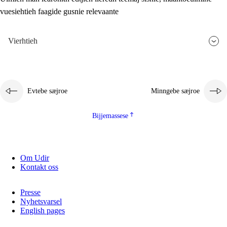
vuesiehtieh faagide gusnie relevaante
2.5.3
Monnehke evtiedimmie
Vierhtieh
Evtebe sæjroe
Minngebe sæjroe
Bijjemassese
Om Udir
Kontakt oss
Presse
Nyhetsvarsel
English pages