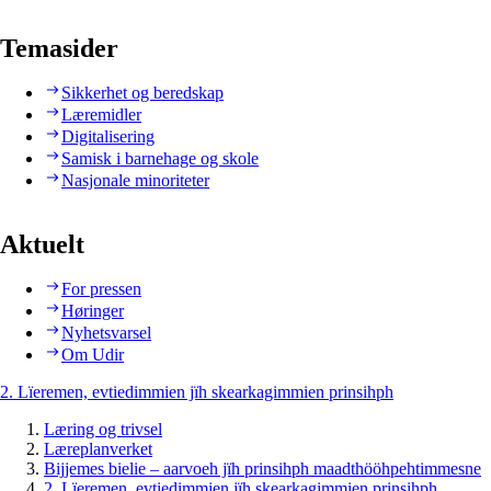
Temasider
Sikkerhet og beredskap
Læremidler
Digitalisering
Samisk i barnehage og skole
Nasjonale minoriteter
Aktuelt
For pressen
Høringer
Nyhetsvarsel
Om Udir
2. Lïeremen, evtiedimmien jïh skearkagimmien prinsihph
Læring og trivsel
Læreplanverket
Bijjemes bielie – aarvoeh jïh prinsihph maadthööhpehtimmesne
2. Lïeremen, evtiedimmien jïh skearkagimmien prinsihph