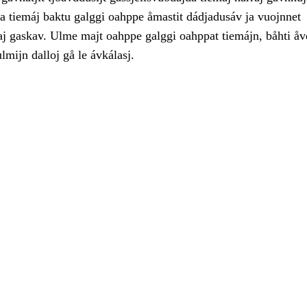
ja tiemáj baktu galggi oahppe åmastit dádjadusáv ja vuojnnet
gaj gaskav. Ulme majt oahppe galggi oahppat tiemájn, båhti å
mijn dalloj gå le ávkálasj.