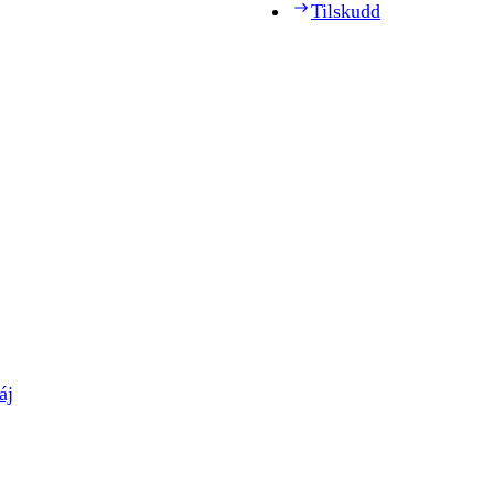
Tilskudd
áj