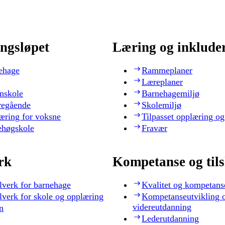
ngsløpet
Læring og inklude
ehage
Rammeplaner
Læreplaner
nskole
Barnehagemiljø
regående
Skolemiljø
æring for voksne
Tilpasset opplæring og
ehøgskole
Fravær
rk
Kompetanse og til
lverk for barnehage
Kvalitet og kompetans
lverk for skole og opplæring
Kompetanseutvikling 
videreutdanning
n
Lederutdanning