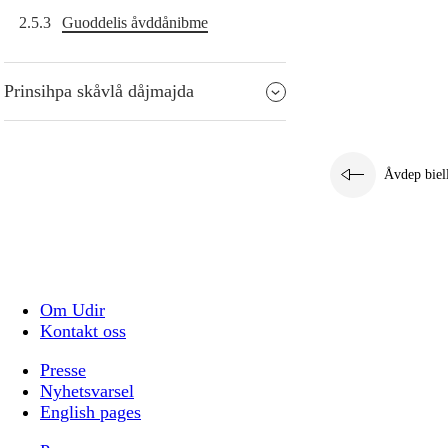
2.5.3
Guoddelis åvddånibme
Prinsihpa skåvlå dåjmajda
Åvdep biel
Om Udir
Kontakt oss
Presse
Nyhetsvarsel
English pages