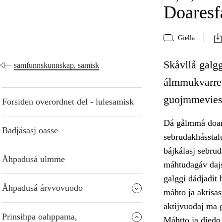
Doaresf
Giella
Skåvllå galg
samfunnskunnskap, samisk
álmmukvarres
guojmmeviesá
Forsiden overordnet del - lulesamisk
Dá gålmmå doare
Badjásasj oasse
sebrudakhásstalu
bájkálasj sebrud
Åhpadusá ulmme
máhtudagáv dajs
galggi dádjadit 
Åhpadusá árvvovuodo
máhto ja aktisas
aktijvuodaj ma 
Prinsihpa oahppama,
Máhtto ja diedo 