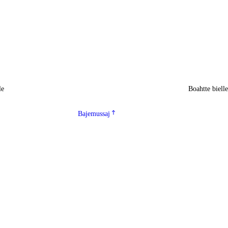
le
Boahtte biell
Bajemussaj