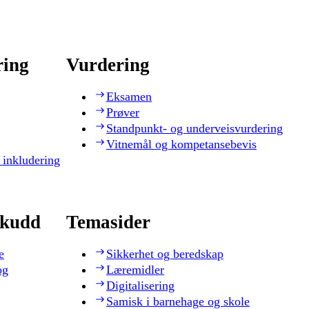
ring
Vurdering
Eksamen
Prøver
Standpunkt- og underveisvurdering
Vitnemål og kompetansebevis
 inkludering
skudd
Temasider
e
Sikkerhet og beredskap
og
Læremidler
Digitalisering
Samisk i barnehage og skole