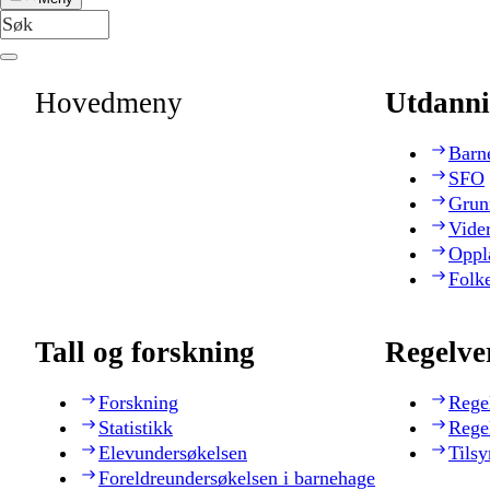
Hovedmeny
Utdanni
Barn
SFO
Grun
Vide
Oppl
Folk
Tall og forskning
Regelve
Forskning
Rege
Statistikk
Rege
Elevundersøkelsen
Tilsy
Foreldreundersøkelsen i barnehage