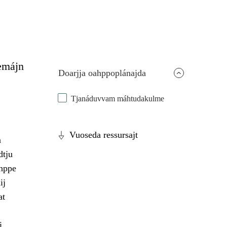
emájn
Doarjja oahppoplánajda
Tjanáduvvam máhtudakulme
Vuoseda ressursajt
a
dtju
ahppe
ij
at
i