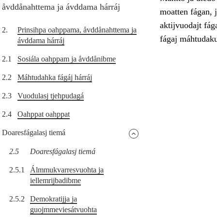
åvddånahttema ja ávddama hárráj
moatten fágan, 
aktijvuodajt fá
2.
Prinsihpa oahppama, åvddånahttema ja
fágaj máhtudakul
ávddama hárráj
2.1
Sosiála oahppam ja åvddånibme
2.2
Máhtudahka fágáj hárráj
2.3
Vuodulasj tjehpudagá
2.4
Oahppat oahppat
Doaresfágalasj tiemá
2.5
Doaresfágalasj tiemá
2.5.1
Álmmukvarresvuohta ja
iellemrijbadibme
2.5.2
Demokratijja ja
guojmmeviesátvuohta