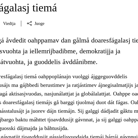
ágalasj tiemá
Viedtja
Juoge
gá åvdedit oahppamav dan gålmå doaresfágalasj ti
vuohta ja iellemrijbadibme, demokratijja ja
tvuohta, ja guoddelis åvddånibme.
sfágalasj tiemá oahppoplánajn vuolggi ájggeguovddelis
sájs ma gájbbedi berustimev ja ratjástimev ájnegisalmatjijs j
agá aktisasjvuodas, nasjunálattjat ja globálalattjat. Oahppe oa
 doaresfágalasj tiemájs gå barggi tjuolmaj duot dát fágas. O
hásstalusájt ja juorev dájn tiemájn. Sij galggi dádjadit gåktu m
jbargo baktu máhttet tjoavddusijt gávnnat, ja sij galggi oahpp
guosski dåjmajda ja båhtusijda.
gávnatjit tjoavddusijt gássjelisvuodajda tiemáj hárráj gávnnuj