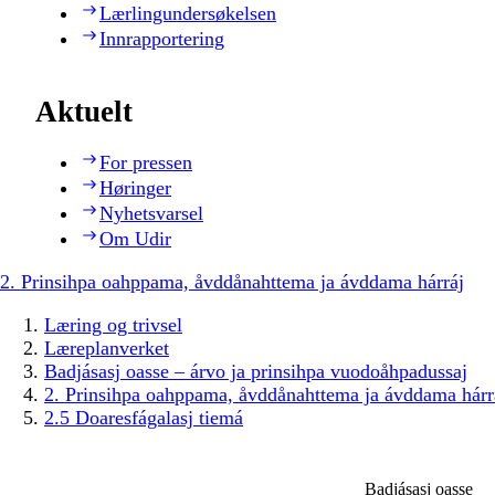
Lærlingundersøkelsen
Innrapportering
Aktuelt
For pressen
Høringer
Nyhetsvarsel
Om Udir
2. Prinsihpa oahppama, åvddånahttema ja ávddama hárráj
Læring og trivsel
Læreplanverket
Badjásasj oasse – árvo ja prinsihpa vuodoåhpadussaj
2. Prinsihpa oahppama, åvddånahttema ja ávddama hárr
2.5 Doaresfágalasj tiemá
Badjásasj oasse