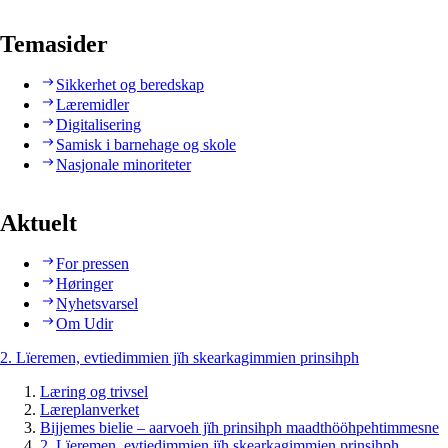
Temasider
Sikkerhet og beredskap
Læremidler
Digitalisering
Samisk i barnehage og skole
Nasjonale minoriteter
Aktuelt
For pressen
Høringer
Nyhetsvarsel
Om Udir
2. Lïeremen, evtiedimmien jïh skearkagimmien prinsihph
Læring og trivsel
Læreplanverket
Bijjemes bielie – aarvoeh jïh prinsihph maadthööhpehtimmesne
2. Lïeremen, evtiedimmien jïh skearkagimmien prinsihph