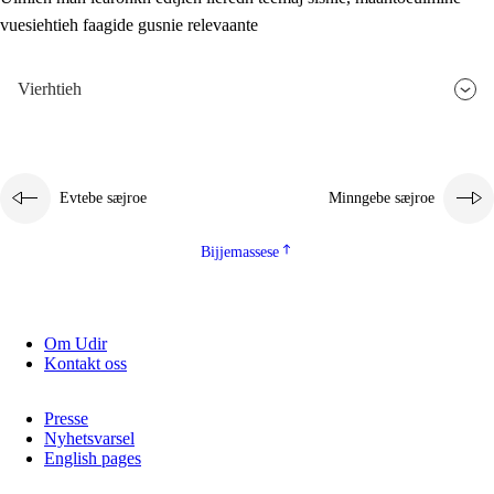
vuesiehtieh faagide gusnie relevaante
2.5.3
Monnehke evtiedimmie
Vierhtieh
Evtebe sæjroe
Minngebe sæjroe
Bijjemassese
Om Udir
Kontakt oss
Presse
Nyhetsvarsel
English pages