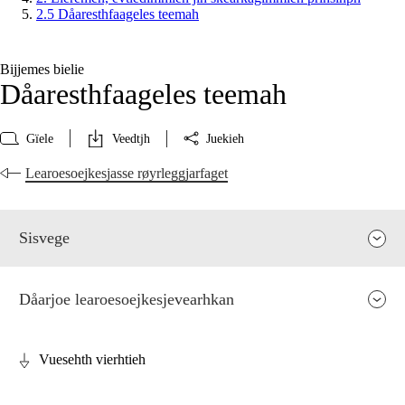
2.5 Dåaresthfaageles teemah
Bijjemes bielie
Dåaresthfaageles teemah
Gïele
Veedtjh
Juekieh
Learoesoejkesjasse røyrleggjarfaget
Sisvege
Dåarjoe learoesoejkesjevearhkan
Vuesehth vierhtieh