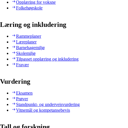
Opplæring for voksne
Folkehøgskole
Læring og inkludering
Rammeplaner
Læreplaner
Barnehagemiljø
Skolemiljø
Tilpasset opplæring og inkludering
Fravær
Vurdering
Eksamen
Prøver
Standpunkt- og underveisvurdering
Vitnemål og kompetansebevis
Tall og forskning