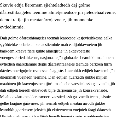
Skuvle edtja lïeremem sjïehteladtedh dej golme
dåaresthfaageles teemine almetjehealsoe jïh jieledehaalveme,
demokratije jïh meatanårrojevoete, jïh monnehke
evtiedimmie.
Dah golme dåaresthfaageles teemah learoesoejkesjevierhkesne aalka
2.
Lïeremen, evtiedimmien jïh skearkagimmien prinsihph
sjyöhtehke siebriedahkehaestieminie mah eadtjohkevoetem jïh
2.1
Sosijaale lïereme jïh evtiedimmie
barkoem kreava fïere guhte almetjistie jïh ektievoeteste
voengesiebriedahkesne, nasjonaale jïh globaale. Learohkh maahtoem
2.2
Maahtoe faagine
evtiedieh gaaredamme dejtie dåaresthfaageles teemide barkoen tjïrrh
2.3
Vihkeles tjiehpiesvoeth
dåeriesmoerigujmie ovmessie faagijste. Learohkh edtjieh haestemh jïh
dilemmah vuejnedh teemine. Dah edtjieh guarkedh guktie mijjieh
2.4
Lïeredh lïeredh
maahtoen jïh laavenjostoen tjïrrh maehtebe vaestiedassh gaavnedh, jïh
Dåaresthfaageles teemah
dah edtjieh lïeredh ektievoeti bïjre darjoemistie jïh konsekvenside.
Maahtoevåarome dåeriesmoeri vaestiedassh gaavnedh teemaj sisnie
2.5
Dåaresthfaageles teemah
gellie faagine gååvnese, jïh teemah edtjieh meatan årrodh guktie
2.5.1
Almetjehealsoe jïh jieledehaalveme
learohkh goerkesem jeksieh jïh ektievoetem vuejnieh faagi dåaresth.
Ulmieh mah learohkh edtjieh lïeredh teemaj sisnie, maahtoeulmine
2.5.2
Demokratije jïh meatanårrojevoete