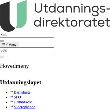
Meny
Hovedmeny
Utdanningsløpet
Barnehage
SFO
Grunnskole
Videregående