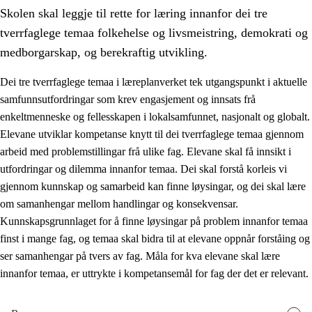
Skolen skal leggje til rette for læring innanfor dei tre
tverrfaglege temaa folkehelse og livsmeistring, demokrati og
medborgarskap, og berekraftig utvikling.
Dei tre tverrfaglege temaa i læreplanverket tek utgangspunkt i aktuelle
samfunnsutfordringar som krev engasjement og innsats frå
2.
Prinsipp for læring, utvikling og danning
enkeltmenneske og fellesskapen i lokalsamfunnet, nasjonalt og globalt.
2.1
Sosial læring og utvikling
Elevane utviklar kompetanse knytt til dei tverrfaglege temaa gjennom
arbeid med problemstillingar frå ulike fag. Elevane skal få innsikt i
2.2
Kompetanse i faga
utfordringar og dilemma innanfor temaa. Dei skal forstå korleis vi
2.3
Grunnleggjande ferdigheiter
gjennom kunnskap og samarbeid kan finne løysingar, og dei skal lære
om samanhengar mellom handlingar og konsekvensar.
2.4
Å lære å lære
Kunnskapsgrunnlaget for å finne løysingar på problem innanfor temaa
Tverrfaglege tema
finst i mange fag, og temaa skal bidra til at elevane oppnår forståing og
ser samanhengar på tvers av fag. Måla for kva elevane skal lære
2.5
Tverrfaglege tema
innanfor temaa, er uttrykte i kompetansemål for fag der det er relevant.
2.5.1
Folkehelse og livsmeistring
2.5.2
Demokrati og medborgarskap