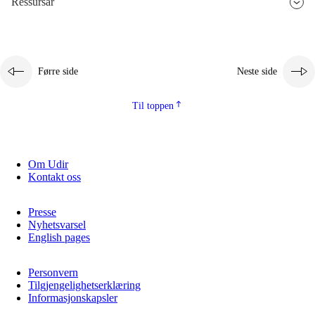
Ressursar
2.5.3
Berekraftig utvikling
Førre side
Neste side
Til toppen
Om Udir
Kontakt oss
Presse
Nyhetsvarsel
English pages
Personvern
Tilgjengelighetserklæring
Informasjonskapsler