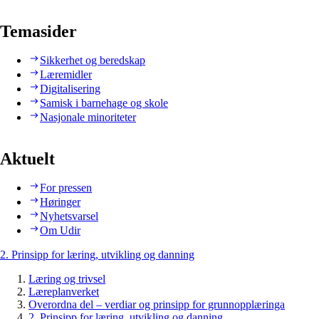
Temasider
Sikkerhet og beredskap
Læremidler
Digitalisering
Samisk i barnehage og skole
Nasjonale minoriteter
Aktuelt
For pressen
Høringer
Nyhetsvarsel
Om Udir
2. Prinsipp for læring, utvikling og danning
Læring og trivsel
Læreplanverket
Overordna del – verdiar og prinsipp for grunnopplæringa
2. Prinsipp for læring, utvikling og danning