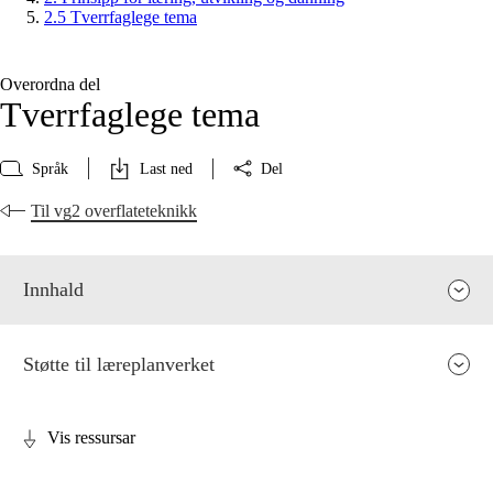
2.5 Tverrfaglege tema
Overordna del
Tverrfaglege tema
Språk
Last ned
Del
Til vg2 overflateteknikk
Innhald
Støtte til læreplanverket
Vis ressursar