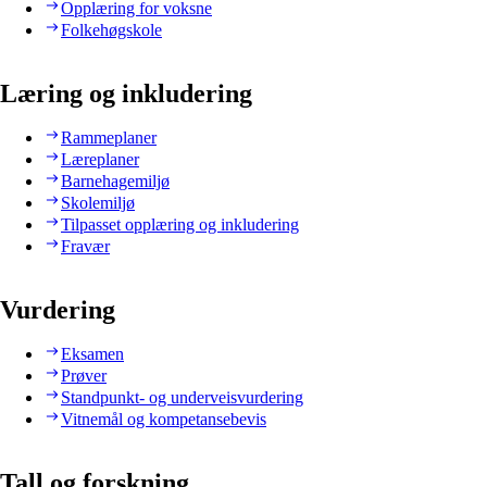
Opplæring for voksne
Folkehøgskole
Læring og inkludering
Rammeplaner
Læreplaner
Barnehagemiljø
Skolemiljø
Tilpasset opplæring og inkludering
Fravær
Vurdering
Eksamen
Prøver
Standpunkt- og underveisvurdering
Vitnemål og kompetansebevis
Tall og forskning