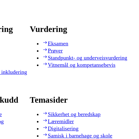
ring
Vurdering
Eksamen
Prøver
Standpunkt- og underveisvurdering
Vitnemål og kompetansebevis
 inkludering
skudd
Temasider
e
Sikkerhet og beredskap
og
Læremidler
Digitalisering
Samisk i barnehage og skole