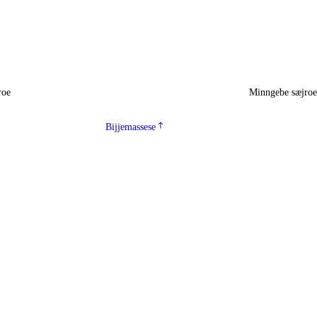
roe
Minngebe sæjro
Bijjemassese