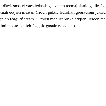
dåeriesmoeri vaestiedassh gaavnedh teemaj sisnie gellie faa
eemah edtjieh meatan årrodh guktie learohkh goerkesem jeksieh
jnieh faagi dåaresth. Ulmieh mah learohkh edtjieh lïeredh te
ulmine vuesiehtieh faagide gusnie relevaante