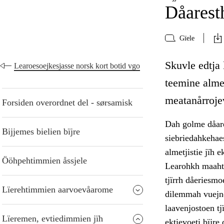
Dåarest
Gïele
Skuvle edtja
Learoesoejkesjasse norsk kort botid vgo
teemine almet
meatanårroje
Forsiden overordnet del - sørsamisk
Dah golme dåare
Bijjemes bielien bïjre
siebriedahkehae
almetjistie jïh 
Ööhpehtimmien åssjele
Learohkh maahto
tjïrrh dåeriesmo
Lïerehtimmien aarvoevåarome
dilemmah vuejne
laavenjostoen tj
Lïeremen, evtiedimmien jïh
ektievoeti bïjre