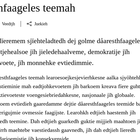
hfaageles teemah
Veedtjh
Juekieh
 lïeremem sjïehteladtedh dej golme dåaresthfaagele
jehealsoe jïh jieledehaalveme, demokratije jïh
voete, jïh monnehke evtiedimmie.
sthfaageles teemah learoesoejkesjevierhkesne aalka sjyöhteh
stieminie mah eadtjohkevoetem jïh barkoem kreava fïere guht
ektievoeteste voengesiebriedahkesne, nasjonaale jïh globaale.
em evtiedieh gaaredamme dejtie dåaresthfaageles teemide b
erigujmie ovmessie faagijste. Learohkh edtjieh haestemh jïh
dh teemine. Dah edtjieh guarkedh guktie mijjieh maahtoen j
ïrrh maehtebe vaestiedassh gaavnedh, jïh dah edtjieh lïeredh
 darjoemistie jïh konsekvenside.