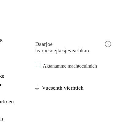
s
Dåarjoe
learoesoejkesjevearhkan
Aktanamme maahtoeulmieh
ke
e
Vuesehth vierhtieh
arkoen
ïh