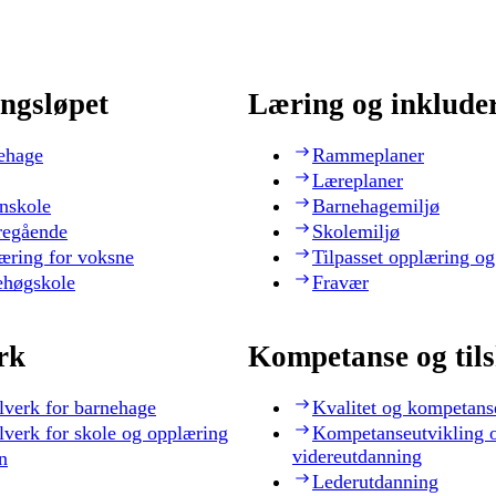
ngsløpet
Læring og inklude
ehage
Rammeplaner
Læreplaner
nskole
Barnehagemiljø
regående
Skolemiljø
æring for voksne
Tilpasset opplæring og
ehøgskole
Fravær
rk
Kompetanse og til
lverk for barnehage
Kvalitet og kompetans
lverk for skole og opplæring
Kompetanseutvikling 
videreutdanning
n
Lederutdanning