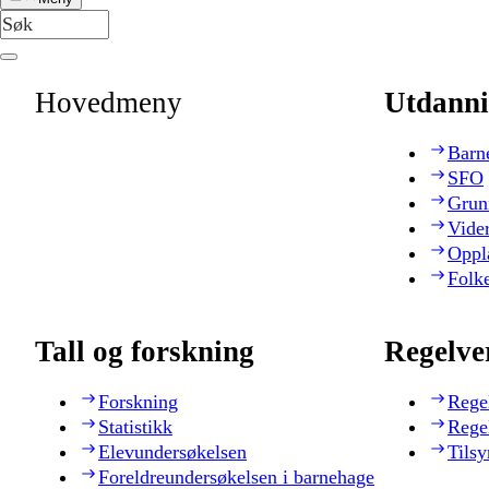
Hovedmeny
Utdanni
Barn
SFO
Grun
Vide
Oppl
Folk
Tall og forskning
Regelve
Forskning
Rege
Statistikk
Rege
Elevundersøkelsen
Tilsy
Foreldreundersøkelsen i barnehage