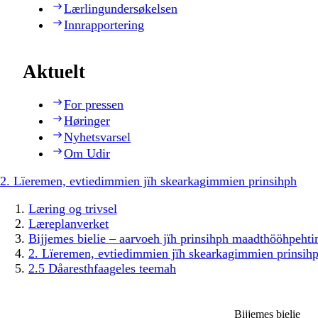
Lærlingundersøkelsen
Innrapportering
Aktuelt
For pressen
Høringer
Nyhetsvarsel
Om Udir
2. Lïeremen, evtiedimmien jïh skearkagimmien prinsihph
Læring og trivsel
Læreplanverket
Bijjemes bielie – aarvoeh jïh prinsihph maadthööhpeh
2. Lïeremen, evtiedimmien jïh skearkagimmien prinsih
2.5 Dåaresthfaageles teemah
Bijjemes bielie