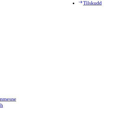
Tilskudd
timmesne
ph