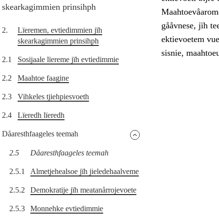
skearkagimmien prinsihph
Maahtoevåarome 
gååvnese, jïh t
2.
Lïeremen, evtiedimmien jïh
ektievoetem vue
skearkagimmien prinsihph
sisnie, maahtoe
2.1
Sosijaale lïereme jïh evtiedimmie
2.2
Maahtoe faagine
2.3
Vihkeles tjiehpiesvoeth
2.4
Lïeredh lïeredh
Dåaresthfaageles teemah
2.5
Dåaresthfaageles teemah
2.5.1
Almetjehealsoe jïh jieledehaalveme
2.5.2
Demokratije jïh meatanårrojevoete
2.5.3
Monnehke evtiedimmie