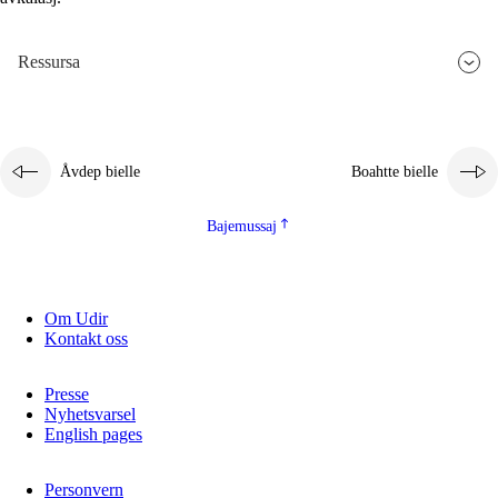
2.5.3
Guoddelis åvddånibme
Ressursa
Åvdep bielle
Boahtte bielle
Bajemussaj
Om Udir
Kontakt oss
Presse
Nyhetsvarsel
English pages
Personvern