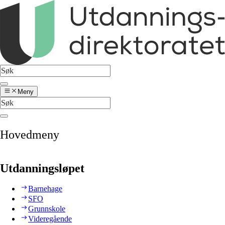
Meny
Hovedmeny
Utdanningsløpet
Barnehage
SFO
Grunnskole
Videregående