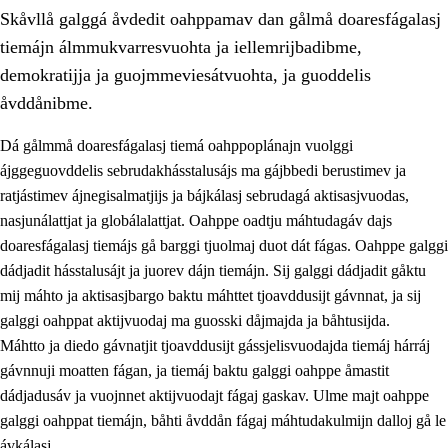
Skåvllå galggá åvdedit oahppamav dan gålmå doaresfágalasj
tiemájn álmmukvarresvuohta ja iellemrijbadibme,
demokratijja ja guojmmeviesátvuohta, ja guoddelis
åvddånibme.
Dá gålmmå doaresfágalasj tiemá oahppoplánajn vuolggi
2.
Prinsihpa oahppama, åvddånahttema ja ávddama hárráj
ájggeguovddelis sebrudakhásstalusájs ma gájbbedi berustimev ja
2.1
Sosiála oahppam ja åvddånibme
ratjástimev ájnegisalmatjijs ja bájkálasj sebrudagá aktisasjvuodas,
nasjunálattjat ja globálalattjat. Oahppe oadtju máhtudagáv dajs
2.2
Máhtudahka fágáj hárráj
doaresfágalasj tiemájs gå barggi tjuolmaj duot dát fágas. Oahppe galggi
2.3
Vuodulasj tjehpudagá
dádjadit hásstalusájt ja juorev dájn tiemájn. Sij galggi dádjadit gåktu
mij máhto ja aktisasjbargo baktu máhttet tjoavddusijt gávnnat, ja sij
2.4
Oahppat oahppat
galggi oahppat aktijvuodaj ma guosski dåjmajda ja båhtusijda.
Doaresfágalasj tiemá
Máhtto ja diedo gávnatjit tjoavddusijt gássjelisvuodajda tiemáj hárráj
gávnnuji moatten fágan, ja tiemáj baktu galggi oahppe åmastit
2.5
Doaresfágalasj tiemá
dádjadusáv ja vuojnnet aktijvuodajt fágaj gaskav. Ulme majt oahppe
2.5.1
Álmmukvarresvuohta ja iellemrijbadibme
galggi oahppat tiemájn, båhti åvddån fágaj máhtudakulmijn dalloj gå le
ávkálasj.
2.5.2
Demokratijja ja guojmmeviesátvuohta