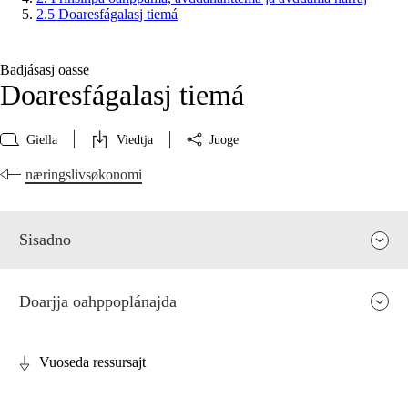
2.5 Doaresfágalasj tiemá
Badjásasj oasse
Doaresfágalasj tiemá
Giella
Viedtja
Juoge
næringslivsøkonomi
Sisadno
Doarjja oahppoplánajda
Vuoseda ressursajt