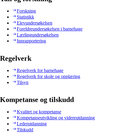
Forskning
Statistikk
Elevundersøkelsen
Foreldreundersøkelsen i barnehage
Lærlingundersøkelsen
Innrapportering
Regelverk
Regelverk for barnehage
Regelverk for skole og opplæring
Tilsyn
Kompetanse og tilskudd
Kvalitet og kompetanse
Kompetanseutvikling og videreutdanning
Lederutdanning
Tilskudd