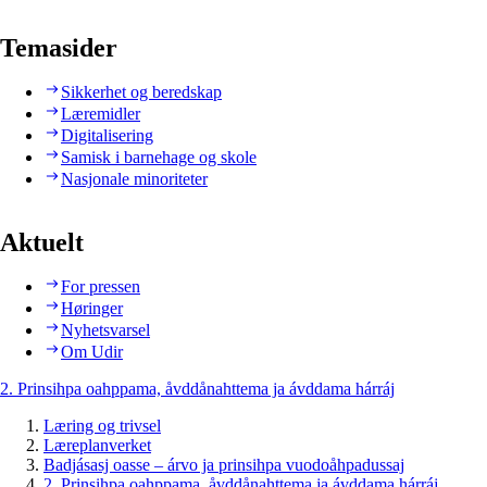
Temasider
Sikkerhet og beredskap
Læremidler
Digitalisering
Samisk i barnehage og skole
Nasjonale minoriteter
Aktuelt
For pressen
Høringer
Nyhetsvarsel
Om Udir
2. Prinsihpa oahppama, åvddånahttema ja ávddama hárráj
Læring og trivsel
Læreplanverket
Badjásasj oasse – árvo ja prinsihpa vuodoåhpadussaj
2. Prinsihpa oahppama, åvddånahttema ja ávddama hárráj