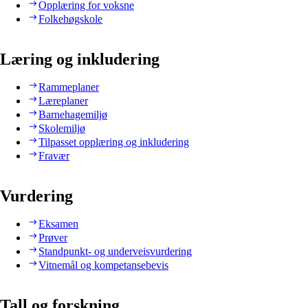
Opplæring for voksne
Folkehøgskole
Læring og inkludering
Rammeplaner
Læreplaner
Barnehagemiljø
Skolemiljø
Tilpasset opplæring og inkludering
Fravær
Vurdering
Eksamen
Prøver
Standpunkt- og underveisvurdering
Vitnemål og kompetansebevis
Tall og forskning