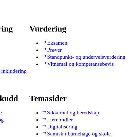
ring
Vurdering
Eksamen
Prøver
Standpunkt- og underveisvurdering
Vitnemål og kompetansebevis
 inkludering
skudd
Temasider
e
Sikkerhet og beredskap
og
Læremidler
Digitalisering
Samisk i barnehage og skole