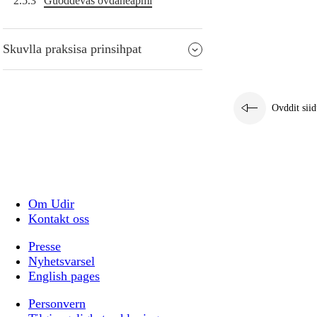
2.5.3
Guoddevaš ovdáneapmi
Skuvlla praksisa prinsihpat
Ovddit siid
Om Udir
Kontakt oss
Presse
Nyhetsvarsel
English pages
Personvern