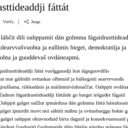
sttideaddji fáttát
Viečča
Juoge
láhčit dili oahppamii dán golmma fágaidrasttidead
tdearvvašvuohta ja eallimis birget, demokratiija ja
ohta ja guoddevaš ovdáneapmi.
drasttideaddji fáttá vuolggasadji leat áigeguovdilis
at mat gáibidit ovttaskas olbmuid ja báikegotti searvevuođa
giruššama, riikkadásis ja máilmmiviidosaččat. Oahppit ovdána
čadnon fágaidrasttideaddji fáttáide go barget iešguđet fágaid
ahppit galget oažžut ipmárdusa dán golmma fáttá hástalusain
alget ipmirdit movt mii sáhttit máhtu ja ovttasbarggu bokte 
i galget oahppat oktavuođaid birra daguid ja konsekveanssaid 
vdnat čovdosiid čuolmmaide dáin fáttáin gávdno máŋgga fág