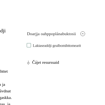
dji
Doarjja oahppoplánabuktosii
Laktaseaddji gealbomihttomearit
Čájet resurssaid
httet
 ja
gávdnat
gaskka.
as, ja