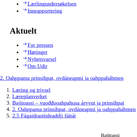
Lærlingundersøkelsen
Innrapportering
Aktuelt
For pressen
Høringer
Nyhetsvarsel
Om Udir
2. Oahppama prinsihpat, ovdáneapmi ja oahppahábmen
Læring og trivsel
Læreplanverket
Bajitoassi – vuođđooahpahusa árvvut ja prinsihpat
2. Oahppama prinsihpat, ovdáneapmi ja oahppahábmen
2.5 Fágaidrasttideaddji fáttát
Bajitoassi