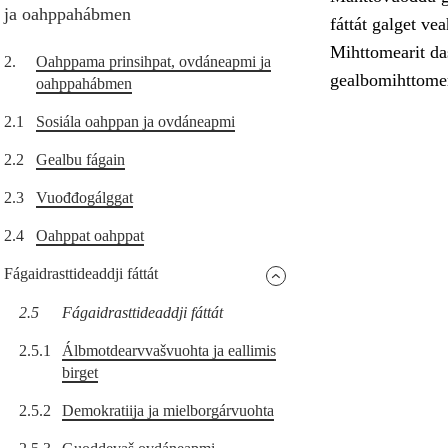
ja oahppahábmen
fáttát galget ve
Mihttomearit das
2.
Oahppama prinsihpat, ovdáneapmi ja
gealbomihttomer
oahppahábmen
2.1
Sosiála oahppan ja ovdáneapmi
2.2
Gealbu fágain
2.3
Vuođđogálggat
2.4
Oahppat oahppat
Fágaidrasttideaddji fáttát
2.5
Fágaidrasttideaddji fáttát
2.5.1
Álbmotdearvvašvuohta ja eallimis
birget
2.5.2
Demokratiija ja mielborgárvuohta