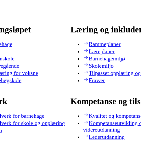
ngsløpet
Læring og inklude
ehage
Rammeplaner
Læreplaner
nskole
Barnehagemiljø
regående
Skolemiljø
æring for voksne
Tilpasset opplæring og
ehøgskole
Fravær
rk
Kompetanse og til
lverk for barnehage
Kvalitet og kompetans
lverk for skole og opplæring
Kompetanseutvikling 
videreutdanning
n
Lederutdanning