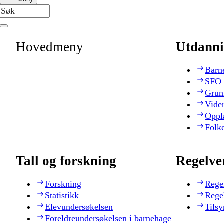
Hovedmeny
Utdanni
Barn
SFO
Grun
Vide
Oppl
Folk
Tall og forskning
Regelve
Forskning
Rege
Statistikk
Rege
Elevundersøkelsen
Tilsy
Foreldreundersøkelsen i barnehage