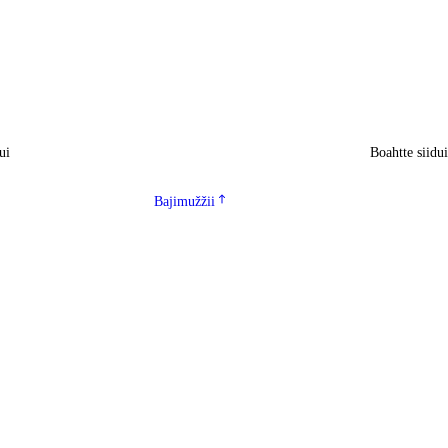
ui
Boahtte siidu
Bajimužžii