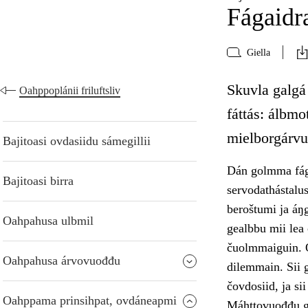
Fágaidra
Giella
Skuvla galgá 
Oahppoplánii friluftsliv
fáttás: álbmo
mielborgárvu
Bajitoasi ovdasiidu sámegillii
Dán golmma fágai
Bajitoasi birra
servodathástalus
beroštumi ja áŋ
Oahpahusa ulbmil
gealbbu mii lea 
čuolmmaiguin. O
Oahpahusa árvovuođđu
dilemmain. Sii g
čovdosiid, ja si
Oahppama prinsihpat, ovdáneapmi
Máhttovuođđu gá