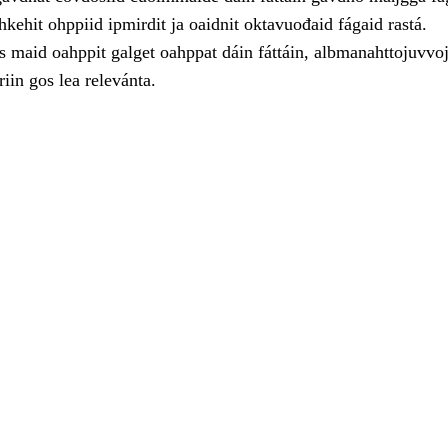
ahkehit ohppiid ipmirdit ja oaidnit oktavuođaid fágaid rastá.
 maid oahppit galget oahppat dáin fáttáin, albmanahttojuvvoj
iin gos lea relevánta.