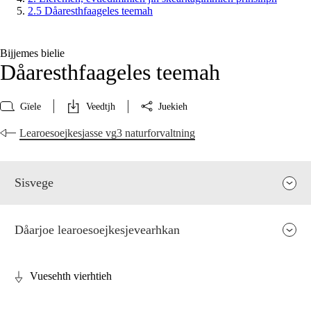
2.5 Dåaresthfaageles teemah
Bijjemes bielie
Dåaresthfaageles teemah
Gïele
Veedtjh
Juekieh
Learoesoejkesjasse vg3 naturforvaltning
Sisvege
Dåarjoe learoesoejkesjevearhkan
Vuesehth vierhtieh