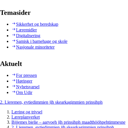
Temasider
Sikkerhet og beredskap
Læremidler
Digitalisering
Samisk i barnehage og skole
Nasjonale minoriteter
Aktuelt
For pressen
Høringer
Nyhetsvarsel
Om Udir
2. Lïeremen, evtiedimmien jïh skearkagimmien prinsihph
Læring og trivsel
Læreplanverket
Bijjemes bielie – aarvoeh jïh prinsihph maadthööhpehtimmesne
2. Lïeremen, evtiedimmien jïh skearkagimmien prinsihph