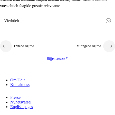
vuesiehtieh faagide gusnie relevaante
2.5.3
Monnehke evtiedimmie
Vierhtieh
Evtebe sæjroe
Minngebe sæjroe
Bijjemassese
Om Udir
Kontakt oss
Presse
Nyhetsvarsel
English pages