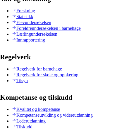
Forskning
Statistikk
Elevundersøkelsen
Foreldreundersøkelsen i barnehage
Lærlingundersøkelsen
Innrapportering
Regelverk
Regelverk for barnehage
Regelverk for skole og opplæring
Tilsyn
Kompetanse og tilskudd
Kvalitet og kompetanse
Kompetanseutvikling og videreutdanning
Lederutdanning
Tilskudd