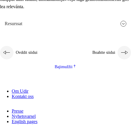
lea relevánta.
2.5.3
Guoddevaš ovdáneapmi
Resurssat
Ovddit siidui
Boahtte siidui
Bajimužžii
Om Udir
Kontakt oss
Presse
Nyhetsvarsel
English pages