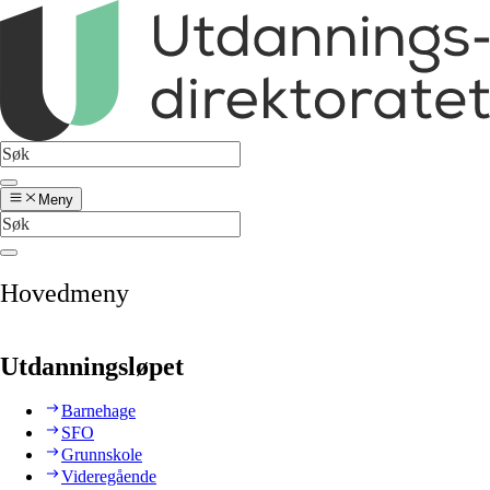
Meny
Hovedmeny
Utdanningsløpet
Barnehage
SFO
Grunnskole
Videregående