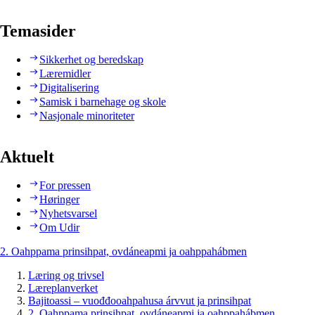
Temasider
Sikkerhet og beredskap
Læremidler
Digitalisering
Samisk i barnehage og skole
Nasjonale minoriteter
Aktuelt
For pressen
Høringer
Nyhetsvarsel
Om Udir
2. Oahppama prinsihpat, ovdáneapmi ja oahppahábmen
Læring og trivsel
Læreplanverket
Bajitoassi – vuođđooahpahusa árvvut ja prinsihpat
2. Oahppama prinsihpat, ovdáneapmi ja oahppahábmen