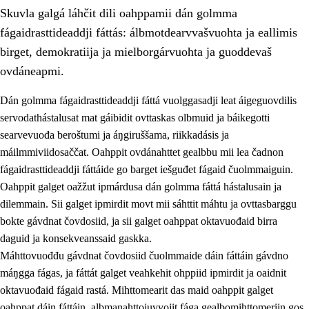
Skuvla galgá láhčit dili oahppamii dán golmma
fágaidrasttideaddji fáttás: álbmotdearvvašvuohta ja eallimis
birget, demokratiija ja mielborgárvuohta ja guoddevaš
ovdáneapmi.
Dán golmma fágaidrasttideaddji fáttá vuolggasadji leat áigeguovdilis
2.
Oahppama prinsihpat, ovdáneapmi ja oahppahábmen
servodathástalusat mat gáibidit ovttaskas olbmuid ja báikegotti
2.1
Sosiála oahppan ja ovdáneapmi
searvevuođa beroštumi ja áŋgiruššama, riikkadásis ja
máilmmiviidosaččat. Oahppit ovdánahttet gealbbu mii lea čadnon
2.2
Gealbu fágain
fágaidrasttideaddji fáttáide go barget iešguđet fágaid čuolmmaiguin.
2.3
Vuođđogálggat
Oahppit galget oažžut ipmárdusa dán golmma fáttá hástalusain ja
dilemmain. Sii galget ipmirdit movt mii sáhttit máhtu ja ovttasbarggu
2.4
Oahppat oahppat
bokte gávdnat čovdosiid, ja sii galget oahppat oktavuođaid birra
Fágaidrasttideaddji fáttát
daguid ja konsekveanssaid gaskka.
Máhttovuođđu gávdnat čovdosiid čuolmmaide dáin fáttáin gávdno
2.5
Fágaidrasttideaddji fáttát
máŋgga fágas, ja fáttát galget veahkehit ohppiid ipmirdit ja oaidnit
2.5.1
Álbmotdearvvašvuohta ja eallimis birget
oktavuođaid fágaid rastá. Mihttomearit das maid oahppit galget
oahppat dáin fáttáin, albmanahttojuvvojit fága gealbomihttomeriin gos
2.5.2
Demokratiija ja mielborgárvuohta