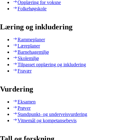
Opplæring for voksne
Folkehøgskole
Læring og inkludering
Rammeplaner
Læreplaner
Barnehagemiljø
Skolemiljø
Tilpasset opplæring og inkludering
Fravær
Vurdering
Eksamen
Prøver
Standpunkt- og underveisvurdering
Vitnemål og kompetansebevis
Tall og forskning