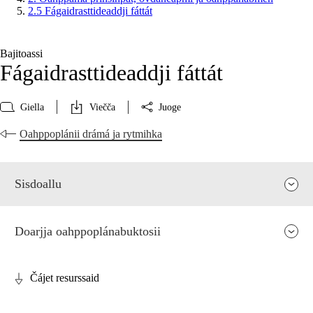
2.5 Fágaidrasttideaddji fáttát
Bajitoassi
Fágaidrasttideaddji fáttát
Giella
Viečča
Juoge
Oahppoplánii drámá ja rytmihka
Sisdoallu
Doarjja oahppoplánabuktosii
Čájet resurssaid