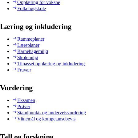
Opplæring for voksne
Folkehøgskole
Læring og inkludering
Rammeplaner
Læreplaner
Barnehagemiljø
Skolemiljø
Tilpasset opplæring og inkludering
Fravær
Vurdering
Eksamen
Prøver
Standpunkt- og underveisvurdering
Vitnemål og kompetansebevis
Tall og forskning