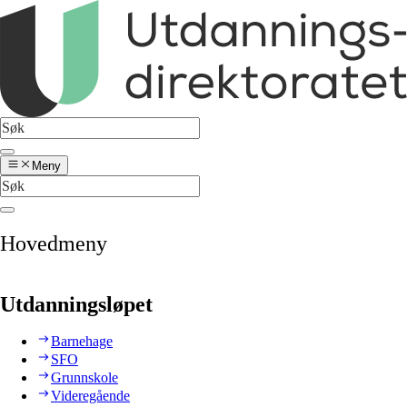
Meny
Hovedmeny
Utdanningsløpet
Barnehage
SFO
Grunnskole
Videregående