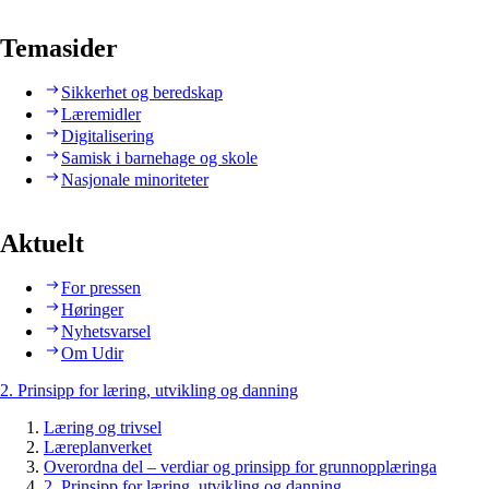
Temasider
Sikkerhet og beredskap
Læremidler
Digitalisering
Samisk i barnehage og skole
Nasjonale minoriteter
Aktuelt
For pressen
Høringer
Nyhetsvarsel
Om Udir
2. Prinsipp for læring, utvikling og danning
Læring og trivsel
Læreplanverket
Overordna del – verdiar og prinsipp for grunnopplæringa
2. Prinsipp for læring, utvikling og danning