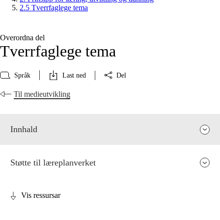
2.5 Tverrfaglege tema
Overordna del
Tverrfaglege tema
Språk
Last ned
Del
Til medieutvikling
Innhald
Støtte til læreplanverket
Vis ressursar