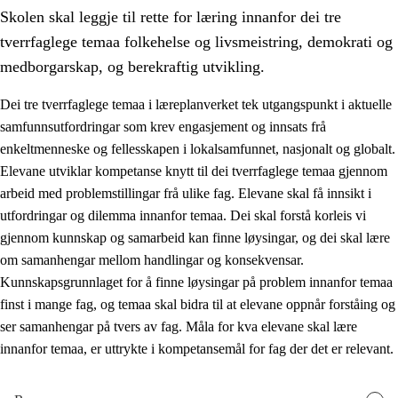
Skolen skal leggje til rette for læring innanfor dei tre
tverrfaglege temaa folkehelse og livsmeistring, demokrati og
medborgarskap, og berekraftig utvikling.
Dei tre tverrfaglege temaa i læreplanverket tek utgangspunkt i aktuelle
samfunnsutfordringar som krev engasjement og innsats frå
2.
Prinsipp for læring, utvikling og danning
enkeltmenneske og fellesskapen i lokalsamfunnet, nasjonalt og globalt.
2.1
Sosial læring og utvikling
Elevane utviklar kompetanse knytt til dei tverrfaglege temaa gjennom
arbeid med problemstillingar frå ulike fag. Elevane skal få innsikt i
2.2
Kompetanse i faga
utfordringar og dilemma innanfor temaa. Dei skal forstå korleis vi
2.3
Grunnleggjande ferdigheiter
gjennom kunnskap og samarbeid kan finne løysingar, og dei skal lære
om samanhengar mellom handlingar og konsekvensar.
2.4
Å lære å lære
Kunnskapsgrunnlaget for å finne løysingar på problem innanfor temaa
Tverrfaglege tema
finst i mange fag, og temaa skal bidra til at elevane oppnår forståing og
ser samanhengar på tvers av fag. Måla for kva elevane skal lære
2.5
Tverrfaglege tema
innanfor temaa, er uttrykte i kompetansemål for fag der det er relevant.
2.5.1
Folkehelse og livsmeistring
2.5.2
Demokrati og medborgarskap