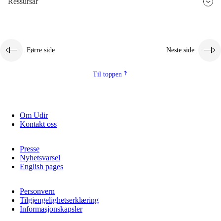
Ressursar
2.5.3
Berekraftig utvikling
Førre side
Neste side
Til toppen
Om Udir
Kontakt oss
Presse
Nyhetsvarsel
English pages
Personvern
Tilgjengelighetserklæring
Informasjonskapsler