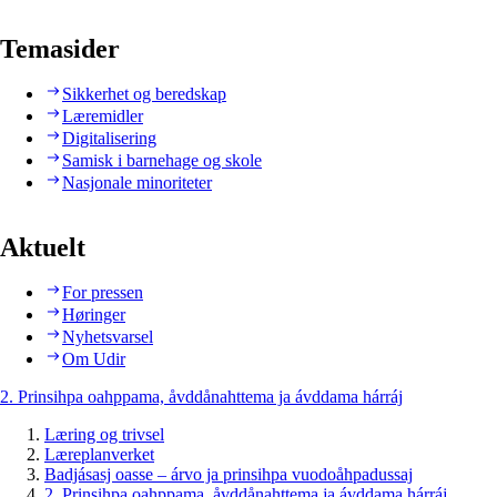
Temasider
Sikkerhet og beredskap
Læremidler
Digitalisering
Samisk i barnehage og skole
Nasjonale minoriteter
Aktuelt
For pressen
Høringer
Nyhetsvarsel
Om Udir
2. Prinsihpa oahppama, åvddånahttema ja ávddama hárráj
Læring og trivsel
Læreplanverket
Badjásasj oasse – árvo ja prinsihpa vuodoåhpadussaj
2. Prinsihpa oahppama, åvddånahttema ja ávddama hárráj