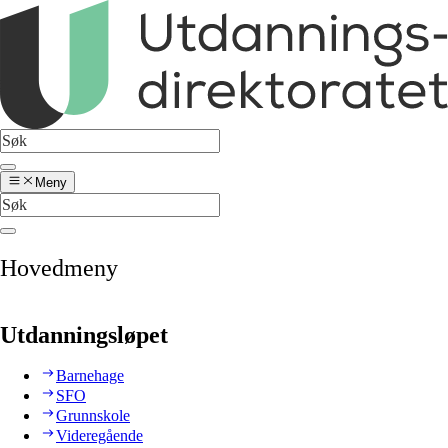
Meny
Hovedmeny
Utdanningsløpet
Barnehage
SFO
Grunnskole
Videregående