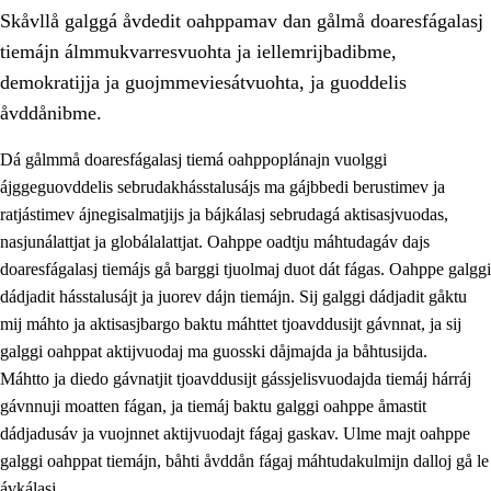
Skåvllå galggá åvdedit oahppamav dan gålmå doaresfágalasj
tiemájn álmmukvarresvuohta ja iellemrijbadibme,
demokratijja ja guojmmeviesátvuohta, ja guoddelis
åvddånibme.
Dá gålmmå doaresfágalasj tiemá oahppoplánajn vuolggi
2.
Prinsihpa oahppama, åvddånahttema ja ávddama hárráj
ájggeguovddelis sebrudakhásstalusájs ma gájbbedi berustimev ja
2.1
Sosiála oahppam ja åvddånibme
ratjástimev ájnegisalmatjijs ja bájkálasj sebrudagá aktisasjvuodas,
nasjunálattjat ja globálalattjat. Oahppe oadtju máhtudagáv dajs
2.2
Máhtudahka fágáj hárráj
doaresfágalasj tiemájs gå barggi tjuolmaj duot dát fágas. Oahppe galggi
2.3
Vuodulasj tjehpudagá
dádjadit hásstalusájt ja juorev dájn tiemájn. Sij galggi dádjadit gåktu
mij máhto ja aktisasjbargo baktu máhttet tjoavddusijt gávnnat, ja sij
2.4
Oahppat oahppat
galggi oahppat aktijvuodaj ma guosski dåjmajda ja båhtusijda.
Doaresfágalasj tiemá
Máhtto ja diedo gávnatjit tjoavddusijt gássjelisvuodajda tiemáj hárráj
gávnnuji moatten fágan, ja tiemáj baktu galggi oahppe åmastit
2.5
Doaresfágalasj tiemá
dádjadusáv ja vuojnnet aktijvuodajt fágaj gaskav. Ulme majt oahppe
2.5.1
Álmmukvarresvuohta ja iellemrijbadibme
galggi oahppat tiemájn, båhti åvddån fágaj máhtudakulmijn dalloj gå le
ávkálasj.
2.5.2
Demokratijja ja guojmmeviesátvuohta