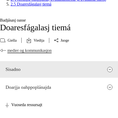
2.5 Doaresfágalasj tiemá
Badjásasj oasse
Doaresfágalasj tiemá
Giella
Viedtja
Juoge
medier og kommunikasjon
Sisadno
Doarjja oahppoplánajda
Vuoseda ressursajt