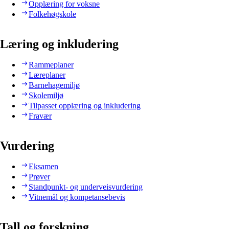
Opplæring for voksne
Folkehøgskole
Læring og inkludering
Rammeplaner
Læreplaner
Barnehagemiljø
Skolemiljø
Tilpasset opplæring og inkludering
Fravær
Vurdering
Eksamen
Prøver
Standpunkt- og underveisvurdering
Vitnemål og kompetansebevis
Tall og forskning