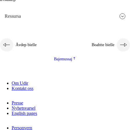
2.5.3
Guoddelis åvddånibme
Ressursa
Åvdep bielle
Boahtte bielle
Bajemussaj
Om Udir
Kontakt oss
Presse
Nyhetsvarsel
English pages
Personvern