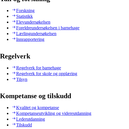
Forskning
Statistikk
Elevundersøkelsen
Foreldreundersøkelsen i barnehage
Lærlingundersøkelsen
Innrapportering
Regelverk
Regelverk for barnehage
Regelverk for skole og opplæring
Tilsyn
Kompetanse og tilskudd
Kvalitet og kompetanse
Kompetanseutvikling og videreutdanning
Lederutdanning
Tilskudd