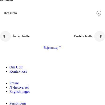
2.5.3
Guoddelis åvddånibme
Ressursa
Åvdep bielle
Boahtte bielle
Bajemussaj
Om Udir
Kontakt oss
Presse
Nyhetsvarsel
English pages
Personvern