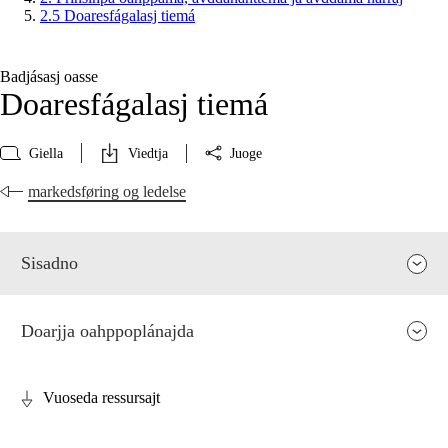
2.5 Doaresfágalasj tiemá
Badjásasj oasse
Doaresfágalasj tiemá
Giella
Viedtja
Juoge
markedsføring og ledelse
Sisadno
Doarjja oahppoplánajda
Vuoseda ressursajt