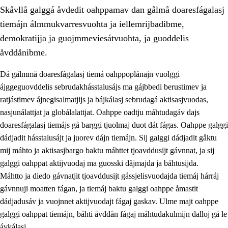
Skåvllå galggá åvdedit oahppamav dan gålmå doaresfágalasj
tiemájn álmmukvarresvuohta ja iellemrijbadibme,
demokratijja ja guojmmeviesátvuohta, ja guoddelis
åvddånibme.
Dá gålmmå doaresfágalasj tiemá oahppoplánajn vuolggi
2.
Prinsihpa oahppama, åvddånahttema ja ávddama hárráj
ájggeguovddelis sebrudakhásstalusájs ma gájbbedi berustimev ja
2.1
Sosiála oahppam ja åvddånibme
ratjástimev ájnegisalmatjijs ja bájkálasj sebrudagá aktisasjvuodas,
nasjunálattjat ja globálalattjat. Oahppe oadtju máhtudagáv dajs
2.2
Máhtudahka fágáj hárráj
doaresfágalasj tiemájs gå barggi tjuolmaj duot dát fágas. Oahppe galggi
2.3
Vuodulasj tjehpudagá
dádjadit hásstalusájt ja juorev dájn tiemájn. Sij galggi dádjadit gåktu
mij máhto ja aktisasjbargo baktu máhttet tjoavddusijt gávnnat, ja sij
2.4
Oahppat oahppat
galggi oahppat aktijvuodaj ma guosski dåjmajda ja båhtusijda.
Doaresfágalasj tiemá
Máhtto ja diedo gávnatjit tjoavddusijt gássjelisvuodajda tiemáj hárráj
gávnnuji moatten fágan, ja tiemáj baktu galggi oahppe åmastit
2.5
Doaresfágalasj tiemá
dádjadusáv ja vuojnnet aktijvuodajt fágaj gaskav. Ulme majt oahppe
2.5.1
Álmmukvarresvuohta ja iellemrijbadibme
galggi oahppat tiemájn, båhti åvddån fágaj máhtudakulmijn dalloj gå le
ávkálasj.
2.5.2
Demokratijja ja guojmmeviesátvuohta