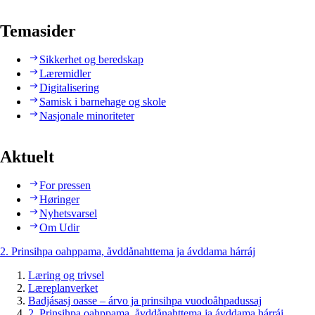
Temasider
Sikkerhet og beredskap
Læremidler
Digitalisering
Samisk i barnehage og skole
Nasjonale minoriteter
Aktuelt
For pressen
Høringer
Nyhetsvarsel
Om Udir
2. Prinsihpa oahppama, åvddånahttema ja ávddama hárráj
Læring og trivsel
Læreplanverket
Badjásasj oasse – árvo ja prinsihpa vuodoåhpadussaj
2. Prinsihpa oahppama, åvddånahttema ja ávddama hárráj