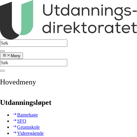
Meny
Hovedmeny
Utdanningsløpet
Barnehage
SFO
Grunnskole
Videregående