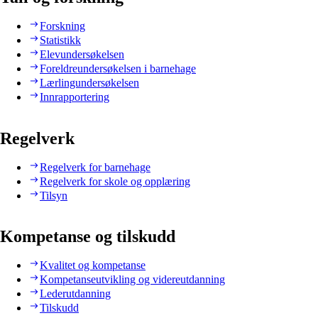
Forskning
Statistikk
Elevundersøkelsen
Foreldreundersøkelsen i barnehage
Lærlingundersøkelsen
Innrapportering
Regelverk
Regelverk for barnehage
Regelverk for skole og opplæring
Tilsyn
Kompetanse og tilskudd
Kvalitet og kompetanse
Kompetanseutvikling og videreutdanning
Lederutdanning
Tilskudd