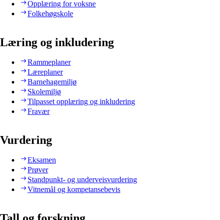
Opplæring for voksne
Folkehøgskole
Læring og inkludering
Rammeplaner
Læreplaner
Barnehagemiljø
Skolemiljø
Tilpasset opplæring og inkludering
Fravær
Vurdering
Eksamen
Prøver
Standpunkt- og underveisvurdering
Vitnemål og kompetansebevis
Tall og forskning