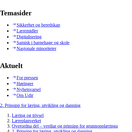
Temasider
Sikkerhet og beredskap
Læremidler
Digitalisering
Samisk i barnehage og skole
Nasjonale minoriteter
Aktuelt
For pressen
Høringer
Nyhetsvarsel
Om Udir
2. Prinsipp for læring, utvikling og danning
Læring og trivsel
Læreplanverket
Overordna del – verdiar og prinsipp for grunnopplæringa
2. Prinsipp for læring, utvikling og danning