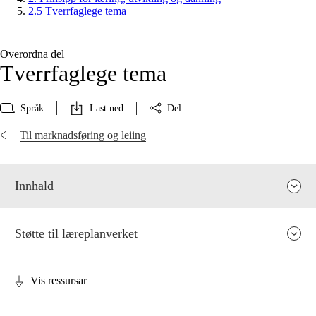
2.5 Tverrfaglege tema
Overordna del
Tverrfaglege tema
Språk
Last ned
Del
Til marknadsføring og leiing
Innhald
Støtte til læreplanverket
Vis ressursar