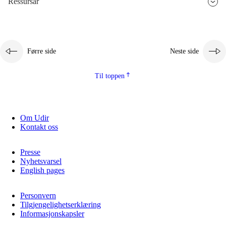
Ressursar
2.5.3
Berekraftig utvikling
Førre side
Neste side
Til toppen
Om Udir
Kontakt oss
Presse
Nyhetsvarsel
English pages
Personvern
Tilgjengelighetserklæring
Informasjonskapsler