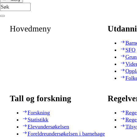
Hovedmeny
Utdanni
Barn
SFO
Grun
Vide
Oppl
Folk
Tall og forskning
Regelve
Forskning
Rege
Statistikk
Rege
Elevundersøkelsen
Tilsy
Foreldreundersøkelsen i barnehage