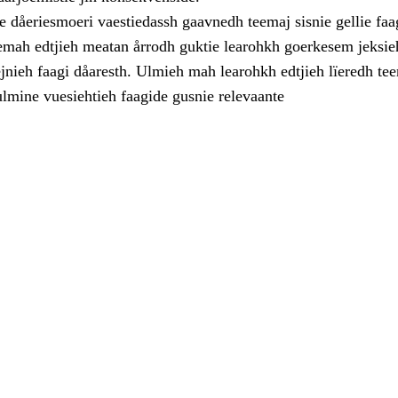
dåeriesmoeri vaestiedassh gaavnedh teemaj sisnie gellie faa
eemah edtjieh meatan årrodh guktie learohkh goerkesem jeksieh
jnieh faagi dåaresth. Ulmieh mah learohkh edtjieh lïeredh te
ulmine vuesiehtieh faagide gusnie relevaante