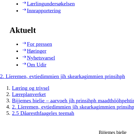
Lærlingundersøkelsen
Innrapportering
Aktuelt
For pressen
Høringer
Nyhetsvarsel
Om Udir
2. Lïeremen, evtiedimmien jïh skearkagimmien prinsihph
Læring og trivsel
Læreplanverket
Bijjemes bielie – aarvoeh jïh prinsihph maadthööhpeh
2. Lïeremen, evtiedimmien jïh skearkagimmien prinsih
2.5 Dåaresthfaageles teemah
Bijjemes bielie