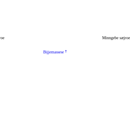
roe
Minngebe sæjro
Bijjemassese