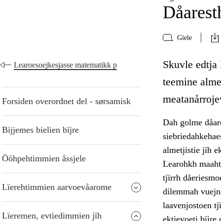
Dåarest
Gïele
Skuvle edtja
Learoesoejkesjasse matematikk p
teemine almet
meatanårroje
Forsiden overordnet del - sørsamisk
Dah golme dåare
Bijjemes bielien bïjre
siebriedahkehae
almetjistie jïh 
Ööhpehtimmien åssjele
Learohkh maahto
tjïrrh dåeriesmo
Lïerehtimmien aarvoevåarome
dilemmah vuejne
laavenjostoen tj
Lïeremen, evtiedimmien jïh
ektievoeti bïjre