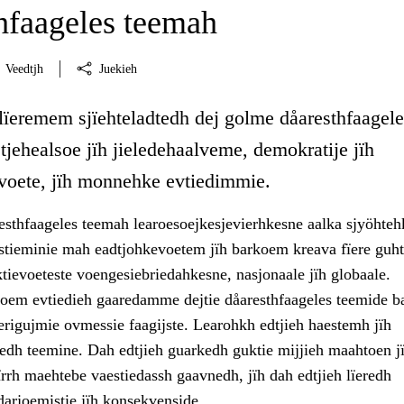
hfaageles teemah
Veedtjh
Juekieh
 lïeremem sjïehteladtedh dej golme dåaresthfaagele
jehealsoe jïh jieledehaalveme, demokratije jïh
voete, jïh monnehke evtiedimmie.
sthfaageles teemah learoesoejkesjevierhkesne aalka sjyöhteh
stieminie mah eadtjohkevoetem jïh barkoem kreava fïere guht
ektievoeteste voengesiebriedahkesne, nasjonaale jïh globaale.
em evtiedieh gaaredamme dejtie dåaresthfaageles teemide b
erigujmie ovmessie faagijste. Learohkh edtjieh haestemh jïh
dh teemine. Dah edtjieh guarkedh guktie mijjieh maahtoen j
ïrrh maehtebe vaestiedassh gaavnedh, jïh dah edtjieh lïeredh
 darjoemistie jïh konsekvenside.