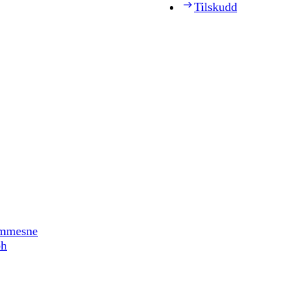
Tilskudd
timmesne
ph