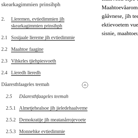
skearkagimmien prinsihph
Maahtoevåarome 
gååvnese, jïh t
2.
Lïeremen, evtiedimmien jïh
ektievoetem vue
skearkagimmien prinsihph
sisnie, maahtoe
2.1
Sosijaale lïereme jïh evtiedimmie
2.2
Maahtoe faagine
2.3
Vihkeles tjiehpiesvoeth
2.4
Lïeredh lïeredh
Dåaresthfaageles teemah
2.5
Dåaresthfaageles teemah
2.5.1
Almetjehealsoe jïh jieledehaalveme
2.5.2
Demokratije jïh meatanårrojevoete
2.5.3
Monnehke evtiedimmie