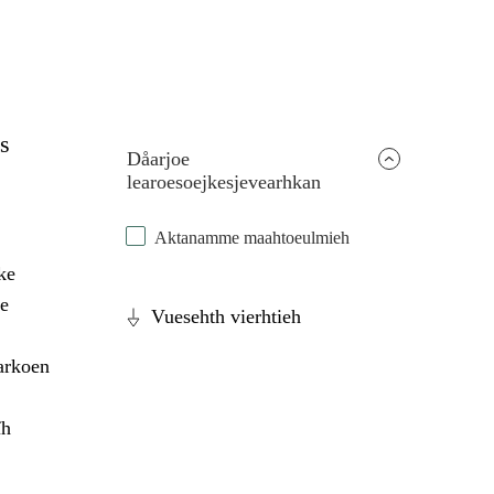
s
Dåarjoe
learoesoejkesjevearhkan
Aktanamme maahtoeulmieh
ke
e
Vuesehth vierhtieh
arkoen
ïh