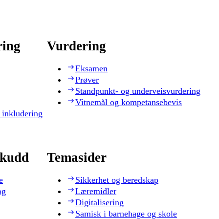
ring
Vurdering
Eksamen
Prøver
Standpunkt- og underveisvurdering
Vitnemål og kompetansebevis
 inkludering
skudd
Temasider
e
Sikkerhet og beredskap
og
Læremidler
Digitalisering
Samisk i barnehage og skole