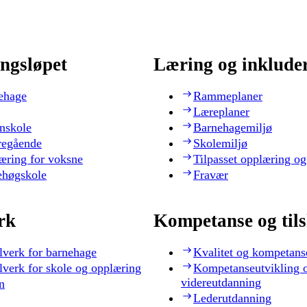
ngsløpet
Læring og inklude
ehage
Rammeplaner
Læreplaner
nskole
Barnehagemiljø
regående
Skolemiljø
æring for voksne
Tilpasset opplæring og
ehøgskole
Fravær
rk
Kompetanse og til
lverk for barnehage
Kvalitet og kompetans
lverk for skole og opplæring
Kompetanseutvikling 
videreutdanning
n
Lederutdanning